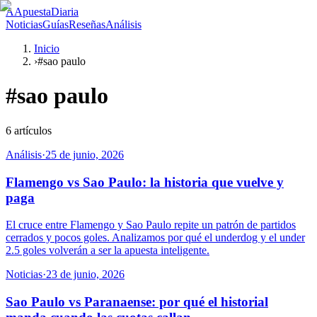
A
ApuestaDiaria
Noticias
Guías
Reseñas
Análisis
Inicio
›
#sao paulo
#
sao paulo
6
artículos
Análisis
·
25 de junio, 2026
Flamengo vs Sao Paulo: la historia que vuelve y
paga
El cruce entre Flamengo y Sao Paulo repite un patrón de partidos
cerrados y pocos goles. Analizamos por qué el underdog y el under
2.5 goles volverán a ser la apuesta inteligente.
Noticias
·
23 de junio, 2026
Sao Paulo vs Paranaense: por qué el historial