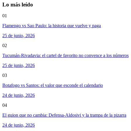
Lo más leído
01
Flamengo vs Sao Paulo: la historia que vuelve y paga
25 de junio, 2026
02
Tucumán-Rivadavia: el cartel de favorito no convence a los números
25 de junio, 2026
03
Botafogo vs Santos: el valor que esconde el calendario
24 de junio, 2026
04
El guion que no cambia: Defensa-Aldosivi y la trampa de la pizarra
24 de junio, 2026