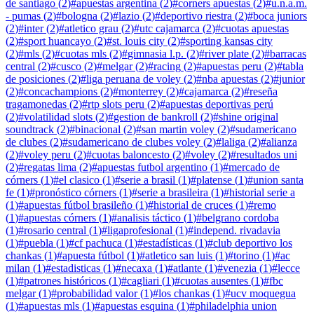
de santiago
(
2
)
#
apuestas argentina
(
2
)
#
corners apuestas
(
2
)
#
u.n.a.m.
- pumas
(
2
)
#
bologna
(
2
)
#
lazio
(
2
)
#
deportivo riestra
(
2
)
#
boca juniors
(
2
)
#
inter
(
2
)
#
atletico grau
(
2
)
#
utc cajamarca
(
2
)
#
cuotas apuestas
(
2
)
#
sport huancayo
(
2
)
#
st. louis city
(
2
)
#
sporting kansas city
(
2
)
#
mls
(
2
)
#
cuotas mls
(
2
)
#
gimnasia l.p.
(
2
)
#
river plate
(
2
)
#
barracas
central
(
2
)
#
cusco
(
2
)
#
melgar
(
2
)
#
racing
(
2
)
#
apuestas peru
(
2
)
#
tabla
de posiciones
(
2
)
#
liga peruana de voley
(
2
)
#
nba apuestas
(
2
)
#
junior
(
2
)
#
concachampions
(
2
)
#
monterrey
(
2
)
#
cajamarca
(
2
)
#
reseña
tragamonedas
(
2
)
#
rtp slots peru
(
2
)
#
apuestas deportivas perú
(
2
)
#
volatilidad slots
(
2
)
#
gestion de bankroll
(
2
)
#
shine original
soundtrack
(
2
)
#
binacional
(
2
)
#
san martin voley
(
2
)
#
sudamericano
de clubes
(
2
)
#
sudamericano de clubes voley
(
2
)
#
laliga
(
2
)
#
alianza
(
2
)
#
voley peru
(
2
)
#
cuotas baloncesto
(
2
)
#
voley
(
2
)
#
resultados uni
(
2
)
#
regatas lima
(
2
)
#
apuestas futbol argentino
(
1
)
#
mercado de
córners
(
1
)
#
el clasico
(
1
)
#
serie a brasil
(
1
)
#
platense
(
1
)
#
union santa
fe
(
1
)
#
pronóstico córners
(
1
)
#
serie a brasileira
(
1
)
#
historial serie a
(
1
)
#
apuestas fútbol brasileño
(
1
)
#
historial de cruces
(
1
)
#
remo
(
1
)
#
apuestas córners
(
1
)
#
analisis táctico
(
1
)
#
belgrano cordoba
(
1
)
#
rosario central
(
1
)
#
ligaprofesional
(
1
)
#
independ. rivadavia
(
1
)
#
puebla
(
1
)
#
cf pachuca
(
1
)
#
estadísticas
(
1
)
#
club deportivo los
chankas
(
1
)
#
apuesta fútbol
(
1
)
#
atletico san luis
(
1
)
#
torino
(
1
)
#
ac
milan
(
1
)
#
estadisticas
(
1
)
#
necaxa
(
1
)
#
atlante
(
1
)
#
venezia
(
1
)
#
lecce
(
1
)
#
patrones históricos
(
1
)
#
cagliari
(
1
)
#
cuotas ausentes
(
1
)
#
fbc
melgar
(
1
)
#
probabilidad valor
(
1
)
#
los chankas
(
1
)
#
ucv moquegua
(
1
)
#
apuestas mls
(
1
)
#
apuestas esquina
(
1
)
#
philadelphia union