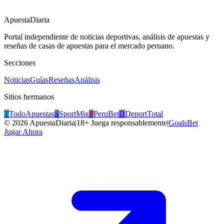
ApuestaDiaria
Portal independiente de noticias deportivas, análisis de apuestas y
reseñas de casas de apuestas para el mercado peruano.
Secciones
Noticias
Guías
Reseñas
Análisis
Sitios hermanos
T
TodoApuestas
S
SportMix
P
PeruBet
D
DeportTotal
©
2026
ApuestaDiaria
|
18+ Juega responsablemente
|
GoalsBet
Jugar Ahora