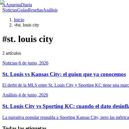
A
ApuestaDiaria
Noticias
Guías
Reseñas
Análisis
Inicio
›
#st. louis city
#
st. louis city
2
artículos
Noticias
·
6 de junio, 2026
St. Louis vs Kansas City: el guion que ya conocemos
El derbi de la MLS entre St. Louis City y Sporting KC tiene una marca
Análisis
·
4 de junio, 2026
St. Louis City vs Sporting KC: cuando el dato desinfl
La narrativa popular respalda a Sporting Kansas City, pero las métricas
Todas las etiquetas