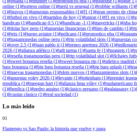
(
1
)
#
tijuana
(
1
)
#
thunder
(
1
)
#
pronósticos nba
(
1
)
#
toulouse
(
1
)
#
ligue 1
(
online
(
1
)
#
sorteos online
(
1
)
#
perú vs senegal
(
1
)
#
robbie williams
(
1
)
#
(
1
)
#
bravos
(
1
)
#
apuestas responsables
(
1
)
#
f1
(
1
)
#
gran premio de chin
(
1
)
#
futbol en vivo
(
1
)
#
partidos de hoy
(
1
)
#
union
(
1
)
#
f1 en vivo
(
1
)
#
g
handicap
(
1
)
#
handicap 0.5
(
1
)
#
handicap -1
(
1
)
#
mavericks
(
1
)
#
nba ho
(
1
)
#
dolar hoy peru
(
1
)
#
apuestas financieras
(
1
)
#
tipo de cambio
(
1
)
#
rt
(
1
)
#
jetx
(
1
)
#
juego aviator
(
1
)
#
pelicans
(
1
)
#
pronostico nba
(
1
)
#
tragam
(
1
)
#
tragamonedas online peru
(
1
)
#
rtp volatilidad slots
(
1
)
#
apuestas c
(
1
)
#
over 2.5
(
1
)
#
juan pablo ii
(
1
)
#
torneo apertura 2026
(
1
)
#
millonari
2026
(
1
)
#
alianza atlético
(
1
)
#
adt tarma
(
1
)
#
santa fe
(
1
)
#
nuggets
(
1
)
#
r
(
1
)
#
reseña tragamonedas peru
(
1
)
#
rtp volatilidad slot
(
1
)
#
fichajes futb
(
1
)
#
sweet bonanza reseña
(
1
)
#
sweet bonanza rtp
(
1
)
#
atletico madrid
(
bass bonanza
(
1
)
#
big bass bonanza reseña
(
1
)
#
big bass splash
(
1
)
#
tr
(
1
)
#
nuevas tragamonedas
(
1
)
#
slots nuevos
(
1
)
#
lanzamientos slots
(
1
)
(
1
)
#
apuestas voley 2026
(
1
)
#
levante
(
1
)
#
tottenham
(
1
)
#
premier leagu
republica
(
1
)
#
meegan hart
(
1
)
#
alianza lima vóley
(
1
)
#
sudamericano f
(
1
)
#
benfica
(
1
)
#
pedro aquino
(
1
)
#
clasico peruano
(
1
)
#
galatasaray
(
1
)
(
1
)
#
cuotas clasico
(
1
)
#
real sociedad
(
1
)
Lo más leído
01
Flamengo vs Sao Paulo: la historia que vuelve y paga