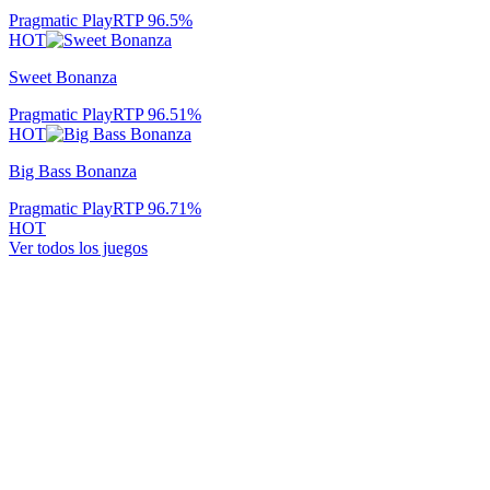
Pragmatic Play
RTP
96.5
%
HOT
Sweet Bonanza
Pragmatic Play
RTP
96.51
%
HOT
Big Bass Bonanza
Pragmatic Play
RTP
96.71
%
HOT
Ver todos los juegos