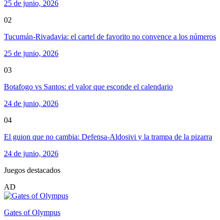
25 de junio, 2026
02
Tucumán-Rivadavia: el cartel de favorito no convence a los números
25 de junio, 2026
03
Botafogo vs Santos: el valor que esconde el calendario
24 de junio, 2026
04
El guion que no cambia: Defensa-Aldosivi y la trampa de la pizarra
24 de junio, 2026
Juegos destacados
AD
Gates of Olympus