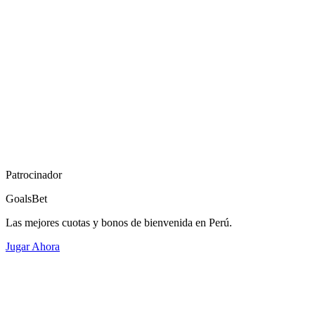
Patrocinador
GoalsBet
Las mejores cuotas y bonos de bienvenida en Perú.
Jugar Ahora