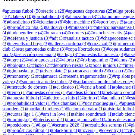
#
apuestas fútbol
(
50
)
#
serie a
(
28
)
#
apuestas deportivas
(
25
)
#
liga profe
(
10
)
#
lakers
(
10
)
#
probabilidad
(
9
)
#
alianza lima
(
8
)
#
champions league
(
6
)
#
brasileirao
(
6
)
#
cienciano
(
6
)
#
slot machine
(
6
)
#
sport boys
(
5
)
#
tarj
(
5
)
#
pronóstico nba
(
5
)
#
aldosivi
(
4
)
#
mirassol
(
4
)
#
atletico paranaense
(
(
4
)
#
independiente
(
4
)
#
huracan
(
4
)
#
corners
(
4
)
#
manchester city
(
4
)
#
a
(
3
)
#
defensa y justicia
(
3
)
#
adt
(
3
)
#
analisis tactico
(
3
)
#
chapecoense-sc
(
3
)
#
newells old boys
(
3
)
#
talleres cordoba
(
3
)
#
cruz azul
(
3
)
#
primera d
club
(
3
)
#
tragamonedas online
(
3
)
#
copa libertadores
(
3
)
#
copa sudamer
mx
(
3
)
#
selección peruana
(
3
)
#
la liga
(
3
)
#
apuestas baloncesto
(
3
)
#
arse
(
2
)
#
tigre
(
2
)
#
valor apuesta
(
2
)
#
vitoria
(
2
)
#
rb bragantino
(
2
)
#
lanus
(
2
)
(
2
)
#
bologna
(
2
)
#
lazio
(
2
)
#
deportivo riestra
(
2
)
#
boca juniors
(
2
)
#
inter
(
2
)
#
gimnasia l.p.
(
2
)
#
river plate
(
2
)
#
barracas central
(
2
)
#
cusco
(
2
)
#
me
(
2
)
#
monterrey
(
2
)
#
cajamarca
(
2
)
#
reseña tragamonedas
(
2
)
#
rtp slots p
voley
(
2
)
#
sudamericano de clubes
(
2
)
#
sudamericano de clubes voley
(
1
)
#
mercado de córners
(
1
)
#
el clasico
(
1
)
#
serie a brasil
(
1
)
#
platense
(
(
1
)
#
remo
(
1
)
#
apuestas córners
(
1
)
#
analisis táctico
(
1
)
#
belgrano cordo
(
1
)
#
apuesta fútbol
(
1
)
#
atletico san luis
(
1
)
#
torino
(
1
)
#
ac milan
(
1
)
#
est
(
1
)
#
probabilidad valor
(
1
)
#
los chankas
(
1
)
#
ucv moquegua
(
1
)
#
apuest
sounders
(
1
)
#
portland timbers
(
1
)
#
lectura de valor
(
1
)
#
historial futbol
(
1
)
#
cuotas liga 1
(
1
)
#
am i in love
(
1
)
#
shine soundtrack
(
1
)
#
club cienc
(
1
)
#
domingo
(
1
)
#
loterías perú
(
1
)
#
racing louisville
(
1
)
#
tiros de esqui
(
1
)
#
posiciones
(
1
)
#
liga
(
1
)
#
serums 2026
(
1
)
#
resultados serums
(
1
)
#
pl
(
1
)
#
pronósticos fútbol
(
1
)
#
blackburn
(
1
)
#
rovers
(
1
)
#
coventry
(
1
)
#
city