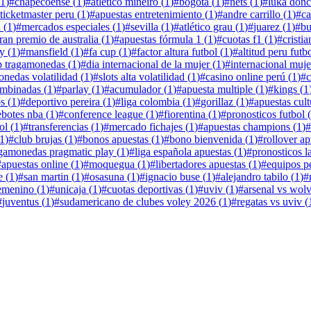
1
)
#
chapecoense
(
1
)
#
atletico mineiro
(
1
)
#
bogota
(
1
)
#
nets
(
1
)
#
luka donc
ticketmaster peru
(
1
)
#
apuestas entretenimiento
(
1
)
#
andre carrillo
(
1
)
#
ca
a
(
1
)
#
mercados especiales
(
1
)
#
sevilla
(
1
)
#
atlético grau
(
1
)
#
juarez
(
1
)
#
bu
ran premio de australia
(
1
)
#
apuestas fórmula 1
(
1
)
#
cuotas f1
(
1
)
#
cristia
y
(
1
)
#
mansfield
(
1
)
#
fa cup
(
1
)
#
factor altura futbol
(
1
)
#
altitud peru futb
p tragamonedas
(
1
)
#
dia internacional de la mujer
(
1
)
#
internacional muje
onedas volatilidad
(
1
)
#
slots alta volatilidad
(
1
)
#
casino online perú
(
1
)
#
ombinadas
(
1
)
#
parlay
(
1
)
#
acumulador
(
1
)
#
apuesta multiple
(
1
)
#
kings
(
1
os
(
1
)
#
deportivo pereira
(
1
)
#
liga colombia
(
1
)
#
gorillaz
(
1
)
#
apuestas cult
ebotes nba
(
1
)
#
conference league
(
1
)
#
fiorentina
(
1
)
#
pronosticos futbol
(
ol
(
1
)
#
transferencias
(
1
)
#
mercado fichajes
(
1
)
#
apuestas champions
(
1
)
#
1
)
#
club brujas
(
1
)
#
bonos apuestas
(
1
)
#
bono bienvenida
(
1
)
#
rollover ap
agamonedas pragmatic play
(
1
)
#
liga española apuestas
(
1
)
#
pronosticos la
#
apuestas online
(
1
)
#
moquegua
(
1
)
#
libertadores apuestas
(
1
)
#
equipos p
e
(
1
)
#
san martin
(
1
)
#
osasuna
(
1
)
#
ignacio buse
(
1
)
#
alejandro tabilo
(
1
)
#
emenino
(
1
)
#
unicaja
(
1
)
#
cuotas deportivas
(
1
)
#
uviv
(
1
)
#
arsenal vs wol
#
juventus
(
1
)
#
sudamericano de clubes voley 2026
(
1
)
#
regatas vs uviv
(