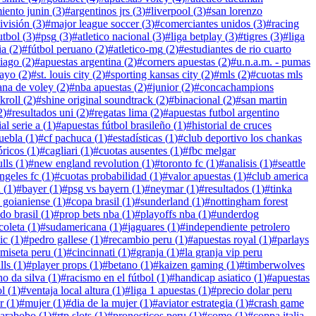
iento junin
(
3
)
#
argentinos jrs
(
3
)
#
liverpool
(
3
)
#
san lorenzo
ivisión
(
3
)
#
major league soccer
(
3
)
#
comerciantes unidos
(
3
)
#
racing
utbol
(
3
)
#
psg
(
3
)
#
atletico nacional
(
3
)
#
liga betplay
(
3
)
#
tigres
(
3
)
#
liga
ia
(
2
)
#
fútbol peruano
(
2
)
#
atletico-mg
(
2
)
#
estudiantes de rio cuarto
tiago
(
2
)
#
apuestas argentina
(
2
)
#
corners apuestas
(
2
)
#
u.n.a.m. - pumas
cayo
(
2
)
#
st. louis city
(
2
)
#
sporting kansas city
(
2
)
#
mls
(
2
)
#
cuotas mls
ana de voley
(
2
)
#
nba apuestas
(
2
)
#
junior
(
2
)
#
concachampions
kroll
(
2
)
#
shine original soundtrack
(
2
)
#
binacional
(
2
)
#
san martin
2
)
#
resultados uni
(
2
)
#
regatas lima
(
2
)
#
apuestas futbol argentino
ial serie a
(
1
)
#
apuestas fútbol brasileño
(
1
)
#
historial de cruces
uebla
(
1
)
#
cf pachuca
(
1
)
#
estadísticas
(
1
)
#
club deportivo los chankas
óricos
(
1
)
#
cagliari
(
1
)
#
cuotas ausentes
(
1
)
#
fbc melgar
lls
(
1
)
#
new england revolution
(
1
)
#
toronto fc
(
1
)
#
analisis
(
1
)
#
seattle
angeles fc
(
1
)
#
cuotas probabilidad
(
1
)
#
valor apuestas
(
1
)
#
club america
n
(
1
)
#
bayer
(
1
)
#
psg vs bayern
(
1
)
#
neymar
(
1
)
#
resultados
(
1
)
#
tinka
o goianiense
(
1
)
#
copa brasil
(
1
)
#
sunderland
(
1
)
#
nottingham forest
do brasil
(
1
)
#
prop bets nba
(
1
)
#
playoffs nba
(
1
)
#
underdog
coleta
(
1
)
#
sudamericana
(
1
)
#
jaguares
(
1
)
#
independiente petrolero
ic
(
1
)
#
pedro gallese
(
1
)
#
recambio peru
(
1
)
#
apuestas royal
(
1
)
#
parlays
miseta peru
(
1
)
#
cincinnati
(
1
)
#
granja
(
1
)
#
la granja vip peru
lls
(
1
)
#
player props
(
1
)
#
betano
(
1
)
#
kaizen gaming
(
1
)
#
timberwolves
no da silva
(
1
)
#
racismo en el fútbol
(
1
)
#
handicap asiatico
(
1
)
#
apuestas
ol
(
1
)
#
ventaja local altura
(
1
)
#
liga 1 apuestas
(
1
)
#
precio dolar peru
r
(
1
)
#
mujer
(
1
)
#
dia de la mujer
(
1
)
#
aviator estrategia
(
1
)
#
crash game
carabobo
(
1
)
#
rtp slots
(
1
)
#
pronosticos peru
(
1
)
#
como
(
1
)
#
coppa italia