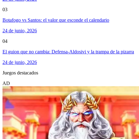
03
Botafogo vs Santos: el valor que esconde el calendario
24 de junio, 2026
04
El guion que no cambia: Defensa-Aldosivi y la trampa de la pizarra
24 de junio, 2026
Juegos destacados
AD