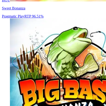
HOT
Sweet Bonanza
Pragmatic Play
RTP
96.51
%