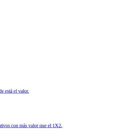
e está el valor.
nativos con más valor que el 1X2.