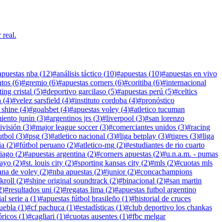
 real.
apuestas nba
(
12
)
#
análisis táctico
(
10
)
#
apuestas
(
10
)
#
apuestas en vivo
ntos
(
6
)
#
gremio
(
6
)
#
apuestas corners
(
6
)
#
coritiba
(
6
)
#
internacional
ting cristal
(
5
)
#
deportivo garcilaso
(
5
)
#
apuestas perú
(
5
)
#
celtics
a
(
4
)
#
velez sarsfield
(
4
)
#
instituto cordoba
(
4
)
#
pronóstico
 shine
(
4
)
#
goalsbet
(
4
)
#
apuestas voley
(
4
)
#
atletico tucuman
iento junin
(
3
)
#
argentinos jrs
(
3
)
#
liverpool
(
3
)
#
san lorenzo
ivisión
(
3
)
#
major league soccer
(
3
)
#
comerciantes unidos
(
3
)
#
racing
utbol
(
3
)
#
psg
(
3
)
#
atletico nacional
(
3
)
#
liga betplay
(
3
)
#
tigres
(
3
)
#
liga
ia
(
2
)
#
fútbol peruano
(
2
)
#
atletico-mg
(
2
)
#
estudiantes de rio cuarto
tiago
(
2
)
#
apuestas argentina
(
2
)
#
corners apuestas
(
2
)
#
u.n.a.m. - pumas
cayo
(
2
)
#
st. louis city
(
2
)
#
sporting kansas city
(
2
)
#
mls
(
2
)
#
cuotas mls
ana de voley
(
2
)
#
nba apuestas
(
2
)
#
junior
(
2
)
#
concachampions
kroll
(
2
)
#
shine original soundtrack
(
2
)
#
binacional
(
2
)
#
san martin
2
)
#
resultados uni
(
2
)
#
regatas lima
(
2
)
#
apuestas futbol argentino
ial serie a
(
1
)
#
apuestas fútbol brasileño
(
1
)
#
historial de cruces
uebla
(
1
)
#
cf pachuca
(
1
)
#
estadísticas
(
1
)
#
club deportivo los chankas
óricos
(
1
)
#
cagliari
(
1
)
#
cuotas ausentes
(
1
)
#
fbc melgar