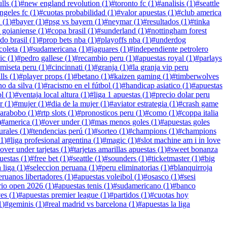
lls
(
1
)
#
new england revolution
(
1
)
#
toronto fc
(
1
)
#
analisis
(
1
)
#
seattle
angeles fc
(
1
)
#
cuotas probabilidad
(
1
)
#
valor apuestas
(
1
)
#
club america
n
(
1
)
#
bayer
(
1
)
#
psg vs bayern
(
1
)
#
neymar
(
1
)
#
resultados
(
1
)
#
tinka
o goianiense
(
1
)
#
copa brasil
(
1
)
#
sunderland
(
1
)
#
nottingham forest
do brasil
(
1
)
#
prop bets nba
(
1
)
#
playoffs nba
(
1
)
#
underdog
coleta
(
1
)
#
sudamericana
(
1
)
#
jaguares
(
1
)
#
independiente petrolero
ic
(
1
)
#
pedro gallese
(
1
)
#
recambio peru
(
1
)
#
apuestas royal
(
1
)
#
parlays
miseta peru
(
1
)
#
cincinnati
(
1
)
#
granja
(
1
)
#
la granja vip peru
lls
(
1
)
#
player props
(
1
)
#
betano
(
1
)
#
kaizen gaming
(
1
)
#
timberwolves
no da silva
(
1
)
#
racismo en el fútbol
(
1
)
#
handicap asiatico
(
1
)
#
apuestas
ol
(
1
)
#
ventaja local altura
(
1
)
#
liga 1 apuestas
(
1
)
#
precio dolar peru
r
(
1
)
#
mujer
(
1
)
#
dia de la mujer
(
1
)
#
aviator estrategia
(
1
)
#
crash game
carabobo
(
1
)
#
rtp slots
(
1
)
#
pronosticos peru
(
1
)
#
como
(
1
)
#
coppa italia
)
#
america
(
1
)
#
over under
(
1
)
#
mas menos goles
(
1
)
#
apuestas goles
urales
(
1
)
#
tendencias perú
(
1
)
#
sorteo
(
1
)
#
champions
(
1
)
#
champions
1
)
#
liga profesional argentina
(
1
)
#
magic
(
1
)
#
slot machine am i in love
over under tarjetas
(
1
)
#
tarjetas amarillas apuestas
(
1
)
#
sweet bonanza
uestas
(
1
)
#
free bet
(
1
)
#
seattle
(
1
)
#
sounders
(
1
)
#
ticketmaster
(
1
)
#
big
 liga
(
1
)
#
seleccion peruana
(
1
)
#
peru eliminatorias
(
1
)
#
blanquirroja
eruanos libertadores
(
1
)
#
apuestas voleibol
(
1
)
#
osasco
(
1
)
#
sesi
rio open 2026
(
1
)
#
apuestas tenis
(
1
)
#
sudamericano
(
1
)
#
banco
ves
(
1
)
#
apuestas premier league
(
1
)
#
partidos
(
1
)
#
cuotas hoy
1
)
#
geminis
(
1
)
#
real madrid vs barcelona
(
1
)
#
apuestas la liga