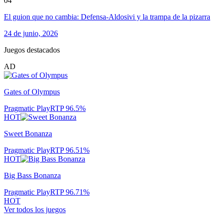
04
El guion que no cambia: Defensa-Aldosivi y la trampa de la pizarra
24 de junio, 2026
Juegos destacados
AD
Gates of Olympus
Pragmatic Play
RTP
96.5
%
HOT
Sweet Bonanza
Pragmatic Play
RTP
96.51
%
HOT
Big Bass Bonanza
Pragmatic Play
RTP
96.71
%
HOT
Ver todos los juegos