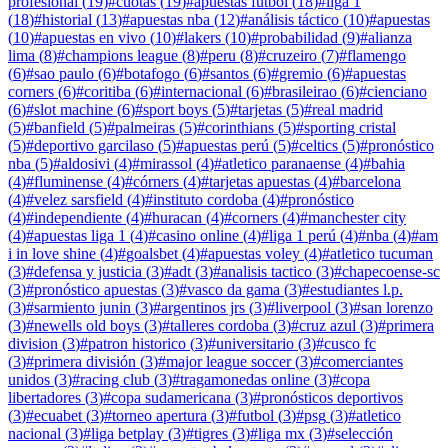
profesional
(
19
)
#
cuotas
(
19
)
#
apuestas futbol
(
18
)
#
liga 1
(
18
)
#
historial
(
13
)
#
apuestas nba
(
12
)
#
análisis táctico
(
10
)
#
apuestas
(
10
)
#
apuestas en vivo
(
10
)
#
lakers
(
10
)
#
probabilidad
(
9
)
#
alianza
lima
(
8
)
#
champions league
(
8
)
#
peru
(
8
)
#
cruzeiro
(
7
)
#
flamengo
(
6
)
#
sao paulo
(
6
)
#
botafogo
(
6
)
#
santos
(
6
)
#
gremio
(
6
)
#
apuestas
corners
(
6
)
#
coritiba
(
6
)
#
internacional
(
6
)
#
brasileirao
(
6
)
#
cienciano
(
6
)
#
slot machine
(
6
)
#
sport boys
(
5
)
#
tarjetas
(
5
)
#
real madrid
(
5
)
#
banfield
(
5
)
#
palmeiras
(
5
)
#
corinthians
(
5
)
#
sporting cristal
(
5
)
#
deportivo garcilaso
(
5
)
#
apuestas perú
(
5
)
#
celtics
(
5
)
#
pronóstico
nba
(
5
)
#
aldosivi
(
4
)
#
mirassol
(
4
)
#
atletico paranaense
(
4
)
#
bahia
(
4
)
#
fluminense
(
4
)
#
córners
(
4
)
#
tarjetas apuestas
(
4
)
#
barcelona
(
4
)
#
velez sarsfield
(
4
)
#
instituto cordoba
(
4
)
#
pronóstico
(
4
)
#
independiente
(
4
)
#
huracan
(
4
)
#
corners
(
4
)
#
manchester city
(
4
)
#
apuestas liga 1
(
4
)
#
casino online
(
4
)
#
liga 1 perú
(
4
)
#
nba
(
4
)
#
am
i in love shine
(
4
)
#
goalsbet
(
4
)
#
apuestas voley
(
4
)
#
atletico tucuman
(
3
)
#
defensa y justicia
(
3
)
#
adt
(
3
)
#
analisis tactico
(
3
)
#
chapecoense-sc
(
3
)
#
pronóstico apuestas
(
3
)
#
vasco da gama
(
3
)
#
estudiantes l.p.
(
3
)
#
sarmiento junin
(
3
)
#
argentinos jrs
(
3
)
#
liverpool
(
3
)
#
san lorenzo
(
3
)
#
newells old boys
(
3
)
#
talleres cordoba
(
3
)
#
cruz azul
(
3
)
#
primera
division
(
3
)
#
patron historico
(
3
)
#
universitario
(
3
)
#
cusco fc
(
3
)
#
primera división
(
3
)
#
major league soccer
(
3
)
#
comerciantes
unidos
(
3
)
#
racing club
(
3
)
#
tragamonedas online
(
3
)
#
copa
libertadores
(
3
)
#
copa sudamericana
(
3
)
#
pronósticos deportivos
(
3
)
#
ecuabet
(
3
)
#
torneo apertura
(
3
)
#
futbol
(
3
)
#
psg
(
3
)
#
atletico
nacional
(
3
)
#
liga betplay
(
3
)
#
tigres
(
3
)
#
liga mx
(
3
)
#
selección