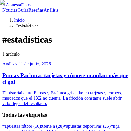
A
ApuestaDiaria
Noticias
Guías
Reseñas
Análisis
Inicio
›
#estadísticas
#
estadísticas
1
artículo
Análisis
·
11 de junio, 2026
Pumas-Pachuca: tarjetas y córners mandan más que
el gol
El historial entre Pumas y Pachuca grita alto en tarjetas y corners,
mercados que el 1X2 no cuenta. La fricción constante suele abrir
valor lejos del resultado.
Todas las etiquetas
#
apuestas fútbol
(
50
)
#
serie a
(
28
)
#
apuestas deportivas
(
25
)
#
liga