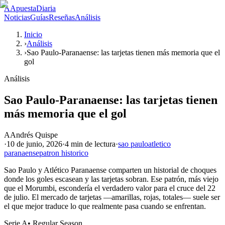
A
ApuestaDiaria
Noticias
Guías
Reseñas
Análisis
Inicio
›
Análisis
›
Sao Paulo-Paranaense: las tarjetas tienen más memoria que el
gol
Análisis
Sao Paulo-Paranaense: las tarjetas tienen
más memoria que el gol
A
Andrés Quispe
·
10 de junio, 2026
·
4 min
de lectura
·
sao paulo
atletico
paranaense
patron historico
Sao Paulo y Atlético Paranaense comparten un historial de choques
donde los goles escasean y las tarjetas sobran. Ese patrón, más viejo
que el Morumbi, escondería el verdadero valor para el cruce del 22
de julio. El mercado de tarjetas —amarillas, rojas, totales— suele ser
el que mejor traduce lo que realmente pasa cuando se enfrentan.
Serie A
•
Regular Season