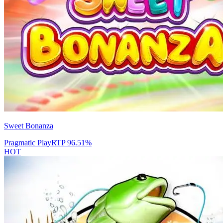
Sweet Bonanza
Pragmatic Play
RTP
96.51
%
HOT