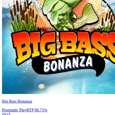
Big Bass Bonanza
Pragmatic Play
RTP
96.71
%
HOT