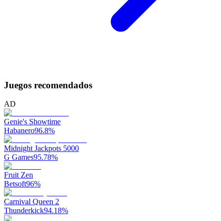
Juegos recomendados
AD
Genie's Showtime
Habanero
96.8
%
Midnight Jackpots 5000
G Games
95.78
%
Fruit Zen
Betsoft
96
%
Carnival Queen 2
Thunderkick
94.18
%