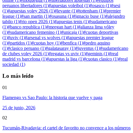
online
(
1
)
#
moquegua
(
1
)
#
libertadores apuestas
(
1
)
#
equipos
peruanos libertadores
(
1
)
#
apuestas voleibol
(
1
)
#
osasco
(
1
)
#
sesi
(
1
)
#
apuestas voley 2026
(
1
)
#
levante
(
1
)
#
tottenham
(
1
)
#
premier
league
(
1
)
#
san martin
(
1
)
#
osasuna
(
1
)
#
ignacio buse
(
1
)
#
alejandro
tabilo
(
1
)
#
rio open 2026
(
1
)
#
apuestas tenis
(
1
)
#
sudamericano
(
1
)
#
banco republica
(
1
)
#
meegan hart
(
1
)
#
alianza lima vóley
(
1
)
#
sudamericano femenino
(
1
)
#
unicaja
(
1
)
#
cuotas deportivas
(
1
)
#
uviv
(
1
)
#
arsenal vs wolves
(
1
)
#
apuestas premier league
(
1
)
#
partidos
(
1
)
#
cuotas hoy
(
1
)
#
benfica
(
1
)
#
pedro aquino
(
1
)
#
clasico peruano
(
1
)
#
galatasaray
(
1
)
#
juventus
(
1
)
#
sudamericano
de clubes voley 2026
(
1
)
#
regatas vs uviv
(
1
)
#
geminis
(
1
)
#
real
madrid vs barcelona
(
1
)
#
apuestas la liga
(
1
)
#
cuotas clasico
(
1
)
#
real
sociedad
(
1
)
Lo más leído
01
Flamengo vs Sao Paulo: la historia que vuelve y paga
25 de junio, 2026
02
Tucumán-Rivadavia: el cartel de favorito no convence a los números