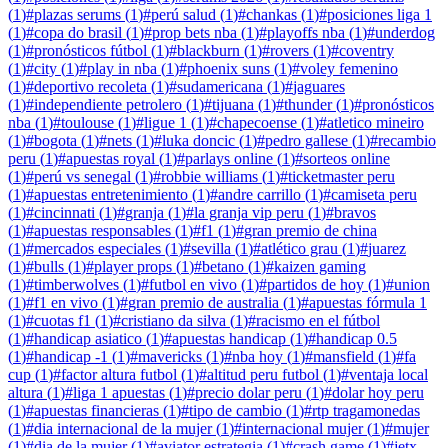
(
1
)
#
plazas serums
(
1
)
#
perú salud
(
1
)
#
chankas
(
1
)
#
posiciones liga 1
(
1
)
#
copa do brasil
(
1
)
#
prop bets nba
(
1
)
#
playoffs nba
(
1
)
#
underdog
(
1
)
#
pronósticos fútbol
(
1
)
#
blackburn
(
1
)
#
rovers
(
1
)
#
coventry
(
1
)
#
city
(
1
)
#
play in nba
(
1
)
#
phoenix suns
(
1
)
#
voley femenino
(
1
)
#
deportivo recoleta
(
1
)
#
sudamericana
(
1
)
#
jaguares
(
1
)
#
independiente petrolero
(
1
)
#
tijuana
(
1
)
#
thunder
(
1
)
#
pronósticos
nba
(
1
)
#
toulouse
(
1
)
#
ligue 1
(
1
)
#
chapecoense
(
1
)
#
atletico mineiro
(
1
)
#
bogota
(
1
)
#
nets
(
1
)
#
luka doncic
(
1
)
#
pedro gallese
(
1
)
#
recambio
peru
(
1
)
#
apuestas royal
(
1
)
#
parlays online
(
1
)
#
sorteos online
(
1
)
#
perú vs senegal
(
1
)
#
robbie williams
(
1
)
#
ticketmaster peru
(
1
)
#
apuestas entretenimiento
(
1
)
#
andre carrillo
(
1
)
#
camiseta peru
(
1
)
#
cincinnati
(
1
)
#
granja
(
1
)
#
la granja vip peru
(
1
)
#
bravos
(
1
)
#
apuestas responsables
(
1
)
#
f1
(
1
)
#
gran premio de china
(
1
)
#
mercados especiales
(
1
)
#
sevilla
(
1
)
#
atlético grau
(
1
)
#
juarez
(
1
)
#
bulls
(
1
)
#
player props
(
1
)
#
betano
(
1
)
#
kaizen gaming
(
1
)
#
timberwolves
(
1
)
#
futbol en vivo
(
1
)
#
partidos de hoy
(
1
)
#
union
(
1
)
#
f1 en vivo
(
1
)
#
gran premio de australia
(
1
)
#
apuestas fórmula 1
(
1
)
#
cuotas f1
(
1
)
#
cristiano da silva
(
1
)
#
racismo en el fútbol
(
1
)
#
handicap asiatico
(
1
)
#
apuestas handicap
(
1
)
#
handicap 0.5
(
1
)
#
handicap -1
(
1
)
#
mavericks
(
1
)
#
nba hoy
(
1
)
#
mansfield
(
1
)
#
fa
cup
(
1
)
#
factor altura futbol
(
1
)
#
altitud peru futbol
(
1
)
#
ventaja local
altura
(
1
)
#
liga 1 apuestas
(
1
)
#
precio dolar peru
(
1
)
#
dolar hoy peru
(
1
)
#
apuestas financieras
(
1
)
#
tipo de cambio
(
1
)
#
rtp tragamonedas
(
1
)
#
dia internacional de la mujer
(
1
)
#
internacional mujer
(
1
)
#
mujer
(
1
)
#
dia de la mujer
(
1
)
#
aviator estrategia
(
1
)
#
crash game
(
1
)
#
jetx