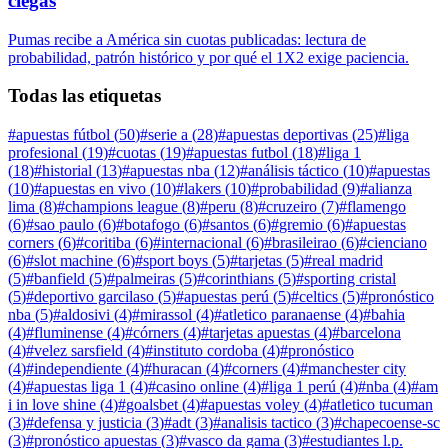
ciegas
Pumas recibe a América sin cuotas publicadas: lectura de
probabilidad, patrón histórico y por qué el 1X2 exige paciencia.
Todas las etiquetas
#
apuestas fútbol
(
50
)
#
serie a
(
28
)
#
apuestas deportivas
(
25
)
#
liga
profesional
(
19
)
#
cuotas
(
19
)
#
apuestas futbol
(
18
)
#
liga 1
(
18
)
#
historial
(
13
)
#
apuestas nba
(
12
)
#
análisis táctico
(
10
)
#
apuestas
(
10
)
#
apuestas en vivo
(
10
)
#
lakers
(
10
)
#
probabilidad
(
9
)
#
alianza
lima
(
8
)
#
champions league
(
8
)
#
peru
(
8
)
#
cruzeiro
(
7
)
#
flamengo
(
6
)
#
sao paulo
(
6
)
#
botafogo
(
6
)
#
santos
(
6
)
#
gremio
(
6
)
#
apuestas
corners
(
6
)
#
coritiba
(
6
)
#
internacional
(
6
)
#
brasileirao
(
6
)
#
cienciano
(
6
)
#
slot machine
(
6
)
#
sport boys
(
5
)
#
tarjetas
(
5
)
#
real madrid
(
5
)
#
banfield
(
5
)
#
palmeiras
(
5
)
#
corinthians
(
5
)
#
sporting cristal
(
5
)
#
deportivo garcilaso
(
5
)
#
apuestas perú
(
5
)
#
celtics
(
5
)
#
pronóstico
nba
(
5
)
#
aldosivi
(
4
)
#
mirassol
(
4
)
#
atletico paranaense
(
4
)
#
bahia
(
4
)
#
fluminense
(
4
)
#
córners
(
4
)
#
tarjetas apuestas
(
4
)
#
barcelona
(
4
)
#
velez sarsfield
(
4
)
#
instituto cordoba
(
4
)
#
pronóstico
(
4
)
#
independiente
(
4
)
#
huracan
(
4
)
#
corners
(
4
)
#
manchester city
(
4
)
#
apuestas liga 1
(
4
)
#
casino online
(
4
)
#
liga 1 perú
(
4
)
#
nba
(
4
)
#
am
i in love shine
(
4
)
#
goalsbet
(
4
)
#
apuestas voley
(
4
)
#
atletico tucuman
(
3
)
#
defensa y justicia
(
3
)
#
adt
(
3
)
#
analisis tactico
(
3
)
#
chapecoense-sc
(
3
)
#
pronóstico apuestas
(
3
)
#
vasco da gama
(
3
)
#
estudiantes l.p.