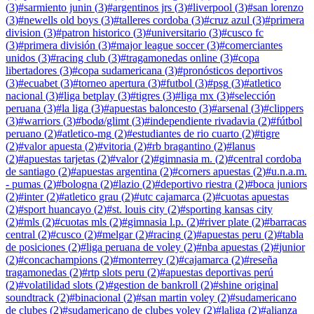
(
3
)
#
sarmiento junin
(
3
)
#
argentinos jrs
(
3
)
#
liverpool
(
3
)
#
san lorenzo
(
3
)
#
newells old boys
(
3
)
#
talleres cordoba
(
3
)
#
cruz azul
(
3
)
#
primera
division
(
3
)
#
patron historico
(
3
)
#
universitario
(
3
)
#
cusco fc
(
3
)
#
primera división
(
3
)
#
major league soccer
(
3
)
#
comerciantes
unidos
(
3
)
#
racing club
(
3
)
#
tragamonedas online
(
3
)
#
copa
libertadores
(
3
)
#
copa sudamericana
(
3
)
#
pronósticos deportivos
(
3
)
#
ecuabet
(
3
)
#
torneo apertura
(
3
)
#
futbol
(
3
)
#
psg
(
3
)
#
atletico
nacional
(
3
)
#
liga betplay
(
3
)
#
tigres
(
3
)
#
liga mx
(
3
)
#
selección
peruana
(
3
)
#
la liga
(
3
)
#
apuestas baloncesto
(
3
)
#
arsenal
(
3
)
#
clippers
(
3
)
#
warriors
(
3
)
#
bodø/glimt
(
3
)
#
independiente rivadavia
(
2
)
#
fútbol
peruano
(
2
)
#
atletico-mg
(
2
)
#
estudiantes de rio cuarto
(
2
)
#
tigre
(
2
)
#
valor apuesta
(
2
)
#
vitoria
(
2
)
#
rb bragantino
(
2
)
#
lanus
(
2
)
#
apuestas tarjetas
(
2
)
#
valor
(
2
)
#
gimnasia m.
(
2
)
#
central cordoba
de santiago
(
2
)
#
apuestas argentina
(
2
)
#
corners apuestas
(
2
)
#
u.n.a.m.
- pumas
(
2
)
#
bologna
(
2
)
#
lazio
(
2
)
#
deportivo riestra
(
2
)
#
boca juniors
(
2
)
#
inter
(
2
)
#
atletico grau
(
2
)
#
utc cajamarca
(
2
)
#
cuotas apuestas
(
2
)
#
sport huancayo
(
2
)
#
st. louis city
(
2
)
#
sporting kansas city
(
2
)
#
mls
(
2
)
#
cuotas mls
(
2
)
#
gimnasia l.p.
(
2
)
#
river plate
(
2
)
#
barracas
central
(
2
)
#
cusco
(
2
)
#
melgar
(
2
)
#
racing
(
2
)
#
apuestas peru
(
2
)
#
tabla
de posiciones
(
2
)
#
liga peruana de voley
(
2
)
#
nba apuestas
(
2
)
#
junior
(
2
)
#
concachampions
(
2
)
#
monterrey
(
2
)
#
cajamarca
(
2
)
#
reseña
tragamonedas
(
2
)
#
rtp slots peru
(
2
)
#
apuestas deportivas perú
(
2
)
#
volatilidad slots
(
2
)
#
gestion de bankroll
(
2
)
#
shine original
soundtrack
(
2
)
#
binacional
(
2
)
#
san martin voley
(
2
)
#
sudamericano
de clubes
(
2
)
#
sudamericano de clubes voley
(
2
)
#
laliga
(
2
)
#
alianza