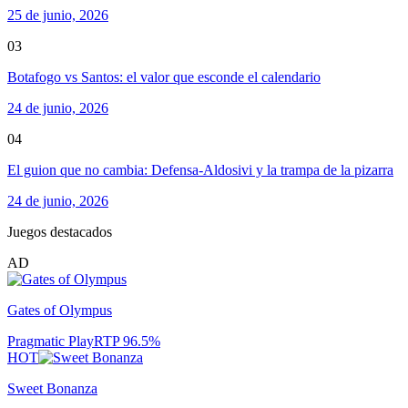
25 de junio, 2026
03
Botafogo vs Santos: el valor que esconde el calendario
24 de junio, 2026
04
El guion que no cambia: Defensa-Aldosivi y la trampa de la pizarra
24 de junio, 2026
Juegos destacados
AD
Gates of Olympus
Pragmatic Play
RTP
96.5
%
HOT
Sweet Bonanza