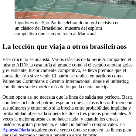
Jugadores del Sao Paulo celebrando un gol decisivo en
un clásico del Brasileirao, muestra del espíritu
competitivo que siempre traen al Maracaná
La lección que viaja a otros brasileiraos
Este cruce no es una isla. Varios clásicos de la Serie A comparten el
mismo ADN: la casa infla al grande como si el escudo anotara goles,
y el visitante, históricamente competitivo, se lleva premios que el
apostador frío sí ve venir. El patrón se replica en partidos como
Palmeiras-Corinthians o Gremio-Internacional, donde el underdog
con dientes suele morder más de lo que la cuota anticipa.
Quien opera así no necesita que la línea de salida sea perfecta. Basta
con tener fichado el patrón, esperar a que las casas lo confirmen con
sus números y entrar solo si la brecha entre probabilidad implícita y
probabilidad observada supera los dos o tres puntos porcentuales. A
veces la mejor apuesta es no hacer nada, y cuando los cruces
históricos gritan prudencia, el silencio también compra valor. En
ApuestaDiaria
seguiremos de cerca cómo se mueven las líneas para
ver si el mercado vuelve a repetir su error favorito.