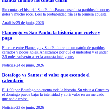
manda cuando las cuotas callan
Sin cuotas, el historial Sao Paulo-Paranaense dicta partidos de pocos
goles y mucho roce. Leer la probabilidad fría es la primera apuesta.
Análisis
·
25 de junio, 2026
Flamengo vs Sao Paulo: la historia que vuelve y
paga
El cruce entre Flamengo y Sao Paulo repite un patrón de partidos
cerrados y pocos goles. Analizamos por qué el underdog y el under
2.5 goles volverán a ser la apuesta inteligente.
Noticias
·
24 de junio, 2026
Botafogo vs Santos: el valor que esconde el
calendario
El 1.90 por Botafogo no cuenta toda la historia. Su visita a Cruzeiro
el domingo puede bajar la intensidad y abrir valor en un mercado
que nadie revisa.
Noticias
·
23 de junio, 2026