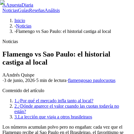
A
ApuestaDiaria
Noticias
Guías
Reseñas
Análisis
Inicio
›
Noticias
›
Flamengo vs Sao Paulo: el historial castiga al local
Noticias
Flamengo vs Sao Paulo: el historial
castiga al local
A
Andrés Quispe
·
3 de junio, 2026
·
5 min
de lectura
·
flamengo
sao paulo
cuotas
Contenido del artículo
1.
¿Por qué el mercado infla tanto al local?
2.
¿Dónde aparece el valor cuando las cuotas todavía no
están?
3.
La lección que viaja a otros brasileiraos
Los números acumulan polvo pero no engañan: cada vez que el
Flamengo recibe al Sao Paulo en el Brasileirao, el favoritismo se