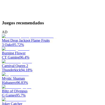
Juegos recomendados
AD
Must Drop Jackpot Flame Fruits
3 Oaks
95.72
%
Burning Flower
CT Gaming
96.4
%
Carnival Queen 2
Thunderkick
94.18
%
Mystic Shaman
Habanero
96.83
%
Blitz of Olympus
G Games
95.7
%
Joker Catcher