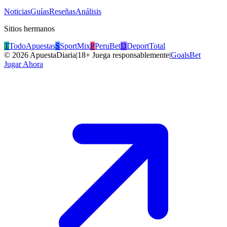
Noticias
Guías
Reseñas
Análisis
Sitios hermanos
T
TodoApuestas
S
SportMix
P
PeruBet
D
DeportTotal
©
2026
ApuestaDiaria
|
18+ Juega responsablemente
|
GoalsBet
Jugar Ahora