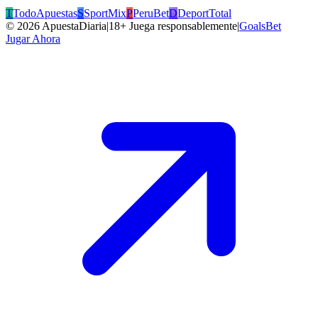
T
TodoApuestas
S
SportMix
P
PeruBet
D
DeportTotal
©
2026
ApuestaDiaria
|
18+ Juega responsablemente
|
GoalsBet
Jugar Ahora