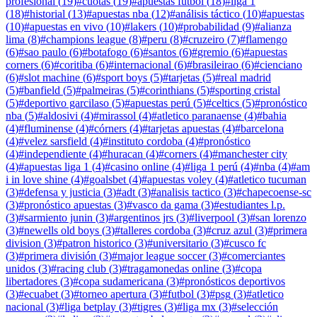
profesional
(
19
)
#
cuotas
(
19
)
#
apuestas futbol
(
18
)
#
liga 1
(
18
)
#
historial
(
13
)
#
apuestas nba
(
12
)
#
análisis táctico
(
10
)
#
apuestas
(
10
)
#
apuestas en vivo
(
10
)
#
lakers
(
10
)
#
probabilidad
(
9
)
#
alianza
lima
(
8
)
#
champions league
(
8
)
#
peru
(
8
)
#
cruzeiro
(
7
)
#
flamengo
(
6
)
#
sao paulo
(
6
)
#
botafogo
(
6
)
#
santos
(
6
)
#
gremio
(
6
)
#
apuestas
corners
(
6
)
#
coritiba
(
6
)
#
internacional
(
6
)
#
brasileirao
(
6
)
#
cienciano
(
6
)
#
slot machine
(
6
)
#
sport boys
(
5
)
#
tarjetas
(
5
)
#
real madrid
(
5
)
#
banfield
(
5
)
#
palmeiras
(
5
)
#
corinthians
(
5
)
#
sporting cristal
(
5
)
#
deportivo garcilaso
(
5
)
#
apuestas perú
(
5
)
#
celtics
(
5
)
#
pronóstico
nba
(
5
)
#
aldosivi
(
4
)
#
mirassol
(
4
)
#
atletico paranaense
(
4
)
#
bahia
(
4
)
#
fluminense
(
4
)
#
córners
(
4
)
#
tarjetas apuestas
(
4
)
#
barcelona
(
4
)
#
velez sarsfield
(
4
)
#
instituto cordoba
(
4
)
#
pronóstico
(
4
)
#
independiente
(
4
)
#
huracan
(
4
)
#
corners
(
4
)
#
manchester city
(
4
)
#
apuestas liga 1
(
4
)
#
casino online
(
4
)
#
liga 1 perú
(
4
)
#
nba
(
4
)
#
am
i in love shine
(
4
)
#
goalsbet
(
4
)
#
apuestas voley
(
4
)
#
atletico tucuman
(
3
)
#
defensa y justicia
(
3
)
#
adt
(
3
)
#
analisis tactico
(
3
)
#
chapecoense-sc
(
3
)
#
pronóstico apuestas
(
3
)
#
vasco da gama
(
3
)
#
estudiantes l.p.
(
3
)
#
sarmiento junin
(
3
)
#
argentinos jrs
(
3
)
#
liverpool
(
3
)
#
san lorenzo
(
3
)
#
newells old boys
(
3
)
#
talleres cordoba
(
3
)
#
cruz azul
(
3
)
#
primera
division
(
3
)
#
patron historico
(
3
)
#
universitario
(
3
)
#
cusco fc
(
3
)
#
primera división
(
3
)
#
major league soccer
(
3
)
#
comerciantes
unidos
(
3
)
#
racing club
(
3
)
#
tragamonedas online
(
3
)
#
copa
libertadores
(
3
)
#
copa sudamericana
(
3
)
#
pronósticos deportivos
(
3
)
#
ecuabet
(
3
)
#
torneo apertura
(
3
)
#
futbol
(
3
)
#
psg
(
3
)
#
atletico
nacional
(
3
)
#
liga betplay
(
3
)
#
tigres
(
3
)
#
liga mx
(
3
)
#
selección