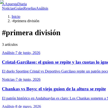
A
ApuestaDiaria
Noticias
Guías
Reseñas
Análisis
Inicio
›
#primera división
#
primera división
3
artículos
Análisis
·
7 de junio, 2026
Cristal-Garcilaso: el guion se repite y las cuotas lo ig
El duelo Sporting Cristal vs Deportivo Garcilaso repite un patrón poc
Noticias
·
7 de junio, 2026
Chankas vs Boys: el viejo guion de la altura se repite
El patrón histórico en Andahuaylas es claro: Los Chankas someten a Sp
Análisis
·
8 de mayo, 2026