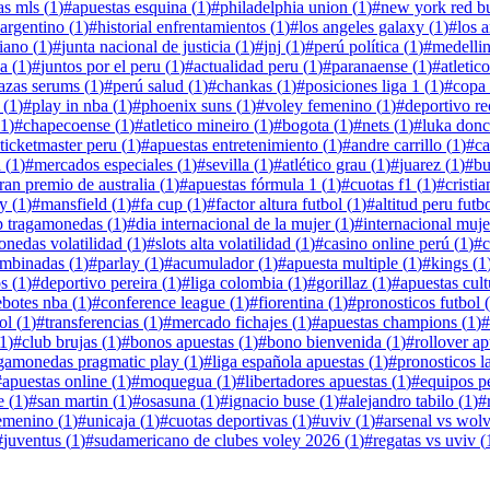
as mls
(
1
)
#
apuestas esquina
(
1
)
#
philadelphia union
(
1
)
#
new york red bu
 argentino
(
1
)
#
historial enfrentamientos
(
1
)
#
los angeles galaxy
(
1
)
#
los 
iano
(
1
)
#
junta nacional de justicia
(
1
)
#
jnj
(
1
)
#
perú política
(
1
)
#
medelli
na
(
1
)
#
juntos por el peru
(
1
)
#
actualidad peru
(
1
)
#
paranaense
(
1
)
#
atletic
azas serums
(
1
)
#
perú salud
(
1
)
#
chankas
(
1
)
#
posiciones liga 1
(
1
)
#
copa 
(
1
)
#
play in nba
(
1
)
#
phoenix suns
(
1
)
#
voley femenino
(
1
)
#
deportivo re
1
)
#
chapecoense
(
1
)
#
atletico mineiro
(
1
)
#
bogota
(
1
)
#
nets
(
1
)
#
luka donc
ticketmaster peru
(
1
)
#
apuestas entretenimiento
(
1
)
#
andre carrillo
(
1
)
#
ca
a
(
1
)
#
mercados especiales
(
1
)
#
sevilla
(
1
)
#
atlético grau
(
1
)
#
juarez
(
1
)
#
bu
ran premio de australia
(
1
)
#
apuestas fórmula 1
(
1
)
#
cuotas f1
(
1
)
#
cristia
y
(
1
)
#
mansfield
(
1
)
#
fa cup
(
1
)
#
factor altura futbol
(
1
)
#
altitud peru futb
p tragamonedas
(
1
)
#
dia internacional de la mujer
(
1
)
#
internacional muje
onedas volatilidad
(
1
)
#
slots alta volatilidad
(
1
)
#
casino online perú
(
1
)
#
ombinadas
(
1
)
#
parlay
(
1
)
#
acumulador
(
1
)
#
apuesta multiple
(
1
)
#
kings
(
1
os
(
1
)
#
deportivo pereira
(
1
)
#
liga colombia
(
1
)
#
gorillaz
(
1
)
#
apuestas cult
ebotes nba
(
1
)
#
conference league
(
1
)
#
fiorentina
(
1
)
#
pronosticos futbol
(
ol
(
1
)
#
transferencias
(
1
)
#
mercado fichajes
(
1
)
#
apuestas champions
(
1
)
#
1
)
#
club brujas
(
1
)
#
bonos apuestas
(
1
)
#
bono bienvenida
(
1
)
#
rollover ap
agamonedas pragmatic play
(
1
)
#
liga española apuestas
(
1
)
#
pronosticos la
#
apuestas online
(
1
)
#
moquegua
(
1
)
#
libertadores apuestas
(
1
)
#
equipos p
e
(
1
)
#
san martin
(
1
)
#
osasuna
(
1
)
#
ignacio buse
(
1
)
#
alejandro tabilo
(
1
)
#
emenino
(
1
)
#
unicaja
(
1
)
#
cuotas deportivas
(
1
)
#
uviv
(
1
)
#
arsenal vs wol
#
juventus
(
1
)
#
sudamericano de clubes voley 2026
(
1
)
#
regatas vs uviv
(