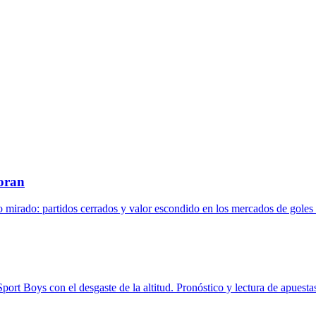
noran
o mirado: partidos cerrados y valor escondido en los mercados de goles 
ort Boys con el desgaste de la altitud. Pronóstico y lectura de apuesta