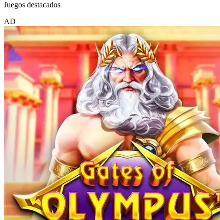
Juegos destacados
AD