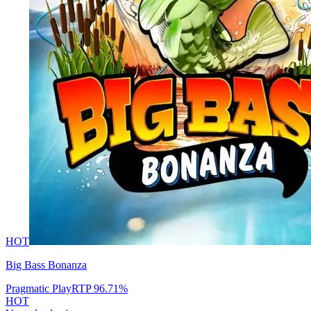
HOT
Big Bass Bonanza
Pragmatic Play
RTP
96.71
%
HOT