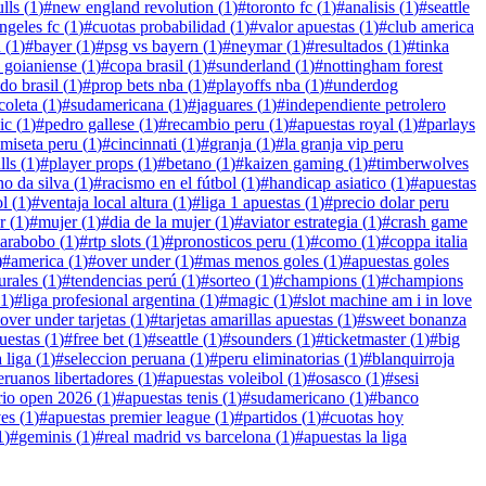
lls
(
1
)
#
new england revolution
(
1
)
#
toronto fc
(
1
)
#
analisis
(
1
)
#
seattle
angeles fc
(
1
)
#
cuotas probabilidad
(
1
)
#
valor apuestas
(
1
)
#
club america
n
(
1
)
#
bayer
(
1
)
#
psg vs bayern
(
1
)
#
neymar
(
1
)
#
resultados
(
1
)
#
tinka
o goianiense
(
1
)
#
copa brasil
(
1
)
#
sunderland
(
1
)
#
nottingham forest
do brasil
(
1
)
#
prop bets nba
(
1
)
#
playoffs nba
(
1
)
#
underdog
coleta
(
1
)
#
sudamericana
(
1
)
#
jaguares
(
1
)
#
independiente petrolero
ic
(
1
)
#
pedro gallese
(
1
)
#
recambio peru
(
1
)
#
apuestas royal
(
1
)
#
parlays
miseta peru
(
1
)
#
cincinnati
(
1
)
#
granja
(
1
)
#
la granja vip peru
lls
(
1
)
#
player props
(
1
)
#
betano
(
1
)
#
kaizen gaming
(
1
)
#
timberwolves
no da silva
(
1
)
#
racismo en el fútbol
(
1
)
#
handicap asiatico
(
1
)
#
apuestas
ol
(
1
)
#
ventaja local altura
(
1
)
#
liga 1 apuestas
(
1
)
#
precio dolar peru
r
(
1
)
#
mujer
(
1
)
#
dia de la mujer
(
1
)
#
aviator estrategia
(
1
)
#
crash game
carabobo
(
1
)
#
rtp slots
(
1
)
#
pronosticos peru
(
1
)
#
como
(
1
)
#
coppa italia
)
#
america
(
1
)
#
over under
(
1
)
#
mas menos goles
(
1
)
#
apuestas goles
urales
(
1
)
#
tendencias perú
(
1
)
#
sorteo
(
1
)
#
champions
(
1
)
#
champions
1
)
#
liga profesional argentina
(
1
)
#
magic
(
1
)
#
slot machine am i in love
over under tarjetas
(
1
)
#
tarjetas amarillas apuestas
(
1
)
#
sweet bonanza
uestas
(
1
)
#
free bet
(
1
)
#
seattle
(
1
)
#
sounders
(
1
)
#
ticketmaster
(
1
)
#
big
 liga
(
1
)
#
seleccion peruana
(
1
)
#
peru eliminatorias
(
1
)
#
blanquirroja
eruanos libertadores
(
1
)
#
apuestas voleibol
(
1
)
#
osasco
(
1
)
#
sesi
rio open 2026
(
1
)
#
apuestas tenis
(
1
)
#
sudamericano
(
1
)
#
banco
ves
(
1
)
#
apuestas premier league
(
1
)
#
partidos
(
1
)
#
cuotas hoy
1
)
#
geminis
(
1
)
#
real madrid vs barcelona
(
1
)
#
apuestas la liga