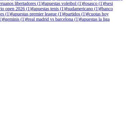
eruanos libertadores
(
1
)
#
apuestas voleibol
(
1
)
#
osasco
(
1
)
#
sesi
rio open 2026
(
1
)
#
apuestas tenis
(
1
)
#
sudamericano
(
1
)
#
banco
ves
(
1
)
#
apuestas premier league
(
1
)
#
partidos
(
1
)
#
cuotas hoy
1
)
#
geminis
(
1
)
#
real madrid vs barcelona
(
1
)
#
apuestas la liga