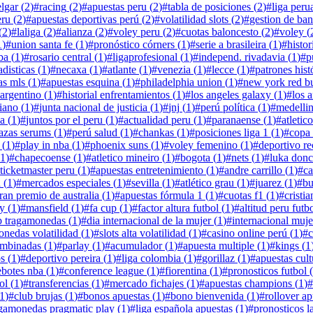
lgar
(
2
)
#
racing
(
2
)
#
apuestas peru
(
2
)
#
tabla de posiciones
(
2
)
#
liga peru
eru
(
2
)
#
apuestas deportivas perú
(
2
)
#
volatilidad slots
(
2
)
#
gestion de ban
(
2
)
#
laliga
(
2
)
#
alianza
(
2
)
#
voley peru
(
2
)
#
cuotas baloncesto
(
2
)
#
voley
(
1
)
#
union santa fe
(
1
)
#
pronóstico córners
(
1
)
#
serie a brasileira
(
1
)
#
histor
ba
(
1
)
#
rosario central
(
1
)
#
ligaprofesional
(
1
)
#
independ. rivadavia
(
1
)
#
p
adisticas
(
1
)
#
necaxa
(
1
)
#
atlante
(
1
)
#
venezia
(
1
)
#
lecce
(
1
)
#
patrones hist
as mls
(
1
)
#
apuestas esquina
(
1
)
#
philadelphia union
(
1
)
#
new york red bu
 argentino
(
1
)
#
historial enfrentamientos
(
1
)
#
los angeles galaxy
(
1
)
#
los 
iano
(
1
)
#
junta nacional de justicia
(
1
)
#
jnj
(
1
)
#
perú política
(
1
)
#
medelli
na
(
1
)
#
juntos por el peru
(
1
)
#
actualidad peru
(
1
)
#
paranaense
(
1
)
#
atletic
azas serums
(
1
)
#
perú salud
(
1
)
#
chankas
(
1
)
#
posiciones liga 1
(
1
)
#
copa 
(
1
)
#
play in nba
(
1
)
#
phoenix suns
(
1
)
#
voley femenino
(
1
)
#
deportivo re
1
)
#
chapecoense
(
1
)
#
atletico mineiro
(
1
)
#
bogota
(
1
)
#
nets
(
1
)
#
luka donc
ticketmaster peru
(
1
)
#
apuestas entretenimiento
(
1
)
#
andre carrillo
(
1
)
#
ca
a
(
1
)
#
mercados especiales
(
1
)
#
sevilla
(
1
)
#
atlético grau
(
1
)
#
juarez
(
1
)
#
bu
ran premio de australia
(
1
)
#
apuestas fórmula 1
(
1
)
#
cuotas f1
(
1
)
#
cristia
y
(
1
)
#
mansfield
(
1
)
#
fa cup
(
1
)
#
factor altura futbol
(
1
)
#
altitud peru futb
p tragamonedas
(
1
)
#
dia internacional de la mujer
(
1
)
#
internacional muje
onedas volatilidad
(
1
)
#
slots alta volatilidad
(
1
)
#
casino online perú
(
1
)
#
ombinadas
(
1
)
#
parlay
(
1
)
#
acumulador
(
1
)
#
apuesta multiple
(
1
)
#
kings
(
1
os
(
1
)
#
deportivo pereira
(
1
)
#
liga colombia
(
1
)
#
gorillaz
(
1
)
#
apuestas cult
ebotes nba
(
1
)
#
conference league
(
1
)
#
fiorentina
(
1
)
#
pronosticos futbol
(
ol
(
1
)
#
transferencias
(
1
)
#
mercado fichajes
(
1
)
#
apuestas champions
(
1
)
#
1
)
#
club brujas
(
1
)
#
bonos apuestas
(
1
)
#
bono bienvenida
(
1
)
#
rollover ap
agamonedas pragmatic play
(
1
)
#
liga española apuestas
(
1
)
#
pronosticos la