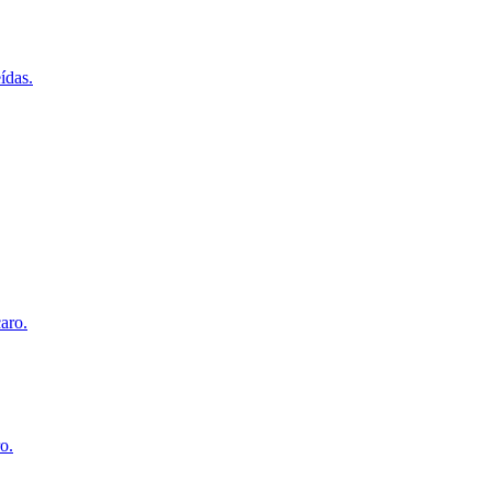
ídas.
aro.
o.