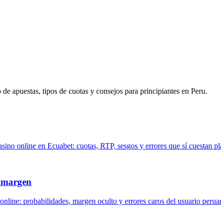
o de apuestas, tipos de cuotas y consejos para principiantes en Peru.
ino online en Ecuabet: cuotas, RTP, sesgos y errores que sí cuestan pl
r margen
online: probabilidades, margen oculto y errores caros del usuario perua