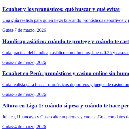
Ecuabet y los pronósticos: qué buscar y qué evitar
Una guía realista para quien llega buscando pronósticos deportivos y 
Guías
·
7 de marzo, 2026
Handicap asiático: cuándo te protege y cuándo te cas
Guía práctica del handicap asiático con números, líneas 0.25 y casos r
Guías
·
7 de marzo, 2026
Ecuabet en Perú: pronósticos y casino online sin hum
Guía realista para buscar pronósticos deportivos y juegos de casino on
Guías
·
6 de marzo, 2026
Altura en Liga 1: cuándo sí pesa y cuándo te hace pe
Juliaca, Huancayo y Cusco alteran piernas y cuotas. Guía con datos de
Guías
·
4 de marzo, 2026