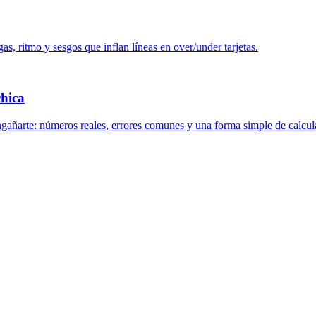
gas, ritmo y sesgos que inflan líneas en over/under tarjetas.
chica
engañarte: números reales, errores comunes y una forma simple de calcul