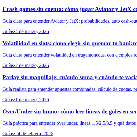
Crash games sin cuento: cómo jugar Aviator y JetX c
Guía clara para entender Aviator y JetX: probabilidades, auto cash-out
Guías
·
4 de marzo, 2026
Volatilidad en slots: cómo elegir sin quemar tu bankro
Guía clara para entender volatilidad en tragamonedas, con ejemplos rea
Guías
·
2 de marzo, 2026
Parlay sin maquillaje: cuándo suma y cuándo te vací
Guía realista para entender apuestas combinadas: cálculo de cuotas, pro
Guías
·
1 de marzo, 2026
Over/Under sin humo: cómo leer líneas de goles en ser
Guía práctica para entender over under, líneas 1.5/2.5/3.5 y qué datos
Guías
·
24 de febrero, 2026