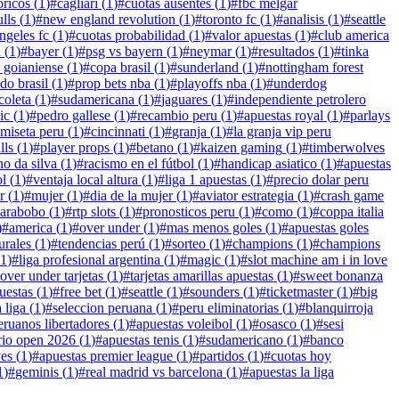
óricos
(
1
)
#
cagliari
(
1
)
#
cuotas ausentes
(
1
)
#
fbc melgar
lls
(
1
)
#
new england revolution
(
1
)
#
toronto fc
(
1
)
#
analisis
(
1
)
#
seattle
angeles fc
(
1
)
#
cuotas probabilidad
(
1
)
#
valor apuestas
(
1
)
#
club america
n
(
1
)
#
bayer
(
1
)
#
psg vs bayern
(
1
)
#
neymar
(
1
)
#
resultados
(
1
)
#
tinka
o goianiense
(
1
)
#
copa brasil
(
1
)
#
sunderland
(
1
)
#
nottingham forest
do brasil
(
1
)
#
prop bets nba
(
1
)
#
playoffs nba
(
1
)
#
underdog
coleta
(
1
)
#
sudamericana
(
1
)
#
jaguares
(
1
)
#
independiente petrolero
ic
(
1
)
#
pedro gallese
(
1
)
#
recambio peru
(
1
)
#
apuestas royal
(
1
)
#
parlays
miseta peru
(
1
)
#
cincinnati
(
1
)
#
granja
(
1
)
#
la granja vip peru
lls
(
1
)
#
player props
(
1
)
#
betano
(
1
)
#
kaizen gaming
(
1
)
#
timberwolves
no da silva
(
1
)
#
racismo en el fútbol
(
1
)
#
handicap asiatico
(
1
)
#
apuestas
ol
(
1
)
#
ventaja local altura
(
1
)
#
liga 1 apuestas
(
1
)
#
precio dolar peru
r
(
1
)
#
mujer
(
1
)
#
dia de la mujer
(
1
)
#
aviator estrategia
(
1
)
#
crash game
carabobo
(
1
)
#
rtp slots
(
1
)
#
pronosticos peru
(
1
)
#
como
(
1
)
#
coppa italia
)
#
america
(
1
)
#
over under
(
1
)
#
mas menos goles
(
1
)
#
apuestas goles
urales
(
1
)
#
tendencias perú
(
1
)
#
sorteo
(
1
)
#
champions
(
1
)
#
champions
1
)
#
liga profesional argentina
(
1
)
#
magic
(
1
)
#
slot machine am i in love
over under tarjetas
(
1
)
#
tarjetas amarillas apuestas
(
1
)
#
sweet bonanza
uestas
(
1
)
#
free bet
(
1
)
#
seattle
(
1
)
#
sounders
(
1
)
#
ticketmaster
(
1
)
#
big
 liga
(
1
)
#
seleccion peruana
(
1
)
#
peru eliminatorias
(
1
)
#
blanquirroja
eruanos libertadores
(
1
)
#
apuestas voleibol
(
1
)
#
osasco
(
1
)
#
sesi
rio open 2026
(
1
)
#
apuestas tenis
(
1
)
#
sudamericano
(
1
)
#
banco
ves
(
1
)
#
apuestas premier league
(
1
)
#
partidos
(
1
)
#
cuotas hoy
1
)
#
geminis
(
1
)
#
real madrid vs barcelona
(
1
)
#
apuestas la liga