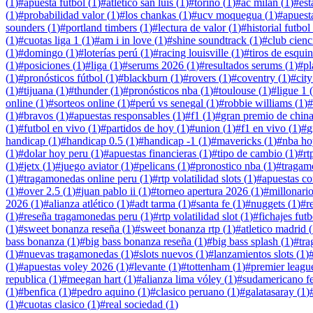
(
1
)
#
apuesta fútbol
(
1
)
#
atletico san luis
(
1
)
#
torino
(
1
)
#
ac milan
(
1
)
#
est
(
1
)
#
probabilidad valor
(
1
)
#
los chankas
(
1
)
#
ucv moquegua
(
1
)
#
apuest
sounders
(
1
)
#
portland timbers
(
1
)
#
lectura de valor
(
1
)
#
historial futbol
(
1
)
#
cuotas liga 1
(
1
)
#
am i in love
(
1
)
#
shine soundtrack
(
1
)
#
club cienc
(
1
)
#
domingo
(
1
)
#
loterías perú
(
1
)
#
racing louisville
(
1
)
#
tiros de esqui
(
1
)
#
posiciones
(
1
)
#
liga
(
1
)
#
serums 2026
(
1
)
#
resultados serums
(
1
)
#
pl
(
1
)
#
pronósticos fútbol
(
1
)
#
blackburn
(
1
)
#
rovers
(
1
)
#
coventry
(
1
)
#
city
(
1
)
#
tijuana
(
1
)
#
thunder
(
1
)
#
pronósticos nba
(
1
)
#
toulouse
(
1
)
#
ligue 1
(
online
(
1
)
#
sorteos online
(
1
)
#
perú vs senegal
(
1
)
#
robbie williams
(
1
)
#
(
1
)
#
bravos
(
1
)
#
apuestas responsables
(
1
)
#
f1
(
1
)
#
gran premio de chin
(
1
)
#
futbol en vivo
(
1
)
#
partidos de hoy
(
1
)
#
union
(
1
)
#
f1 en vivo
(
1
)
#
g
handicap
(
1
)
#
handicap 0.5
(
1
)
#
handicap -1
(
1
)
#
mavericks
(
1
)
#
nba ho
(
1
)
#
dolar hoy peru
(
1
)
#
apuestas financieras
(
1
)
#
tipo de cambio
(
1
)
#
rt
(
1
)
#
jetx
(
1
)
#
juego aviator
(
1
)
#
pelicans
(
1
)
#
pronostico nba
(
1
)
#
tragam
(
1
)
#
tragamonedas online peru
(
1
)
#
rtp volatilidad slots
(
1
)
#
apuestas c
(
1
)
#
over 2.5
(
1
)
#
juan pablo ii
(
1
)
#
torneo apertura 2026
(
1
)
#
millonari
2026
(
1
)
#
alianza atlético
(
1
)
#
adt tarma
(
1
)
#
santa fe
(
1
)
#
nuggets
(
1
)
#
r
(
1
)
#
reseña tragamonedas peru
(
1
)
#
rtp volatilidad slot
(
1
)
#
fichajes futb
(
1
)
#
sweet bonanza reseña
(
1
)
#
sweet bonanza rtp
(
1
)
#
atletico madrid
(
bass bonanza
(
1
)
#
big bass bonanza reseña
(
1
)
#
big bass splash
(
1
)
#
tr
(
1
)
#
nuevas tragamonedas
(
1
)
#
slots nuevos
(
1
)
#
lanzamientos slots
(
1
)
(
1
)
#
apuestas voley 2026
(
1
)
#
levante
(
1
)
#
tottenham
(
1
)
#
premier leagu
republica
(
1
)
#
meegan hart
(
1
)
#
alianza lima vóley
(
1
)
#
sudamericano f
(
1
)
#
benfica
(
1
)
#
pedro aquino
(
1
)
#
clasico peruano
(
1
)
#
galatasaray
(
1
)
(
1
)
#
cuotas clasico
(
1
)
#
real sociedad
(
1
)