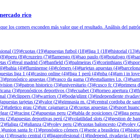
mercado rico
e que los corners esconden más valor que el resultado. Análisis del patró
sional
(
19
)
#
cuotas
(
19
)
#
apuestas futbol
(
18
)
#
liga 1
(
18
)
#
historial
(
13
)
#
(
8
)
#
peru
(
8
)
#
cruzeiro
(
7
)
#
flamengo
(
6
)
#
sao paulo
(
6
)
#
botafogo
(
6
)
#
sa
etas
(
5
)
#
real madrid
(
5
)
#
banfield
(
5
)
#
palmeiras
(
5
)
#
corinthians
(
5
)
#
spor
4
)
#
bahia
(
4
)
#
fluminense
(
4
)
#
córners
(
4
)
#
tarjetas apuestas
(
4
)
#
barcelon
puestas liga 1
(
4
)
#
casino online
(
4
)
#
liga 1 perú
(
4
)
#
nba
(
4
)
#
am i in love
(
3
)
#
pronóstico apuestas
(
3
)
#
vasco da gama
(
3
)
#
estudiantes l.p.
(
3
)
#
sarm
ivision
(
3
)
#
patron historico
(
3
)
#
universitario
(
3
)
#
cusco fc
(
3
)
#
primera d
icana
(
3
)
#
pronósticos deportivos
(
3
)
#
ecuabet
(
3
)
#
torneo apertura
(
3
)
#
f
nal
(
3
)
#
clippers
(
3
)
#
warriors
(
3
)
#
bodø/glimt
(
3
)
#
independiente rivadav
#
apuestas tarjetas
(
2
)
#
valor
(
2
)
#
gimnasia m.
(
2
)
#
central cordoba de san
(
2
)
#
atletico grau
(
2
)
#
utc cajamarca
(
2
)
#
cuotas apuestas
(
2
)
#
sport huan
lgar
(
2
)
#
racing
(
2
)
#
apuestas peru
(
2
)
#
tabla de posiciones
(
2
)
#
liga peru
eru
(
2
)
#
apuestas deportivas perú
(
2
)
#
volatilidad slots
(
2
)
#
gestion de ban
(
2
)
#
laliga
(
2
)
#
alianza
(
2
)
#
voley peru
(
2
)
#
cuotas baloncesto
(
2
)
#
voley
(
1
)
#
union santa fe
(
1
)
#
pronóstico córners
(
1
)
#
serie a brasileira
(
1
)
#
histor
ba
(
1
)
#
rosario central
(
1
)
#
ligaprofesional
(
1
)
#
independ. rivadavia
(
1
)
#
p