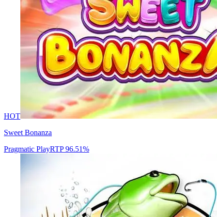
HOT
Sweet Bonanza
Pragmatic Play
RTP
96.51
%