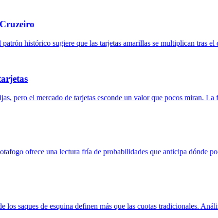
-Cruzeiro
patrón histórico sugiere que las tarjetas amarillas se multiplican tras e
tarjetas
ijas, pero el mercado de tarjetas esconde un valor que pocos miran. La fri
otafogo ofrece una lectura fría de probabilidades que anticipa dónde podr
los saques de esquina definen más que las cuotas tradicionales. Anális