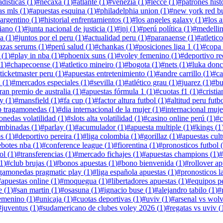
adisticas
(
1
)
#
necaxa
(
1
)
#
atlante
(
1
)
#
venezia
(
1
)
#
lecce
(
1
)
#
patrones hist
as mls
(
1
)
#
apuestas esquina
(
1
)
#
philadelphia union
(
1
)
#
new york red bu
 argentino
(
1
)
#
historial enfrentamientos
(
1
)
#
los angeles galaxy
(
1
)
#
los 
iano
(
1
)
#
junta nacional de justicia
(
1
)
#
jnj
(
1
)
#
perú política
(
1
)
#
medelli
na
(
1
)
#
juntos por el peru
(
1
)
#
actualidad peru
(
1
)
#
paranaense
(
1
)
#
atletic
azas serums
(
1
)
#
perú salud
(
1
)
#
chankas
(
1
)
#
posiciones liga 1
(
1
)
#
copa 
(
1
)
#
play in nba
(
1
)
#
phoenix suns
(
1
)
#
voley femenino
(
1
)
#
deportivo re
1
)
#
chapecoense
(
1
)
#
atletico mineiro
(
1
)
#
bogota
(
1
)
#
nets
(
1
)
#
luka donc
ticketmaster peru
(
1
)
#
apuestas entretenimiento
(
1
)
#
andre carrillo
(
1
)
#
ca
a
(
1
)
#
mercados especiales
(
1
)
#
sevilla
(
1
)
#
atlético grau
(
1
)
#
juarez
(
1
)
#
bu
ran premio de australia
(
1
)
#
apuestas fórmula 1
(
1
)
#
cuotas f1
(
1
)
#
cristia
y
(
1
)
#
mansfield
(
1
)
#
fa cup
(
1
)
#
factor altura futbol
(
1
)
#
altitud peru futb
p tragamonedas
(
1
)
#
dia internacional de la mujer
(
1
)
#
internacional muje
onedas volatilidad
(
1
)
#
slots alta volatilidad
(
1
)
#
casino online perú
(
1
)
#
ombinadas
(
1
)
#
parlay
(
1
)
#
acumulador
(
1
)
#
apuesta multiple
(
1
)
#
kings
(
1
os
(
1
)
#
deportivo pereira
(
1
)
#
liga colombia
(
1
)
#
gorillaz
(
1
)
#
apuestas cult
ebotes nba
(
1
)
#
conference league
(
1
)
#
fiorentina
(
1
)
#
pronosticos futbol
(
ol
(
1
)
#
transferencias
(
1
)
#
mercado fichajes
(
1
)
#
apuestas champions
(
1
)
#
1
)
#
club brujas
(
1
)
#
bonos apuestas
(
1
)
#
bono bienvenida
(
1
)
#
rollover ap
agamonedas pragmatic play
(
1
)
#
liga española apuestas
(
1
)
#
pronosticos la
#
apuestas online
(
1
)
#
moquegua
(
1
)
#
libertadores apuestas
(
1
)
#
equipos p
e
(
1
)
#
san martin
(
1
)
#
osasuna
(
1
)
#
ignacio buse
(
1
)
#
alejandro tabilo
(
1
)
#
emenino
(
1
)
#
unicaja
(
1
)
#
cuotas deportivas
(
1
)
#
uviv
(
1
)
#
arsenal vs wol
#
juventus
(
1
)
#
sudamericano de clubes voley 2026
(
1
)
#
regatas vs uviv
(