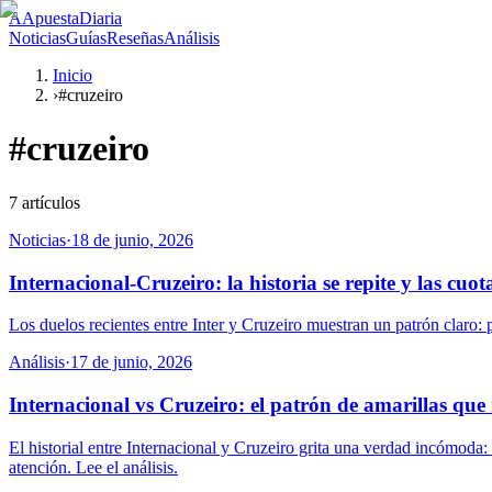
A
ApuestaDiaria
Noticias
Guías
Reseñas
Análisis
Inicio
›
#cruzeiro
#
cruzeiro
7
artículos
Noticias
·
18 de junio, 2026
Internacional-Cruzeiro: la historia se repite y las cuo
Los duelos recientes entre Inter y Cruzeiro muestran un patrón claro: 
Análisis
·
17 de junio, 2026
Internacional vs Cruzeiro: el patrón de amarillas qu
El historial entre Internacional y Cruzeiro grita una verdad incómoda: 
atención. Lee el análisis.