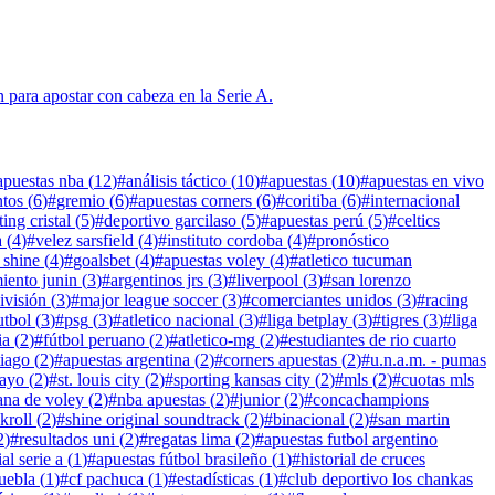
n para apostar con cabeza en la Serie A.
apuestas nba
(
12
)
#
análisis táctico
(
10
)
#
apuestas
(
10
)
#
apuestas en vivo
ntos
(
6
)
#
gremio
(
6
)
#
apuestas corners
(
6
)
#
coritiba
(
6
)
#
internacional
ting cristal
(
5
)
#
deportivo garcilaso
(
5
)
#
apuestas perú
(
5
)
#
celtics
a
(
4
)
#
velez sarsfield
(
4
)
#
instituto cordoba
(
4
)
#
pronóstico
 shine
(
4
)
#
goalsbet
(
4
)
#
apuestas voley
(
4
)
#
atletico tucuman
iento junin
(
3
)
#
argentinos jrs
(
3
)
#
liverpool
(
3
)
#
san lorenzo
ivisión
(
3
)
#
major league soccer
(
3
)
#
comerciantes unidos
(
3
)
#
racing
utbol
(
3
)
#
psg
(
3
)
#
atletico nacional
(
3
)
#
liga betplay
(
3
)
#
tigres
(
3
)
#
liga
ia
(
2
)
#
fútbol peruano
(
2
)
#
atletico-mg
(
2
)
#
estudiantes de rio cuarto
tiago
(
2
)
#
apuestas argentina
(
2
)
#
corners apuestas
(
2
)
#
u.n.a.m. - pumas
cayo
(
2
)
#
st. louis city
(
2
)
#
sporting kansas city
(
2
)
#
mls
(
2
)
#
cuotas mls
ana de voley
(
2
)
#
nba apuestas
(
2
)
#
junior
(
2
)
#
concachampions
kroll
(
2
)
#
shine original soundtrack
(
2
)
#
binacional
(
2
)
#
san martin
2
)
#
resultados uni
(
2
)
#
regatas lima
(
2
)
#
apuestas futbol argentino
ial serie a
(
1
)
#
apuestas fútbol brasileño
(
1
)
#
historial de cruces
uebla
(
1
)
#
cf pachuca
(
1
)
#
estadísticas
(
1
)
#
club deportivo los chankas