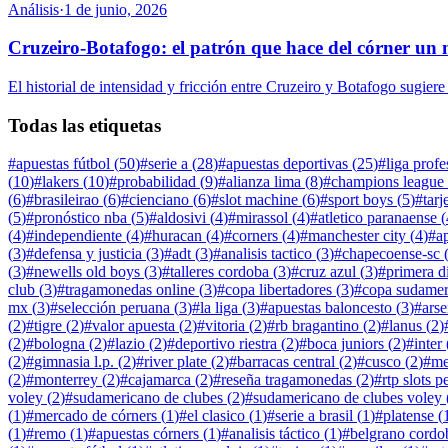
Análisis
·
1 de junio, 2026
Cruzeiro-Botafogo: el patrón que hace del córner un 
El historial de intensidad y fricción entre Cruzeiro y Botafogo sugier
Todas las etiquetas
#
apuestas fútbol
(
50
)
#
serie a
(
28
)
#
apuestas deportivas
(
25
)
#
liga profe
(
10
)
#
lakers
(
10
)
#
probabilidad
(
9
)
#
alianza lima
(
8
)
#
champions league
(
6
)
#
brasileirao
(
6
)
#
cienciano
(
6
)
#
slot machine
(
6
)
#
sport boys
(
5
)
#
tarj
(
5
)
#
pronóstico nba
(
5
)
#
aldosivi
(
4
)
#
mirassol
(
4
)
#
atletico paranaense
(
(
4
)
#
independiente
(
4
)
#
huracan
(
4
)
#
corners
(
4
)
#
manchester city
(
4
)
#
a
(
3
)
#
defensa y justicia
(
3
)
#
adt
(
3
)
#
analisis tactico
(
3
)
#
chapecoense-sc
(
3
)
#
newells old boys
(
3
)
#
talleres cordoba
(
3
)
#
cruz azul
(
3
)
#
primera d
club
(
3
)
#
tragamonedas online
(
3
)
#
copa libertadores
(
3
)
#
copa sudamer
mx
(
3
)
#
selección peruana
(
3
)
#
la liga
(
3
)
#
apuestas baloncesto
(
3
)
#
arse
(
2
)
#
tigre
(
2
)
#
valor apuesta
(
2
)
#
vitoria
(
2
)
#
rb bragantino
(
2
)
#
lanus
(
2
)
(
2
)
#
bologna
(
2
)
#
lazio
(
2
)
#
deportivo riestra
(
2
)
#
boca juniors
(
2
)
#
inter
(
2
)
#
gimnasia l.p.
(
2
)
#
river plate
(
2
)
#
barracas central
(
2
)
#
cusco
(
2
)
#
me
(
2
)
#
monterrey
(
2
)
#
cajamarca
(
2
)
#
reseña tragamonedas
(
2
)
#
rtp slots p
voley
(
2
)
#
sudamericano de clubes
(
2
)
#
sudamericano de clubes voley
(
1
)
#
mercado de córners
(
1
)
#
el clasico
(
1
)
#
serie a brasil
(
1
)
#
platense
(
(
1
)
#
remo
(
1
)
#
apuestas córners
(
1
)
#
analisis táctico
(
1
)
#
belgrano cordo