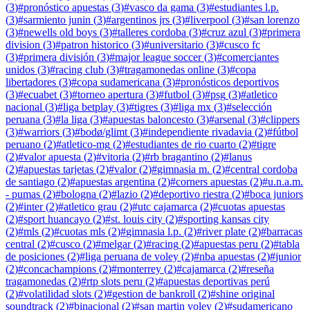
(
3
)
#
pronóstico apuestas
(
3
)
#
vasco da gama
(
3
)
#
estudiantes l.p.
(
3
)
#
sarmiento junin
(
3
)
#
argentinos jrs
(
3
)
#
liverpool
(
3
)
#
san lorenzo
(
3
)
#
newells old boys
(
3
)
#
talleres cordoba
(
3
)
#
cruz azul
(
3
)
#
primera
division
(
3
)
#
patron historico
(
3
)
#
universitario
(
3
)
#
cusco fc
(
3
)
#
primera división
(
3
)
#
major league soccer
(
3
)
#
comerciantes
unidos
(
3
)
#
racing club
(
3
)
#
tragamonedas online
(
3
)
#
copa
libertadores
(
3
)
#
copa sudamericana
(
3
)
#
pronósticos deportivos
(
3
)
#
ecuabet
(
3
)
#
torneo apertura
(
3
)
#
futbol
(
3
)
#
psg
(
3
)
#
atletico
nacional
(
3
)
#
liga betplay
(
3
)
#
tigres
(
3
)
#
liga mx
(
3
)
#
selección
peruana
(
3
)
#
la liga
(
3
)
#
apuestas baloncesto
(
3
)
#
arsenal
(
3
)
#
clippers
(
3
)
#
warriors
(
3
)
#
bodø/glimt
(
3
)
#
independiente rivadavia
(
2
)
#
fútbol
peruano
(
2
)
#
atletico-mg
(
2
)
#
estudiantes de rio cuarto
(
2
)
#
tigre
(
2
)
#
valor apuesta
(
2
)
#
vitoria
(
2
)
#
rb bragantino
(
2
)
#
lanus
(
2
)
#
apuestas tarjetas
(
2
)
#
valor
(
2
)
#
gimnasia m.
(
2
)
#
central cordoba
de santiago
(
2
)
#
apuestas argentina
(
2
)
#
corners apuestas
(
2
)
#
u.n.a.m.
- pumas
(
2
)
#
bologna
(
2
)
#
lazio
(
2
)
#
deportivo riestra
(
2
)
#
boca juniors
(
2
)
#
inter
(
2
)
#
atletico grau
(
2
)
#
utc cajamarca
(
2
)
#
cuotas apuestas
(
2
)
#
sport huancayo
(
2
)
#
st. louis city
(
2
)
#
sporting kansas city
(
2
)
#
mls
(
2
)
#
cuotas mls
(
2
)
#
gimnasia l.p.
(
2
)
#
river plate
(
2
)
#
barracas
central
(
2
)
#
cusco
(
2
)
#
melgar
(
2
)
#
racing
(
2
)
#
apuestas peru
(
2
)
#
tabla
de posiciones
(
2
)
#
liga peruana de voley
(
2
)
#
nba apuestas
(
2
)
#
junior
(
2
)
#
concachampions
(
2
)
#
monterrey
(
2
)
#
cajamarca
(
2
)
#
reseña
tragamonedas
(
2
)
#
rtp slots peru
(
2
)
#
apuestas deportivas perú
(
2
)
#
volatilidad slots
(
2
)
#
gestion de bankroll
(
2
)
#
shine original
soundtrack
(
2
)
#
binacional
(
2
)
#
san martin voley
(
2
)
#
sudamericano