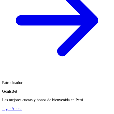
Patrocinador
GoalsBet
Las mejores cuotas y bonos de bienvenida en Perú.
Jugar Ahora