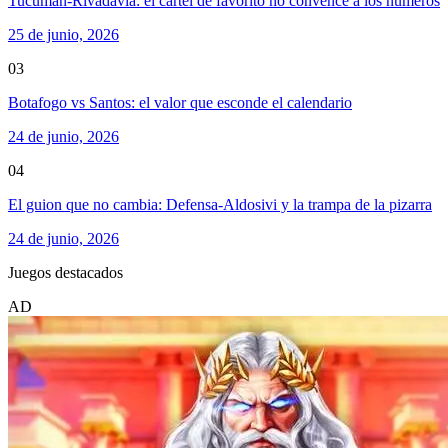
Tucumán-Rivadavia: el cartel de favorito no convence a los números
25 de junio, 2026
03
Botafogo vs Santos: el valor que esconde el calendario
24 de junio, 2026
04
El guion que no cambia: Defensa-Aldosivi y la trampa de la pizarra
24 de junio, 2026
Juegos destacados
AD