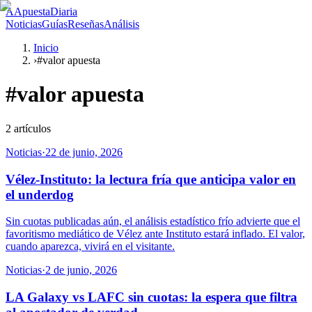
A
ApuestaDiaria
Noticias
Guías
Reseñas
Análisis
Inicio
›
#valor apuesta
#
valor apuesta
2
artículos
Noticias
·
22 de junio, 2026
Vélez-Instituto: la lectura fría que anticipa valor en
el underdog
Sin cuotas publicadas aún, el análisis estadístico frío advierte que el
favoritismo mediático de Vélez ante Instituto estará inflado. El valor,
cuando aparezca, vivirá en el visitante.
Noticias
·
2 de junio, 2026
LA Galaxy vs LAFC sin cuotas: la espera que filtra