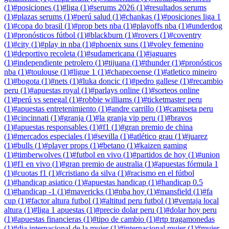
(
1
)
#
posiciones
(
1
)
#
liga
(
1
)
#
serums 2026
(
1
)
#
resultados serums
(
1
)
#
plazas serums
(
1
)
#
perú salud
(
1
)
#
chankas
(
1
)
#
posiciones liga 1
(
1
)
#
copa do brasil
(
1
)
#
prop bets nba
(
1
)
#
playoffs nba
(
1
)
#
underdog
(
1
)
#
pronósticos fútbol
(
1
)
#
blackburn
(
1
)
#
rovers
(
1
)
#
coventry
(
1
)
#
city
(
1
)
#
play in nba
(
1
)
#
phoenix suns
(
1
)
#
voley femenino
(
1
)
#
deportivo recoleta
(
1
)
#
sudamericana
(
1
)
#
jaguares
(
1
)
#
independiente petrolero
(
1
)
#
tijuana
(
1
)
#
thunder
(
1
)
#
pronósticos
nba
(
1
)
#
toulouse
(
1
)
#
ligue 1
(
1
)
#
chapecoense
(
1
)
#
atletico mineiro
(
1
)
#
bogota
(
1
)
#
nets
(
1
)
#
luka doncic
(
1
)
#
pedro gallese
(
1
)
#
recambio
peru
(
1
)
#
apuestas royal
(
1
)
#
parlays online
(
1
)
#
sorteos online
(
1
)
#
perú vs senegal
(
1
)
#
robbie williams
(
1
)
#
ticketmaster peru
(
1
)
#
apuestas entretenimiento
(
1
)
#
andre carrillo
(
1
)
#
camiseta peru
(
1
)
#
cincinnati
(
1
)
#
granja
(
1
)
#
la granja vip peru
(
1
)
#
bravos
(
1
)
#
apuestas responsables
(
1
)
#
f1
(
1
)
#
gran premio de china
(
1
)
#
mercados especiales
(
1
)
#
sevilla
(
1
)
#
atlético grau
(
1
)
#
juarez
(
1
)
#
bulls
(
1
)
#
player props
(
1
)
#
betano
(
1
)
#
kaizen gaming
(
1
)
#
timberwolves
(
1
)
#
futbol en vivo
(
1
)
#
partidos de hoy
(
1
)
#
union
(
1
)
#
f1 en vivo
(
1
)
#
gran premio de australia
(
1
)
#
apuestas fórmula 1
(
1
)
#
cuotas f1
(
1
)
#
cristiano da silva
(
1
)
#
racismo en el fútbol
(
1
)
#
handicap asiatico
(
1
)
#
apuestas handicap
(
1
)
#
handicap 0.5
(
1
)
#
handicap -1
(
1
)
#
mavericks
(
1
)
#
nba hoy
(
1
)
#
mansfield
(
1
)
#
fa
cup
(
1
)
#
factor altura futbol
(
1
)
#
altitud peru futbol
(
1
)
#
ventaja local
altura
(
1
)
#
liga 1 apuestas
(
1
)
#
precio dolar peru
(
1
)
#
dolar hoy peru
(
1
)
#
apuestas financieras
(
1
)
#
tipo de cambio
(
1
)
#
rtp tragamonedas
(
1
)
#
dia internacional de la mujer
(
1
)
#
internacional mujer
(
1
)
#
mujer