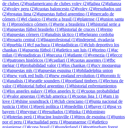
de clubes
(
2
)
#
sudamericano de clubes voley
(
2
)
#
laliga
(
2
)
#
alianza
(
2
)
#
voley peru
(
2
)
#
cuotas baloncesto
(
2
)
#
voley
(
2
)
#
resultados uni
(
2
)
#
regatas lima
(
2
)
#
apuestas futbol argentino
(
1
)
#
mercado de
córners
(
1
)
#
el clasico
(
1
)
#
serie a brasil
(
1
)
#
platense
(
1
)
#
union santa
fe
(
1
)
#
pronóstico córners
(
1
)
#
serie a brasileira
(
1
)
#
historial serie a
(
1
)
#
apuestas fútbol brasileño
(
1
)
#
historial de cruces
(
1
)
#
remo
(
1
)
#
apuestas córners
(
1
)
#
analisis táctico
(
1
)
#
belgrano cordoba
(
1
)
#
rosario central
(
1
)
#
ligaprofesional
(
1
)
#
independ. rivadavia
(
1
)
#
puebla
(
1
)
#
cf pachuca
(
1
)
#
estadísticas
(
1
)
#
club deportivo los
chankas
(
1
)
#
apuesta fútbol
(
1
)
#
atletico san luis
(
1
)
#
torino
(
1
)
#
ac
milan
(
1
)
#
estadisticas
(
1
)
#
necaxa
(
1
)
#
atlante
(
1
)
#
venezia
(
1
)
#
lecce
(
1
)
#
patrones históricos
(
1
)
#
cagliari
(
1
)
#
cuotas ausentes
(
1
)
#
fbc
melgar
(
1
)
#
probabilidad valor
(
1
)
#
los chankas
(
1
)
#
ucv moquegua
(
1
)
#
apuestas mls
(
1
)
#
apuestas esquina
(
1
)
#
philadelphia union
(
1
)
#
new york red bulls
(
1
)
#
new england revolution
(
1
)
#
toronto fc
(
1
)
#
analisis
(
1
)
#
seattle sounders
(
1
)
#
portland timbers
(
1
)
#
lectura de
valor
(
1
)
#
historial futbol argentino
(
1
)
#
historial enfrentamientos
(
1
)
#
los angeles galaxy
(
1
)
#
los angeles fc
(
1
)
#
cuotas probabilidad
(
1
)
#
valor apuestas
(
1
)
#
club america
(
1
)
#
cuotas liga 1
(
1
)
#
am i in
love
(
1
)
#
shine soundtrack
(
1
)
#
club cienciano
(
1
)
#
junta nacional de
justicia
(
1
)
#
jnj
(
1
)
#
perú política
(
1
)
#
medellin
(
1
)
#
bayer
(
1
)
#
psg vs
bayern
(
1
)
#
neymar
(
1
)
#
resultados
(
1
)
#
tinka
(
1
)
#
domingo
(
1
)
#
loterías perú
(
1
)
#
racing louisville
(
1
)
#
tiros de esquina
(
1
)
#
juntos
por el peru
(
1
)
#
actualidad peru
(
1
)
#
paranaense
(
1
)
#
atletico
goianiense
(
1
)
#
copa brasil
(
1
)
#
sunderland
(
1
)
#
nottingham forest