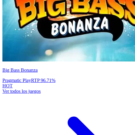
Big Bass Bonanza
Pragmatic Play
RTP
96.71
%
HOT
Ver todos los juegos