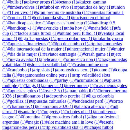
(
1
)
#
bulls
(
1
)
#
player props
(
1
)
#
betano
(
1
)
#
kaizen gaming
(
1
)
#
timberwolves
(
1
)
#
futbol en vivo
(
1
)
#
partidos de hoy
(
1
)
#
union
(
1
)
#
f1 en vivo
(
1
)
#
gran premio de australia
(
1
)
#
apuestas fórmula 1
(
1
)
#
cuotas f1
(
1
)
#
cristiano da silva
(
1
)
#
racismo en el fútbol
(
1
)
#
handicap asiatico
(
1
)
#
apuestas handicap
(
1
)
#
handicap 0.5
(
1
)
#
handicap -1
(
1
)
#
mavericks
(
1
)
#
nba hoy
(
1
)
#
mansfield
(
1
)
#
fa
cup
(
1
)
#
factor altura futbol
(
1
)
#
altitud peru futbol
(
1
)
#
ventaja local
altura
(
1
)
#
liga 1 apuestas
(
1
)
#
precio dolar peru
(
1
)
#
dolar hoy peru
(
1
)
#
apuestas financieras
(
1
)
#
tipo de cambio
(
1
)
#
rtp tragamonedas
(
1
)
#
dia internacional de la mujer
(
1
)
#
internacional mujer
(
1
)
#
mujer
(
1
)
#
dia de la mujer
(
1
)
#
aviator estrategia
(
1
)
#
crash game
(
1
)
#
jetx
(
1
)
#
juego aviator
(
1
)
#
pelicans
(
1
)
#
pronostico nba
(
1
)
#
tragamonedas
volatilidad
(
1
)
#
slots alta volatilidad
(
1
)
#
casino online perú
(
1
)
#
carabobo
(
1
)
#
rtp slots
(
1
)
#
pronosticos peru
(
1
)
#
como
(
1
)
#
coppa
italia
(
1
)
#
tragamonedas online peru
(
1
)
#
rtp volatilidad slots
(
1
)
#
apuestas combinadas
(
1
)
#
parlay
(
1
)
#
acumulador
(
1
)
#
apuesta
multiple
(
1
)
#
kings
(
1
)
#
america
(
1
)
#
over under
(
1
)
#
mas menos goles
(
1
)
#
apuestas goles
(
1
)
#
over 2.5
(
1
)
#
juan pablo ii
(
1
)
#
torneo apertura
2026
(
1
)
#
millonarios
(
1
)
#
deportivo pereira
(
1
)
#
liga colombia
(
1
)
#
gorillaz
(
1
)
#
apuestas culturales
(
1
)
#
tendencias perú
(
1
)
#
sorteo
(
1
)
#
champions
(
1
)
#
champions 2026
(
1
)
#
alianza atlético
(
1
)
#
adt
tarma
(
1
)
#
santa fe
(
1
)
#
nuggets
(
1
)
#
rebotes nba
(
1
)
#
conference
league
(
1
)
#
fiorentina
(
1
)
#
pronosticos futbol
(
1
)
#
liga profesional
argentina
(
1
)
#
magic
(
1
)
#
slot machine am i in love
(
1
)
#
reseña
tragamonedas peru
(
1
)
#
rtp volatilidad slot
(
1
)
#
fichajes futbol