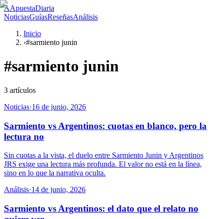
A
ApuestaDiaria
Noticias
Guías
Reseñas
Análisis
Inicio
›
#sarmiento junin
#
sarmiento junin
3
artículos
Noticias
·
16 de junio, 2026
Sarmiento vs Argentinos: cuotas en blanco, pero la
lectura no
Sin cuotas a la vista, el duelo entre Sarmiento Junin y Argentinos
JRS exige una lectura más profunda. El valor no está en la línea,
sino en lo que la narrativa oculta.
Análisis
·
14 de junio, 2026
Sarmiento vs Argentinos: el dato que el relato no