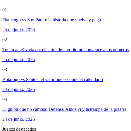
01
Flamengo vs Sao Paulo: la historia que vuelve y paga
25 de junio, 2026
02
Tucumán-Rivadavia: el cartel de favorito no convence a los números
25 de junio, 2026
03
Botafogo vs Santos: el valor que esconde el calendario
24 de junio, 2026
04
El guion que no cambia: Defensa-Aldosivi y la trampa de la pizarra
24 de junio, 2026
Juegos destacados