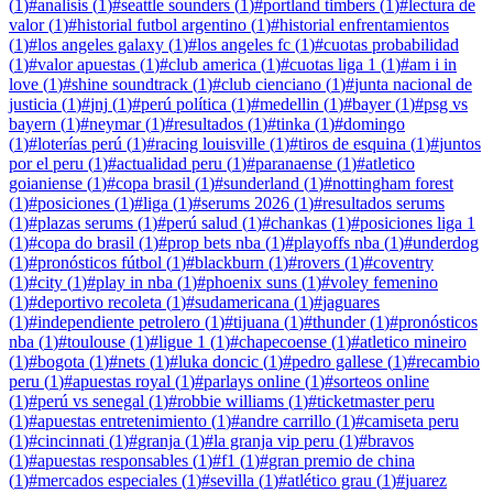
(
1
)
#
analisis
(
1
)
#
seattle sounders
(
1
)
#
portland timbers
(
1
)
#
lectura de
valor
(
1
)
#
historial futbol argentino
(
1
)
#
historial enfrentamientos
(
1
)
#
los angeles galaxy
(
1
)
#
los angeles fc
(
1
)
#
cuotas probabilidad
(
1
)
#
valor apuestas
(
1
)
#
club america
(
1
)
#
cuotas liga 1
(
1
)
#
am i in
love
(
1
)
#
shine soundtrack
(
1
)
#
club cienciano
(
1
)
#
junta nacional de
justicia
(
1
)
#
jnj
(
1
)
#
perú política
(
1
)
#
medellin
(
1
)
#
bayer
(
1
)
#
psg vs
bayern
(
1
)
#
neymar
(
1
)
#
resultados
(
1
)
#
tinka
(
1
)
#
domingo
(
1
)
#
loterías perú
(
1
)
#
racing louisville
(
1
)
#
tiros de esquina
(
1
)
#
juntos
por el peru
(
1
)
#
actualidad peru
(
1
)
#
paranaense
(
1
)
#
atletico
goianiense
(
1
)
#
copa brasil
(
1
)
#
sunderland
(
1
)
#
nottingham forest
(
1
)
#
posiciones
(
1
)
#
liga
(
1
)
#
serums 2026
(
1
)
#
resultados serums
(
1
)
#
plazas serums
(
1
)
#
perú salud
(
1
)
#
chankas
(
1
)
#
posiciones liga 1
(
1
)
#
copa do brasil
(
1
)
#
prop bets nba
(
1
)
#
playoffs nba
(
1
)
#
underdog
(
1
)
#
pronósticos fútbol
(
1
)
#
blackburn
(
1
)
#
rovers
(
1
)
#
coventry
(
1
)
#
city
(
1
)
#
play in nba
(
1
)
#
phoenix suns
(
1
)
#
voley femenino
(
1
)
#
deportivo recoleta
(
1
)
#
sudamericana
(
1
)
#
jaguares
(
1
)
#
independiente petrolero
(
1
)
#
tijuana
(
1
)
#
thunder
(
1
)
#
pronósticos
nba
(
1
)
#
toulouse
(
1
)
#
ligue 1
(
1
)
#
chapecoense
(
1
)
#
atletico mineiro
(
1
)
#
bogota
(
1
)
#
nets
(
1
)
#
luka doncic
(
1
)
#
pedro gallese
(
1
)
#
recambio
peru
(
1
)
#
apuestas royal
(
1
)
#
parlays online
(
1
)
#
sorteos online
(
1
)
#
perú vs senegal
(
1
)
#
robbie williams
(
1
)
#
ticketmaster peru
(
1
)
#
apuestas entretenimiento
(
1
)
#
andre carrillo
(
1
)
#
camiseta peru
(
1
)
#
cincinnati
(
1
)
#
granja
(
1
)
#
la granja vip peru
(
1
)
#
bravos
(
1
)
#
apuestas responsables
(
1
)
#
f1
(
1
)
#
gran premio de china
(
1
)
#
mercados especiales
(
1
)
#
sevilla
(
1
)
#
atlético grau
(
1
)
#
juarez