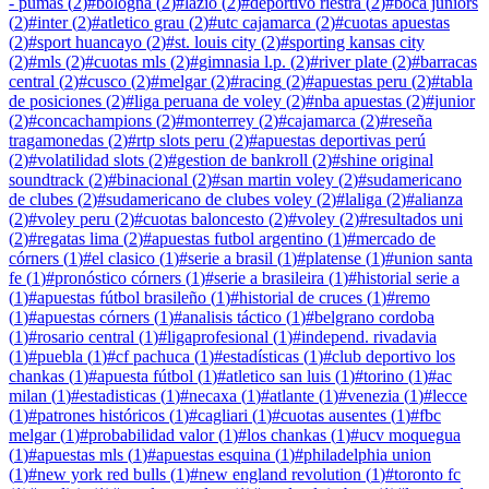
- pumas
(
2
)
#
bologna
(
2
)
#
lazio
(
2
)
#
deportivo riestra
(
2
)
#
boca juniors
(
2
)
#
inter
(
2
)
#
atletico grau
(
2
)
#
utc cajamarca
(
2
)
#
cuotas apuestas
(
2
)
#
sport huancayo
(
2
)
#
st. louis city
(
2
)
#
sporting kansas city
(
2
)
#
mls
(
2
)
#
cuotas mls
(
2
)
#
gimnasia l.p.
(
2
)
#
river plate
(
2
)
#
barracas
central
(
2
)
#
cusco
(
2
)
#
melgar
(
2
)
#
racing
(
2
)
#
apuestas peru
(
2
)
#
tabla
de posiciones
(
2
)
#
liga peruana de voley
(
2
)
#
nba apuestas
(
2
)
#
junior
(
2
)
#
concachampions
(
2
)
#
monterrey
(
2
)
#
cajamarca
(
2
)
#
reseña
tragamonedas
(
2
)
#
rtp slots peru
(
2
)
#
apuestas deportivas perú
(
2
)
#
volatilidad slots
(
2
)
#
gestion de bankroll
(
2
)
#
shine original
soundtrack
(
2
)
#
binacional
(
2
)
#
san martin voley
(
2
)
#
sudamericano
de clubes
(
2
)
#
sudamericano de clubes voley
(
2
)
#
laliga
(
2
)
#
alianza
(
2
)
#
voley peru
(
2
)
#
cuotas baloncesto
(
2
)
#
voley
(
2
)
#
resultados uni
(
2
)
#
regatas lima
(
2
)
#
apuestas futbol argentino
(
1
)
#
mercado de
córners
(
1
)
#
el clasico
(
1
)
#
serie a brasil
(
1
)
#
platense
(
1
)
#
union santa
fe
(
1
)
#
pronóstico córners
(
1
)
#
serie a brasileira
(
1
)
#
historial serie a
(
1
)
#
apuestas fútbol brasileño
(
1
)
#
historial de cruces
(
1
)
#
remo
(
1
)
#
apuestas córners
(
1
)
#
analisis táctico
(
1
)
#
belgrano cordoba
(
1
)
#
rosario central
(
1
)
#
ligaprofesional
(
1
)
#
independ. rivadavia
(
1
)
#
puebla
(
1
)
#
cf pachuca
(
1
)
#
estadísticas
(
1
)
#
club deportivo los
chankas
(
1
)
#
apuesta fútbol
(
1
)
#
atletico san luis
(
1
)
#
torino
(
1
)
#
ac
milan
(
1
)
#
estadisticas
(
1
)
#
necaxa
(
1
)
#
atlante
(
1
)
#
venezia
(
1
)
#
lecce
(
1
)
#
patrones históricos
(
1
)
#
cagliari
(
1
)
#
cuotas ausentes
(
1
)
#
fbc
melgar
(
1
)
#
probabilidad valor
(
1
)
#
los chankas
(
1
)
#
ucv moquegua
(
1
)
#
apuestas mls
(
1
)
#
apuestas esquina
(
1
)
#
philadelphia union
(
1
)
#
new york red bulls
(
1
)
#
new england revolution
(
1
)
#
toronto fc