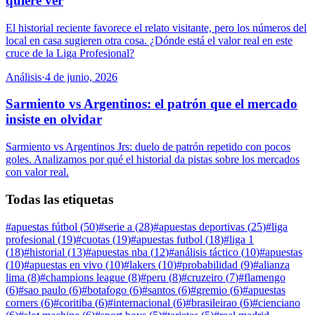
quiere ver
El historial reciente favorece el relato visitante, pero los números del
local en casa sugieren otra cosa. ¿Dónde está el valor real en este
cruce de la Liga Profesional?
Análisis
·
4 de junio, 2026
Sarmiento vs Argentinos: el patrón que el mercado
insiste en olvidar
Sarmiento vs Argentinos Jrs: duelo de patrón repetido con pocos
goles. Analizamos por qué el historial da pistas sobre los mercados
con valor real.
Todas las etiquetas
#
apuestas fútbol
(
50
)
#
serie a
(
28
)
#
apuestas deportivas
(
25
)
#
liga
profesional
(
19
)
#
cuotas
(
19
)
#
apuestas futbol
(
18
)
#
liga 1
(
18
)
#
historial
(
13
)
#
apuestas nba
(
12
)
#
análisis táctico
(
10
)
#
apuestas
(
10
)
#
apuestas en vivo
(
10
)
#
lakers
(
10
)
#
probabilidad
(
9
)
#
alianza
lima
(
8
)
#
champions league
(
8
)
#
peru
(
8
)
#
cruzeiro
(
7
)
#
flamengo
(
6
)
#
sao paulo
(
6
)
#
botafogo
(
6
)
#
santos
(
6
)
#
gremio
(
6
)
#
apuestas
corners
(
6
)
#
coritiba
(
6
)
#
internacional
(
6
)
#
brasileirao
(
6
)
#
cienciano