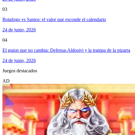
03
Botafogo vs Santos: el valor que esconde el calendario
24 de junio, 2026
04
El guion que no cambia: Defensa-Aldosivi y la trampa de la pizarra
24 de junio, 2026
Juegos destacados
AD