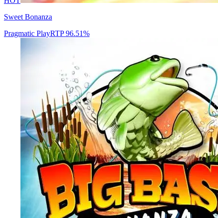
HOT
Sweet Bonanza
Pragmatic Play
RTP
96.51
%