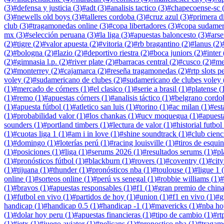
(
3
)
#
defensa y justicia
(
3
)
#
adt
(
3
)
#
analisis tactico
(
3
)
#
chapecoense-sc
(
3
)
#
newells old boys
(
3
)
#
talleres cordoba
(
3
)
#
cruz azul
(
3
)
#
primera d
club
(
3
)
#
tragamonedas online
(
3
)
#
copa libertadores
(
3
)
#
copa sudamer
mx
(
3
)
#
selección peruana
(
3
)
#
la liga
(
3
)
#
apuestas baloncesto
(
3
)
#
arse
(
2
)
#
tigre
(
2
)
#
valor apuesta
(
2
)
#
vitoria
(
2
)
#
rb bragantino
(
2
)
#
lanus
(
2
)
(
2
)
#
bologna
(
2
)
#
lazio
(
2
)
#
deportivo riestra
(
2
)
#
boca juniors
(
2
)
#
inter
(
2
)
#
gimnasia l.p.
(
2
)
#
river plate
(
2
)
#
barracas central
(
2
)
#
cusco
(
2
)
#
me
(
2
)
#
monterrey
(
2
)
#
cajamarca
(
2
)
#
reseña tragamonedas
(
2
)
#
rtp slots p
voley
(
2
)
#
sudamericano de clubes
(
2
)
#
sudamericano de clubes voley
(
1
)
#
mercado de córners
(
1
)
#
el clasico
(
1
)
#
serie a brasil
(
1
)
#
platense
(
(
1
)
#
remo
(
1
)
#
apuestas córners
(
1
)
#
analisis táctico
(
1
)
#
belgrano cordo
(
1
)
#
apuesta fútbol
(
1
)
#
atletico san luis
(
1
)
#
torino
(
1
)
#
ac milan
(
1
)
#
est
(
1
)
#
probabilidad valor
(
1
)
#
los chankas
(
1
)
#
ucv moquegua
(
1
)
#
apuest
sounders
(
1
)
#
portland timbers
(
1
)
#
lectura de valor
(
1
)
#
historial futbol
(
1
)
#
cuotas liga 1
(
1
)
#
am i in love
(
1
)
#
shine soundtrack
(
1
)
#
club cienc
(
1
)
#
domingo
(
1
)
#
loterías perú
(
1
)
#
racing louisville
(
1
)
#
tiros de esqui
(
1
)
#
posiciones
(
1
)
#
liga
(
1
)
#
serums 2026
(
1
)
#
resultados serums
(
1
)
#
pl
(
1
)
#
pronósticos fútbol
(
1
)
#
blackburn
(
1
)
#
rovers
(
1
)
#
coventry
(
1
)
#
city
(
1
)
#
tijuana
(
1
)
#
thunder
(
1
)
#
pronósticos nba
(
1
)
#
toulouse
(
1
)
#
ligue 1
(
online
(
1
)
#
sorteos online
(
1
)
#
perú vs senegal
(
1
)
#
robbie williams
(
1
)
#
(
1
)
#
bravos
(
1
)
#
apuestas responsables
(
1
)
#
f1
(
1
)
#
gran premio de chin
(
1
)
#
futbol en vivo
(
1
)
#
partidos de hoy
(
1
)
#
union
(
1
)
#
f1 en vivo
(
1
)
#
g
handicap
(
1
)
#
handicap 0.5
(
1
)
#
handicap -1
(
1
)
#
mavericks
(
1
)
#
nba ho
(
1
)
#
dolar hoy peru
(
1
)
#
apuestas financieras
(
1
)
#
tipo de cambio
(
1
)
#
rt
(
1
)
#
jetx
(
1
)
#
juego aviator
(
1
)
#
pelicans
(
1
)
#
pronostico nba
(
1
)
#
tragam