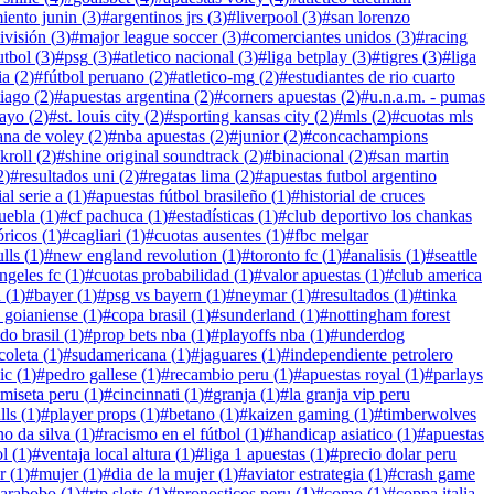
iento junin
(
3
)
#
argentinos jrs
(
3
)
#
liverpool
(
3
)
#
san lorenzo
ivisión
(
3
)
#
major league soccer
(
3
)
#
comerciantes unidos
(
3
)
#
racing
utbol
(
3
)
#
psg
(
3
)
#
atletico nacional
(
3
)
#
liga betplay
(
3
)
#
tigres
(
3
)
#
liga
ia
(
2
)
#
fútbol peruano
(
2
)
#
atletico-mg
(
2
)
#
estudiantes de rio cuarto
tiago
(
2
)
#
apuestas argentina
(
2
)
#
corners apuestas
(
2
)
#
u.n.a.m. - pumas
cayo
(
2
)
#
st. louis city
(
2
)
#
sporting kansas city
(
2
)
#
mls
(
2
)
#
cuotas mls
ana de voley
(
2
)
#
nba apuestas
(
2
)
#
junior
(
2
)
#
concachampions
kroll
(
2
)
#
shine original soundtrack
(
2
)
#
binacional
(
2
)
#
san martin
2
)
#
resultados uni
(
2
)
#
regatas lima
(
2
)
#
apuestas futbol argentino
ial serie a
(
1
)
#
apuestas fútbol brasileño
(
1
)
#
historial de cruces
uebla
(
1
)
#
cf pachuca
(
1
)
#
estadísticas
(
1
)
#
club deportivo los chankas
óricos
(
1
)
#
cagliari
(
1
)
#
cuotas ausentes
(
1
)
#
fbc melgar
lls
(
1
)
#
new england revolution
(
1
)
#
toronto fc
(
1
)
#
analisis
(
1
)
#
seattle
angeles fc
(
1
)
#
cuotas probabilidad
(
1
)
#
valor apuestas
(
1
)
#
club america
n
(
1
)
#
bayer
(
1
)
#
psg vs bayern
(
1
)
#
neymar
(
1
)
#
resultados
(
1
)
#
tinka
o goianiense
(
1
)
#
copa brasil
(
1
)
#
sunderland
(
1
)
#
nottingham forest
do brasil
(
1
)
#
prop bets nba
(
1
)
#
playoffs nba
(
1
)
#
underdog
coleta
(
1
)
#
sudamericana
(
1
)
#
jaguares
(
1
)
#
independiente petrolero
ic
(
1
)
#
pedro gallese
(
1
)
#
recambio peru
(
1
)
#
apuestas royal
(
1
)
#
parlays
miseta peru
(
1
)
#
cincinnati
(
1
)
#
granja
(
1
)
#
la granja vip peru
lls
(
1
)
#
player props
(
1
)
#
betano
(
1
)
#
kaizen gaming
(
1
)
#
timberwolves
no da silva
(
1
)
#
racismo en el fútbol
(
1
)
#
handicap asiatico
(
1
)
#
apuestas
ol
(
1
)
#
ventaja local altura
(
1
)
#
liga 1 apuestas
(
1
)
#
precio dolar peru
r
(
1
)
#
mujer
(
1
)
#
dia de la mujer
(
1
)
#
aviator estrategia
(
1
)
#
crash game
carabobo
(
1
)
#
rtp slots
(
1
)
#
pronosticos peru
(
1
)
#
como
(
1
)
#
coppa italia