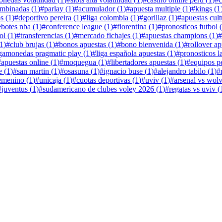
ombinadas
(
1
)
#
parlay
(
1
)
#
acumulador
(
1
)
#
apuesta multiple
(
1
)
#
kings
(
1
os
(
1
)
#
deportivo pereira
(
1
)
#
liga colombia
(
1
)
#
gorillaz
(
1
)
#
apuestas cult
ebotes nba
(
1
)
#
conference league
(
1
)
#
fiorentina
(
1
)
#
pronosticos futbol
(
ol
(
1
)
#
transferencias
(
1
)
#
mercado fichajes
(
1
)
#
apuestas champions
(
1
)
#
1
)
#
club brujas
(
1
)
#
bonos apuestas
(
1
)
#
bono bienvenida
(
1
)
#
rollover ap
agamonedas pragmatic play
(
1
)
#
liga española apuestas
(
1
)
#
pronosticos la
#
apuestas online
(
1
)
#
moquegua
(
1
)
#
libertadores apuestas
(
1
)
#
equipos p
e
(
1
)
#
san martin
(
1
)
#
osasuna
(
1
)
#
ignacio buse
(
1
)
#
alejandro tabilo
(
1
)
#
emenino
(
1
)
#
unicaja
(
1
)
#
cuotas deportivas
(
1
)
#
uviv
(
1
)
#
arsenal vs wol
#
juventus
(
1
)
#
sudamericano de clubes voley 2026
(
1
)
#
regatas vs uviv
(