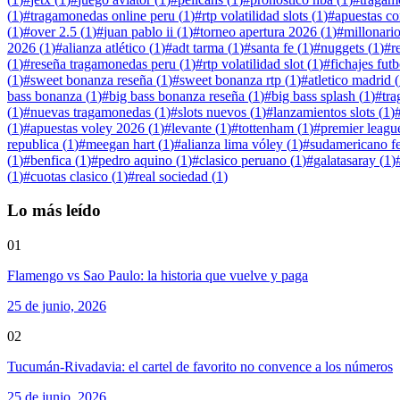
(
1
)
#
tragamonedas online peru
(
1
)
#
rtp volatilidad slots
(
1
)
#
apuestas c
(
1
)
#
over 2.5
(
1
)
#
juan pablo ii
(
1
)
#
torneo apertura 2026
(
1
)
#
millonari
2026
(
1
)
#
alianza atlético
(
1
)
#
adt tarma
(
1
)
#
santa fe
(
1
)
#
nuggets
(
1
)
#
r
(
1
)
#
reseña tragamonedas peru
(
1
)
#
rtp volatilidad slot
(
1
)
#
fichajes futb
(
1
)
#
sweet bonanza reseña
(
1
)
#
sweet bonanza rtp
(
1
)
#
atletico madrid
(
bass bonanza
(
1
)
#
big bass bonanza reseña
(
1
)
#
big bass splash
(
1
)
#
tr
(
1
)
#
nuevas tragamonedas
(
1
)
#
slots nuevos
(
1
)
#
lanzamientos slots
(
1
)
(
1
)
#
apuestas voley 2026
(
1
)
#
levante
(
1
)
#
tottenham
(
1
)
#
premier leagu
republica
(
1
)
#
meegan hart
(
1
)
#
alianza lima vóley
(
1
)
#
sudamericano f
(
1
)
#
benfica
(
1
)
#
pedro aquino
(
1
)
#
clasico peruano
(
1
)
#
galatasaray
(
1
)
(
1
)
#
cuotas clasico
(
1
)
#
real sociedad
(
1
)
Lo más leído
01
Flamengo vs Sao Paulo: la historia que vuelve y paga
25 de junio, 2026
02
Tucumán-Rivadavia: el cartel de favorito no convence a los números
25 de junio, 2026