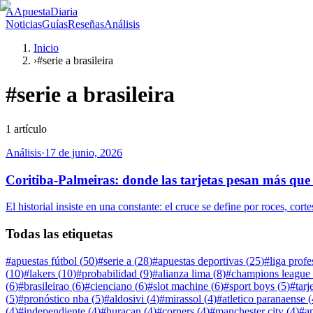
A
ApuestaDiaria
Noticias
Guías
Reseñas
Análisis
Inicio
›
#serie a brasileira
#
serie a brasileira
1
artículo
Análisis
·
17 de junio, 2026
Coritiba-Palmeiras: donde las tarjetas pesan más que
El historial insiste en una constante: el cruce se define por roces, cor
Todas las etiquetas
#
apuestas fútbol
(
50
)
#
serie a
(
28
)
#
apuestas deportivas
(
25
)
#
liga profe
(
10
)
#
lakers
(
10
)
#
probabilidad
(
9
)
#
alianza lima
(
8
)
#
champions league
(
6
)
#
brasileirao
(
6
)
#
cienciano
(
6
)
#
slot machine
(
6
)
#
sport boys
(
5
)
#
tarj
(
5
)
#
pronóstico nba
(
5
)
#
aldosivi
(
4
)
#
mirassol
(
4
)
#
atletico paranaense
(
(
4
)
#
independiente
(
4
)
#
huracan
(
4
)
#
corners
(
4
)
#
manchester city
(
4
)
#
a