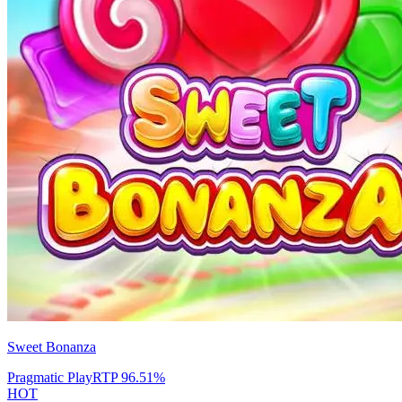
Sweet Bonanza
Pragmatic Play
RTP
96.51
%
HOT