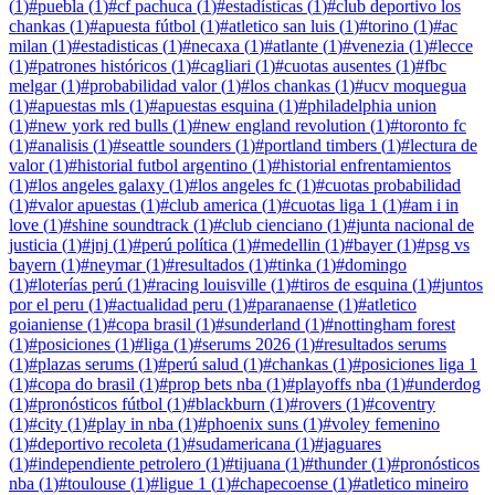
(
1
)
#
puebla
(
1
)
#
cf pachuca
(
1
)
#
estadísticas
(
1
)
#
club deportivo los
chankas
(
1
)
#
apuesta fútbol
(
1
)
#
atletico san luis
(
1
)
#
torino
(
1
)
#
ac
milan
(
1
)
#
estadisticas
(
1
)
#
necaxa
(
1
)
#
atlante
(
1
)
#
venezia
(
1
)
#
lecce
(
1
)
#
patrones históricos
(
1
)
#
cagliari
(
1
)
#
cuotas ausentes
(
1
)
#
fbc
melgar
(
1
)
#
probabilidad valor
(
1
)
#
los chankas
(
1
)
#
ucv moquegua
(
1
)
#
apuestas mls
(
1
)
#
apuestas esquina
(
1
)
#
philadelphia union
(
1
)
#
new york red bulls
(
1
)
#
new england revolution
(
1
)
#
toronto fc
(
1
)
#
analisis
(
1
)
#
seattle sounders
(
1
)
#
portland timbers
(
1
)
#
lectura de
valor
(
1
)
#
historial futbol argentino
(
1
)
#
historial enfrentamientos
(
1
)
#
los angeles galaxy
(
1
)
#
los angeles fc
(
1
)
#
cuotas probabilidad
(
1
)
#
valor apuestas
(
1
)
#
club america
(
1
)
#
cuotas liga 1
(
1
)
#
am i in
love
(
1
)
#
shine soundtrack
(
1
)
#
club cienciano
(
1
)
#
junta nacional de
justicia
(
1
)
#
jnj
(
1
)
#
perú política
(
1
)
#
medellin
(
1
)
#
bayer
(
1
)
#
psg vs
bayern
(
1
)
#
neymar
(
1
)
#
resultados
(
1
)
#
tinka
(
1
)
#
domingo
(
1
)
#
loterías perú
(
1
)
#
racing louisville
(
1
)
#
tiros de esquina
(
1
)
#
juntos
por el peru
(
1
)
#
actualidad peru
(
1
)
#
paranaense
(
1
)
#
atletico
goianiense
(
1
)
#
copa brasil
(
1
)
#
sunderland
(
1
)
#
nottingham forest
(
1
)
#
posiciones
(
1
)
#
liga
(
1
)
#
serums 2026
(
1
)
#
resultados serums
(
1
)
#
plazas serums
(
1
)
#
perú salud
(
1
)
#
chankas
(
1
)
#
posiciones liga 1
(
1
)
#
copa do brasil
(
1
)
#
prop bets nba
(
1
)
#
playoffs nba
(
1
)
#
underdog
(
1
)
#
pronósticos fútbol
(
1
)
#
blackburn
(
1
)
#
rovers
(
1
)
#
coventry
(
1
)
#
city
(
1
)
#
play in nba
(
1
)
#
phoenix suns
(
1
)
#
voley femenino
(
1
)
#
deportivo recoleta
(
1
)
#
sudamericana
(
1
)
#
jaguares
(
1
)
#
independiente petrolero
(
1
)
#
tijuana
(
1
)
#
thunder
(
1
)
#
pronósticos
nba
(
1
)
#
toulouse
(
1
)
#
ligue 1
(
1
)
#
chapecoense
(
1
)
#
atletico mineiro