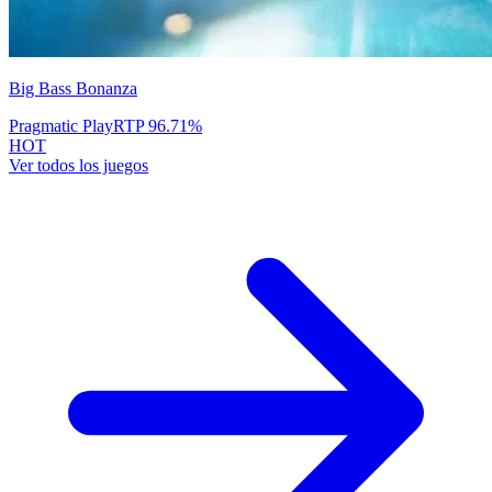
Big Bass Bonanza
Pragmatic Play
RTP
96.71
%
HOT
Ver todos los juegos