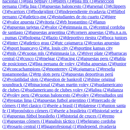
nacional
(
3
)
#
liga betplay
(
3
)
#
tigres
(
3
)
#
liga mx
(
3
)
#
selección
peruana
(
3
)
#
la liga
(
3
)
#
apuestas baloncesto
(
3
)
#
arsenal
(
3
)
#
clippers
(
3
)
#
warriors
(
3
)
#
bodø/glimt
(
3
)
#
independiente rivadavia
(
2
)
#
fútbol
peruano
(
2
)
#
atletico-mg
(
2
)
#
estudiantes de rio cuarto
(
2
)
#
tigre
(
2
)
#
valor apuesta
(
2
)
#
vitoria
(
2
)
#
rb bragantino
(
2
)
#
lanus
(
2
)
#
apuestas tarjetas
(
2
)
#
valor
(
2
)
#
gimnasia m.
(
2
)
#
central cordoba
de santiago
(
2
)
#
apuestas argentina
(
2
)
#
corners apuestas
(
2
)
#
u.n.a.m.
- pumas
(
2
)
#
bologna
(
2
)
#
lazio
(
2
)
#
deportivo riestra
(
2
)
#
boca juniors
(
2
)
#
inter
(
2
)
#
atletico grau
(
2
)
#
utc cajamarca
(
2
)
#
cuotas apuestas
(
2
)
#
sport huancayo
(
2
)
#
st. louis city
(
2
)
#
sporting kansas city
(
2
)
#
mls
(
2
)
#
cuotas mls
(
2
)
#
gimnasia l.p.
(
2
)
#
river plate
(
2
)
#
barracas
central
(
2
)
#
cusco
(
2
)
#
melgar
(
2
)
#
racing
(
2
)
#
apuestas peru
(
2
)
#
tabla
de posiciones
(
2
)
#
liga peruana de voley
(
2
)
#
nba apuestas
(
2
)
#
junior
(
2
)
#
concachampions
(
2
)
#
monterrey
(
2
)
#
cajamarca
(
2
)
#
reseña
tragamonedas
(
2
)
#
rtp slots peru
(
2
)
#
apuestas deportivas perú
(
2
)
#
volatilidad slots
(
2
)
#
gestion de bankroll
(
2
)
#
shine original
soundtrack
(
2
)
#
binacional
(
2
)
#
san martin voley
(
2
)
#
sudamericano
de clubes
(
2
)
#
sudamericano de clubes voley
(
2
)
#
laliga
(
2
)
#
alianza
(
2
)
#
voley peru
(
2
)
#
cuotas baloncesto
(
2
)
#
voley
(
2
)
#
resultados uni
(
2
)
#
regatas lima
(
2
)
#
apuestas futbol argentino
(
1
)
#
mercado de
córners
(
1
)
#
el clasico
(
1
)
#
serie a brasil
(
1
)
#
platense
(
1
)
#
union santa
fe
(
1
)
#
pronóstico córners
(
1
)
#
serie a brasileira
(
1
)
#
historial serie a
(
1
)
#
apuestas fútbol brasileño
(
1
)
#
historial de cruces
(
1
)
#
remo
(
1
)
#
apuestas córners
(
1
)
#
analisis táctico
(
1
)
#
belgrano cordoba
(
1
)
#
rosario central
(
1
)
#
ligaprofesional
(
1
)
#
independ. rivadavia