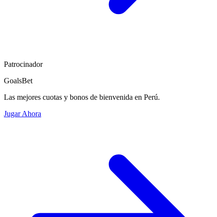
Patrocinador
GoalsBet
Las mejores cuotas y bonos de bienvenida en Perú.
Jugar Ahora