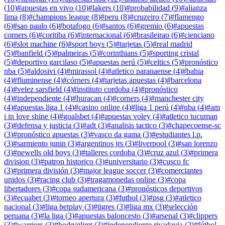
(
10
)
#
apuestas en vivo
(
10
)
#
lakers
(
10
)
#
probabilidad
(
9
)
#
alianza
lima
(
8
)
#
champions league
(
8
)
#
peru
(
8
)
#
cruzeiro
(
7
)
#
flamengo
(
6
)
#
sao paulo
(
6
)
#
botafogo
(
6
)
#
santos
(
6
)
#
gremio
(
6
)
#
apuestas
corners
(
6
)
#
coritiba
(
6
)
#
internacional
(
6
)
#
brasileirao
(
6
)
#
cienciano
(
6
)
#
slot machine
(
6
)
#
sport boys
(
5
)
#
tarjetas
(
5
)
#
real madrid
(
5
)
#
banfield
(
5
)
#
palmeiras
(
5
)
#
corinthians
(
5
)
#
sporting cristal
(
5
)
#
deportivo garcilaso
(
5
)
#
apuestas perú
(
5
)
#
celtics
(
5
)
#
pronóstico
nba
(
5
)
#
aldosivi
(
4
)
#
mirassol
(
4
)
#
atletico paranaense
(
4
)
#
bahia
(
4
)
#
fluminense
(
4
)
#
córners
(
4
)
#
tarjetas apuestas
(
4
)
#
barcelona
(
4
)
#
velez sarsfield
(
4
)
#
instituto cordoba
(
4
)
#
pronóstico
(
4
)
#
independiente
(
4
)
#
huracan
(
4
)
#
corners
(
4
)
#
manchester city
(
4
)
#
apuestas liga 1
(
4
)
#
casino online
(
4
)
#
liga 1 perú
(
4
)
#
nba
(
4
)
#
am
i in love shine
(
4
)
#
goalsbet
(
4
)
#
apuestas voley
(
4
)
#
atletico tucuman
(
3
)
#
defensa y justicia
(
3
)
#
adt
(
3
)
#
analisis tactico
(
3
)
#
chapecoense-sc
(
3
)
#
pronóstico apuestas
(
3
)
#
vasco da gama
(
3
)
#
estudiantes l.p.
(
3
)
#
sarmiento junin
(
3
)
#
argentinos jrs
(
3
)
#
liverpool
(
3
)
#
san lorenzo
(
3
)
#
newells old boys
(
3
)
#
talleres cordoba
(
3
)
#
cruz azul
(
3
)
#
primera
division
(
3
)
#
patron historico
(
3
)
#
universitario
(
3
)
#
cusco fc
(
3
)
#
primera división
(
3
)
#
major league soccer
(
3
)
#
comerciantes
unidos
(
3
)
#
racing club
(
3
)
#
tragamonedas online
(
3
)
#
copa
libertadores
(
3
)
#
copa sudamericana
(
3
)
#
pronósticos deportivos
(
3
)
#
ecuabet
(
3
)
#
torneo apertura
(
3
)
#
futbol
(
3
)
#
psg
(
3
)
#
atletico
nacional
(
3
)
#
liga betplay
(
3
)
#
tigres
(
3
)
#
liga mx
(
3
)
#
selección
peruana
(
3
)
#
la liga
(
3
)
#
apuestas baloncesto
(
3
)
#
arsenal
(
3
)
#
clippers
(
3
)
#
warriors
(
3
)
#
bodø/glimt
(
3
)
#
independiente rivadavia
(
2
)
#
fútbol