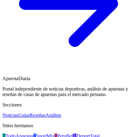
ApuestaDiaria
Portal independiente de noticias deportivas, análisis de apuestas y
reseñas de casas de apuestas para el mercado peruano.
Secciones
Noticias
Guías
Reseñas
Análisis
Sitios hermanos
T
TodoApuestas
S
SportMix
P
PeruBet
D
DeportTotal