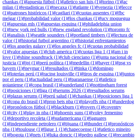
chankas
(
1
)
#
apuesta fútbol
(
1
)
#
atletico san luis
(
1
)
#
torino
(
1
)
#
ac
milan
(
1
)
#
estadisticas
(
1
)
#
necaxa
(
1
)
#
atlante
(
1
)
#
venezia
(
1
)
#
lecce
(
1
)
#
patrones históricos
(
1
)
#
cagliari
(
1
)
#
cuotas ausentes
(
1
)
#
fbc
melgar
(
1
)
#
probabilidad valor
(
1
)
#
los chankas
(
1
)
#
ucv moquegua
(
1
)
#
apuestas mls
(
1
)
#
apuestas esquina
(
1
)
#
philadelphia union
(
1
)
#
new york red bulls
(
1
)
#
new england revolution
(
1
)
#
toronto fc
(
1
)
#
analisis
(
1
)
#
seattle sounders
(
1
)
#
portland timbers
(
1
)
#
lectura de
valor
(
1
)
#
historial futbol argentino
(
1
)
#
historial enfrentamientos
(
1
)
#
los angeles galaxy
(
1
)
#
los angeles fc
(
1
)
#
cuotas probabilidad
(
1
)
#
valor apuestas
(
1
)
#
club america
(
1
)
#
cuotas liga 1
(
1
)
#
am i in
love
(
1
)
#
shine soundtrack
(
1
)
#
club cienciano
(
1
)
#
junta nacional de
justicia
(
1
)
#
jnj
(
1
)
#
perú política
(
1
)
#
medellin
(
1
)
#
bayer
(
1
)
#
psg vs
bayern
(
1
)
#
neymar
(
1
)
#
resultados
(
1
)
#
tinka
(
1
)
#
domingo
(
1
)
#
loterías perú
(
1
)
#
racing louisville
(
1
)
#
tiros de esquina
(
1
)
#
juntos
por el peru
(
1
)
#
actualidad peru
(
1
)
#
paranaense
(
1
)
#
atletico
goianiense
(
1
)
#
copa brasil
(
1
)
#
sunderland
(
1
)
#
nottingham forest
(
1
)
#
posiciones
(
1
)
#
liga
(
1
)
#
serums 2026
(
1
)
#
resultados serums
(
1
)
#
plazas serums
(
1
)
#
perú salud
(
1
)
#
chankas
(
1
)
#
posiciones liga 1
(
1
)
#
copa do brasil
(
1
)
#
prop bets nba
(
1
)
#
playoffs nba
(
1
)
#
underdog
(
1
)
#
pronósticos fútbol
(
1
)
#
blackburn
(
1
)
#
rovers
(
1
)
#
coventry
(
1
)
#
city
(
1
)
#
play in nba
(
1
)
#
phoenix suns
(
1
)
#
voley femenino
(
1
)
#
deportivo recoleta
(
1
)
#
sudamericana
(
1
)
#
jaguares
(
1
)
#
independiente petrolero
(
1
)
#
tijuana
(
1
)
#
thunder
(
1
)
#
pronósticos
nba
(
1
)
#
toulouse
(
1
)
#
ligue 1
(
1
)
#
chapecoense
(
1
)
#
atletico mineiro
(
1
)
#
bogota
(
1
)
#
nets
(
1
)
#
luka doncic
(
1
)
#
pedro gallese
(
1
)
#
recambio