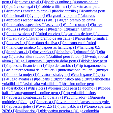
peru
(
1
)
#
apuestas royal
(
1
)
#
parlays online
(
1
)
#
sorteos online
(
1
)
#
perú vs senegal
(
1
)
#
robbie williams
(
1
)
#
ticketmaster peru
(
1
)
#
apuestas entretenimiento
(
1
)
#
andre carrillo
(
1
)
#
camiseta peru
(
1
)
#
cincinnati
(
1
)
#
granja
(
1
)
#
la granja vip peru
(
1
)
#
bravos
(
1
)
#
apuestas responsables
(
1
)
#
f1
(
1
)
#
gran premio de china
(
1
)
#
mercados especiales
(
1
)
#
sevilla
(
1
)
#
atlético grau
(
1
)
#
juarez
(
1
)
#
bulls
(
1
)
#
player props
(
1
)
#
betano
(
1
)
#
kaizen gaming
(
1
)
#
timberwolves
(
1
)
#
futbol en vivo
(
1
)
#
partidos de hoy
(
1
)
#
union
(
1
)
#
f1 en vivo
(
1
)
#
gran premio de australia
(
1
)
#
apuestas fórmula 1
(
1
)
#
cuotas f1
(
1
)
#
cristiano da silva
(
1
)
#
racismo en el fútbol
(
1
)
#
handicap asiatico
(
1
)
#
apuestas handicap
(
1
)
#
handicap 0.5
(
1
)
#
handicap -1
(
1
)
#
mavericks
(
1
)
#
nba hoy
(
1
)
#
mansfield
(
1
)
#
fa
cup
(
1
)
#
factor altura futbol
(
1
)
#
altitud peru futbol
(
1
)
#
ventaja local
altura
(
1
)
#
liga 1 apuestas
(
1
)
#
precio dolar peru
(
1
)
#
dolar hoy peru
(
1
)
#
apuestas financieras
(
1
)
#
tipo de cambio
(
1
)
#
rtp tragamonedas
(
1
)
#
dia internacional de la mujer
(
1
)
#
internacional mujer
(
1
)
#
mujer
(
1
)
#
dia de la mujer
(
1
)
#
aviator estrategia
(
1
)
#
crash game
(
1
)
#
jetx
(
1
)
#
juego aviator
(
1
)
#
pelicans
(
1
)
#
pronostico nba
(
1
)
#
tragamonedas
volatilidad
(
1
)
#
slots alta volatilidad
(
1
)
#
casino online perú
(
1
)
#
carabobo
(
1
)
#
rtp slots
(
1
)
#
pronosticos peru
(
1
)
#
como
(
1
)
#
coppa
italia
(
1
)
#
tragamonedas online peru
(
1
)
#
rtp volatilidad slots
(
1
)
#
apuestas combinadas
(
1
)
#
parlay
(
1
)
#
acumulador
(
1
)
#
apuesta
multiple
(
1
)
#
kings
(
1
)
#
america
(
1
)
#
over under
(
1
)
#
mas menos goles
(
1
)
#
apuestas goles
(
1
)
#
over 2.5
(
1
)
#
juan pablo ii
(
1
)
#
torneo apertura
2026
(
1
)
#
millonarios
(
1
)
#
deportivo pereira
(
1
)
#
liga colombia