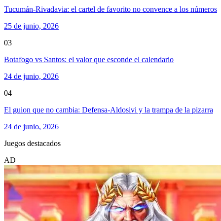
Tucumán-Rivadavia: el cartel de favorito no convence a los números
25 de junio, 2026
03
Botafogo vs Santos: el valor que esconde el calendario
24 de junio, 2026
04
El guion que no cambia: Defensa-Aldosivi y la trampa de la pizarra
24 de junio, 2026
Juegos destacados
AD