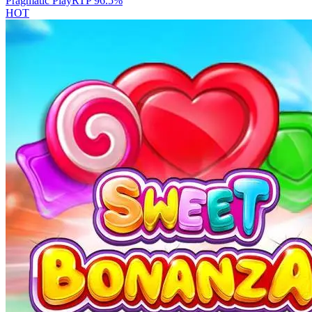
Pragmatic Play
RTP
96.5
%
HOT