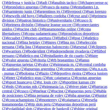
(
3
)
#
defensa y justicia
(
3
)
#
adt
(
3
)
#
analisis tactico
(
3
)
#
chapecoense-sc
(
3
)
#
pronóstico apuestas
(
3
)
#
vasco da gama
(
3
)
#
estudiantes l.p.
(
3
)
#
sarmiento junin
(
3
)
#
argentinos jrs
(
3
)
#
liverpool
(
3
)
#
san lorenzo
(
3
)
#
newells old boys
(
3
)
#
talleres cordoba
(
3
)
#
cruz azul
(
3
)
#
primera
division
(
3
)
#
patron historico
(
3
)
#
universitario
(
3
)
#
cusco fc
(
3
)
#
primera división
(
3
)
#
major league soccer
(
3
)
#
comerciantes
unidos
(
3
)
#
racing club
(
3
)
#
tragamonedas online
(
3
)
#
copa
libertadores
(
3
)
#
copa sudamericana
(
3
)
#
pronósticos deportivos
(
3
)
#
ecuabet
(
3
)
#
torneo apertura
(
3
)
#
futbol
(
3
)
#
psg
(
3
)
#
atletico
nacional
(
3
)
#
liga betplay
(
3
)
#
tigres
(
3
)
#
liga mx
(
3
)
#
selección
peruana
(
3
)
#
la liga
(
3
)
#
apuestas baloncesto
(
3
)
#
arsenal
(
3
)
#
clippers
(
3
)
#
warriors
(
3
)
#
bodø/glimt
(
3
)
#
independiente rivadavia
(
2
)
#
fútbol
peruano
(
2
)
#
atletico-mg
(
2
)
#
estudiantes de rio cuarto
(
2
)
#
tigre
(
2
)
#
valor apuesta
(
2
)
#
vitoria
(
2
)
#
rb bragantino
(
2
)
#
lanus
(
2
)
#
apuestas tarjetas
(
2
)
#
valor
(
2
)
#
gimnasia m.
(
2
)
#
central cordoba
de santiago
(
2
)
#
apuestas argentina
(
2
)
#
corners apuestas
(
2
)
#
u.n.a.m.
- pumas
(
2
)
#
bologna
(
2
)
#
lazio
(
2
)
#
deportivo riestra
(
2
)
#
boca juniors
(
2
)
#
inter
(
2
)
#
atletico grau
(
2
)
#
utc cajamarca
(
2
)
#
cuotas apuestas
(
2
)
#
sport huancayo
(
2
)
#
st. louis city
(
2
)
#
sporting kansas city
(
2
)
#
mls
(
2
)
#
cuotas mls
(
2
)
#
gimnasia l.p.
(
2
)
#
river plate
(
2
)
#
barracas
central
(
2
)
#
cusco
(
2
)
#
melgar
(
2
)
#
racing
(
2
)
#
apuestas peru
(
2
)
#
tabla
de posiciones
(
2
)
#
liga peruana de voley
(
2
)
#
nba apuestas
(
2
)
#
junior
(
2
)
#
concachampions
(
2
)
#
monterrey
(
2
)
#
cajamarca
(
2
)
#
reseña
tragamonedas
(
2
)
#
rtp slots peru
(
2
)
#
apuestas deportivas perú
(
2
)
#
volatilidad slots
(
2
)
#
gestion de bankroll
(
2
)
#
shine original