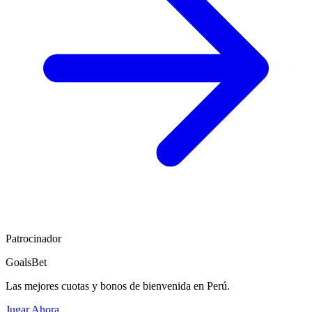
Patrocinador
GoalsBet
Las mejores cuotas y bonos de bienvenida en Perú.
Jugar Ahora