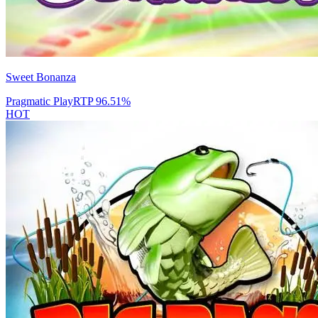
Sweet Bonanza
Pragmatic Play
RTP
96.51
%
HOT