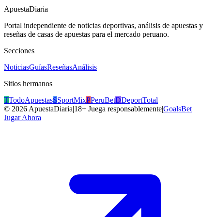
ApuestaDiaria
Portal independiente de noticias deportivas, análisis de apuestas y
reseñas de casas de apuestas para el mercado peruano.
Secciones
Noticias
Guías
Reseñas
Análisis
Sitios hermanos
T
TodoApuestas
S
SportMix
P
PeruBet
D
DeportTotal
©
2026
ApuestaDiaria
|
18+ Juega responsablemente
|
GoalsBet
Jugar Ahora