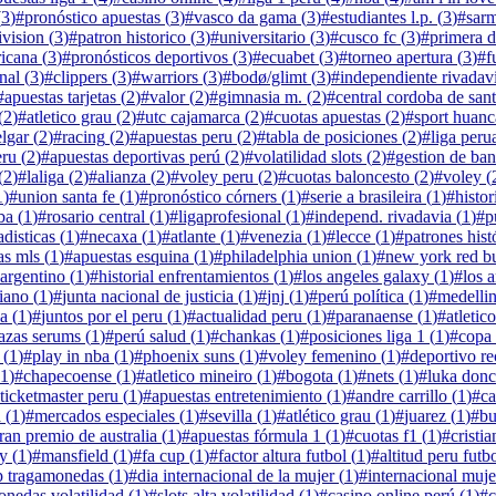
(
3
)
#
pronóstico apuestas
(
3
)
#
vasco da gama
(
3
)
#
estudiantes l.p.
(
3
)
#
sarm
ivision
(
3
)
#
patron historico
(
3
)
#
universitario
(
3
)
#
cusco fc
(
3
)
#
primera d
icana
(
3
)
#
pronósticos deportivos
(
3
)
#
ecuabet
(
3
)
#
torneo apertura
(
3
)
#
f
nal
(
3
)
#
clippers
(
3
)
#
warriors
(
3
)
#
bodø/glimt
(
3
)
#
independiente rivadav
#
apuestas tarjetas
(
2
)
#
valor
(
2
)
#
gimnasia m.
(
2
)
#
central cordoba de san
(
2
)
#
atletico grau
(
2
)
#
utc cajamarca
(
2
)
#
cuotas apuestas
(
2
)
#
sport huan
lgar
(
2
)
#
racing
(
2
)
#
apuestas peru
(
2
)
#
tabla de posiciones
(
2
)
#
liga peru
eru
(
2
)
#
apuestas deportivas perú
(
2
)
#
volatilidad slots
(
2
)
#
gestion de ban
(
2
)
#
laliga
(
2
)
#
alianza
(
2
)
#
voley peru
(
2
)
#
cuotas baloncesto
(
2
)
#
voley
(
1
)
#
union santa fe
(
1
)
#
pronóstico córners
(
1
)
#
serie a brasileira
(
1
)
#
histor
ba
(
1
)
#
rosario central
(
1
)
#
ligaprofesional
(
1
)
#
independ. rivadavia
(
1
)
#
p
adisticas
(
1
)
#
necaxa
(
1
)
#
atlante
(
1
)
#
venezia
(
1
)
#
lecce
(
1
)
#
patrones hist
as mls
(
1
)
#
apuestas esquina
(
1
)
#
philadelphia union
(
1
)
#
new york red bu
 argentino
(
1
)
#
historial enfrentamientos
(
1
)
#
los angeles galaxy
(
1
)
#
los 
iano
(
1
)
#
junta nacional de justicia
(
1
)
#
jnj
(
1
)
#
perú política
(
1
)
#
medelli
na
(
1
)
#
juntos por el peru
(
1
)
#
actualidad peru
(
1
)
#
paranaense
(
1
)
#
atletic
azas serums
(
1
)
#
perú salud
(
1
)
#
chankas
(
1
)
#
posiciones liga 1
(
1
)
#
copa 
(
1
)
#
play in nba
(
1
)
#
phoenix suns
(
1
)
#
voley femenino
(
1
)
#
deportivo re
1
)
#
chapecoense
(
1
)
#
atletico mineiro
(
1
)
#
bogota
(
1
)
#
nets
(
1
)
#
luka donc
ticketmaster peru
(
1
)
#
apuestas entretenimiento
(
1
)
#
andre carrillo
(
1
)
#
ca
a
(
1
)
#
mercados especiales
(
1
)
#
sevilla
(
1
)
#
atlético grau
(
1
)
#
juarez
(
1
)
#
bu
ran premio de australia
(
1
)
#
apuestas fórmula 1
(
1
)
#
cuotas f1
(
1
)
#
cristia
y
(
1
)
#
mansfield
(
1
)
#
fa cup
(
1
)
#
factor altura futbol
(
1
)
#
altitud peru futb
p tragamonedas
(
1
)
#
dia internacional de la mujer
(
1
)
#
internacional muje
onedas volatilidad
(
1
)
#
slots alta volatilidad
(
1
)
#
casino online perú
(
1
)
#