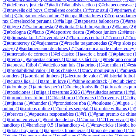
(
3
)
#
defensa y justicia
(
3
)
#
adt
(
3
)
#
analisis tactico
(
3
)
#
chapecoense-sc
(
3
)
#
newells old boys
(
3
)
#
talleres cordoba
(
3
)
#
cruz azul
(
3
)
#
primera d
club
(
3
)
#
tragamonedas online
(
3
)
#
copa libertadores
(
3
)
#
copa sudamer
mx
(
3
)
#
selección peruana
(
3
)
#
la liga
(
3
)
#
apuestas baloncesto
(
3
)
#
arse
(
2
)
#
tigre
(
2
)
#
valor apuesta
(
2
)
#
vitoria
(
2
)
#
rb bragantino
(
2
)
#
lanus
(
2
)
(
2
)
#
bologna
(
2
)
#
lazio
(
2
)
#
deportivo riestra
(
2
)
#
boca juniors
(
2
)
#
inter
(
2
)
#
gimnasia l.p.
(
2
)
#
river plate
(
2
)
#
barracas central
(
2
)
#
cusco
(
2
)
#
me
(
2
)
#
monterrey
(
2
)
#
cajamarca
(
2
)
#
reseña tragamonedas
(
2
)
#
rtp slots p
voley
(
2
)
#
sudamericano de clubes
(
2
)
#
sudamericano de clubes voley
(
1
)
#
mercado de córners
(
1
)
#
el clasico
(
1
)
#
serie a brasil
(
1
)
#
platense
(
(
1
)
#
remo
(
1
)
#
apuestas córners
(
1
)
#
analisis táctico
(
1
)
#
belgrano cordo
(
1
)
#
apuesta fútbol
(
1
)
#
atletico san luis
(
1
)
#
torino
(
1
)
#
ac milan
(
1
)
#
est
(
1
)
#
probabilidad valor
(
1
)
#
los chankas
(
1
)
#
ucv moquegua
(
1
)
#
apuest
sounders
(
1
)
#
portland timbers
(
1
)
#
lectura de valor
(
1
)
#
historial futbol
(
1
)
#
cuotas liga 1
(
1
)
#
am i in love
(
1
)
#
shine soundtrack
(
1
)
#
club cienc
(
1
)
#
domingo
(
1
)
#
loterías perú
(
1
)
#
racing louisville
(
1
)
#
tiros de esqui
(
1
)
#
posiciones
(
1
)
#
liga
(
1
)
#
serums 2026
(
1
)
#
resultados serums
(
1
)
#
pl
(
1
)
#
pronósticos fútbol
(
1
)
#
blackburn
(
1
)
#
rovers
(
1
)
#
coventry
(
1
)
#
city
(
1
)
#
tijuana
(
1
)
#
thunder
(
1
)
#
pronósticos nba
(
1
)
#
toulouse
(
1
)
#
ligue 1
(
online
(
1
)
#
sorteos online
(
1
)
#
perú vs senegal
(
1
)
#
robbie williams
(
1
)
#
(
1
)
#
bravos
(
1
)
#
apuestas responsables
(
1
)
#
f1
(
1
)
#
gran premio de chin
(
1
)
#
futbol en vivo
(
1
)
#
partidos de hoy
(
1
)
#
union
(
1
)
#
f1 en vivo
(
1
)
#
g
handicap
(
1
)
#
handicap 0.5
(
1
)
#
handicap -1
(
1
)
#
mavericks
(
1
)
#
nba ho
(
1
)
#
dolar hoy peru
(
1
)
#
apuestas financieras
(
1
)
#
tipo de cambio
(
1
)
#
rt
(
1
)
#
jetx
(
1
)
#
juego aviator
(
1
)
#
pelicans
(
1
)
#
pronostico nba
(
1
)
#
tragam