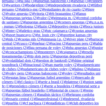
peruana
(
3
)
#
la liga
(
3
)
#
apuestas baloncesto
(
3
)
#
arsenal
(
3
)
#
clippers
(
3
)
#
warriors
(
3
)
#
bodø/glimt
(
3
)
#
independiente rivadavia
(
2
)
#
fútbol
peruano
(
2
)
#
atletico-mg
(
2
)
#
estudiantes de rio cuarto
(
2
)
#
tigre
(
2
)
#
valor apuesta
(
2
)
#
vitoria
(
2
)
#
rb bragantino
(
2
)
#
lanus
(
2
)
#
apuestas tarjetas
(
2
)
#
valor
(
2
)
#
gimnasia m.
(
2
)
#
central cordoba
de santiago
(
2
)
#
apuestas argentina
(
2
)
#
corners apuestas
(
2
)
#
u.n.a.m.
- pumas
(
2
)
#
bologna
(
2
)
#
lazio
(
2
)
#
deportivo riestra
(
2
)
#
boca juniors
(
2
)
#
inter
(
2
)
#
atletico grau
(
2
)
#
utc cajamarca
(
2
)
#
cuotas apuestas
(
2
)
#
sport huancayo
(
2
)
#
st. louis city
(
2
)
#
sporting kansas city
(
2
)
#
mls
(
2
)
#
cuotas mls
(
2
)
#
gimnasia l.p.
(
2
)
#
river plate
(
2
)
#
barracas
central
(
2
)
#
cusco
(
2
)
#
melgar
(
2
)
#
racing
(
2
)
#
apuestas peru
(
2
)
#
tabla
de posiciones
(
2
)
#
liga peruana de voley
(
2
)
#
nba apuestas
(
2
)
#
junior
(
2
)
#
concachampions
(
2
)
#
monterrey
(
2
)
#
cajamarca
(
2
)
#
reseña
tragamonedas
(
2
)
#
rtp slots peru
(
2
)
#
apuestas deportivas perú
(
2
)
#
volatilidad slots
(
2
)
#
gestion de bankroll
(
2
)
#
shine original
soundtrack
(
2
)
#
binacional
(
2
)
#
san martin voley
(
2
)
#
sudamericano
de clubes
(
2
)
#
sudamericano de clubes voley
(
2
)
#
laliga
(
2
)
#
alianza
(
2
)
#
voley peru
(
2
)
#
cuotas baloncesto
(
2
)
#
voley
(
2
)
#
resultados uni
(
2
)
#
regatas lima
(
2
)
#
apuestas futbol argentino
(
1
)
#
mercado de
córners
(
1
)
#
el clasico
(
1
)
#
serie a brasil
(
1
)
#
platense
(
1
)
#
union santa
fe
(
1
)
#
pronóstico córners
(
1
)
#
serie a brasileira
(
1
)
#
historial serie a
(
1
)
#
apuestas fútbol brasileño
(
1
)
#
historial de cruces
(
1
)
#
remo
(
1
)
#
apuestas córners
(
1
)
#
analisis táctico
(
1
)
#
belgrano cordoba
(
1
)
#
rosario central
(
1
)
#
ligaprofesional
(
1
)
#
independ. rivadavia
(
1
)
#
puebla
(
1
)
#
cf pachuca
(
1
)
#
estadísticas
(
1
)
#
club deportivo los