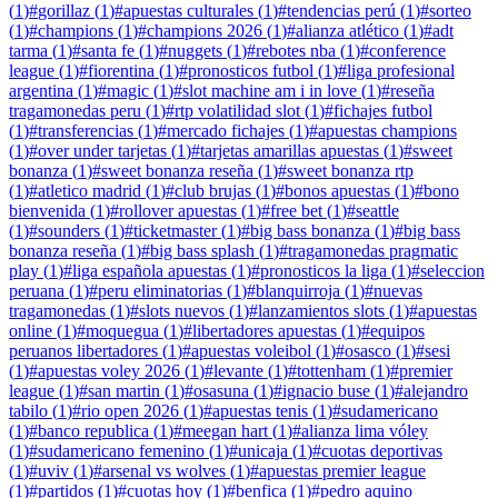
(
1
)
#
gorillaz
(
1
)
#
apuestas culturales
(
1
)
#
tendencias perú
(
1
)
#
sorteo
(
1
)
#
champions
(
1
)
#
champions 2026
(
1
)
#
alianza atlético
(
1
)
#
adt
tarma
(
1
)
#
santa fe
(
1
)
#
nuggets
(
1
)
#
rebotes nba
(
1
)
#
conference
league
(
1
)
#
fiorentina
(
1
)
#
pronosticos futbol
(
1
)
#
liga profesional
argentina
(
1
)
#
magic
(
1
)
#
slot machine am i in love
(
1
)
#
reseña
tragamonedas peru
(
1
)
#
rtp volatilidad slot
(
1
)
#
fichajes futbol
(
1
)
#
transferencias
(
1
)
#
mercado fichajes
(
1
)
#
apuestas champions
(
1
)
#
over under tarjetas
(
1
)
#
tarjetas amarillas apuestas
(
1
)
#
sweet
bonanza
(
1
)
#
sweet bonanza reseña
(
1
)
#
sweet bonanza rtp
(
1
)
#
atletico madrid
(
1
)
#
club brujas
(
1
)
#
bonos apuestas
(
1
)
#
bono
bienvenida
(
1
)
#
rollover apuestas
(
1
)
#
free bet
(
1
)
#
seattle
(
1
)
#
sounders
(
1
)
#
ticketmaster
(
1
)
#
big bass bonanza
(
1
)
#
big bass
bonanza reseña
(
1
)
#
big bass splash
(
1
)
#
tragamonedas pragmatic
play
(
1
)
#
liga española apuestas
(
1
)
#
pronosticos la liga
(
1
)
#
seleccion
peruana
(
1
)
#
peru eliminatorias
(
1
)
#
blanquirroja
(
1
)
#
nuevas
tragamonedas
(
1
)
#
slots nuevos
(
1
)
#
lanzamientos slots
(
1
)
#
apuestas
online
(
1
)
#
moquegua
(
1
)
#
libertadores apuestas
(
1
)
#
equipos
peruanos libertadores
(
1
)
#
apuestas voleibol
(
1
)
#
osasco
(
1
)
#
sesi
(
1
)
#
apuestas voley 2026
(
1
)
#
levante
(
1
)
#
tottenham
(
1
)
#
premier
league
(
1
)
#
san martin
(
1
)
#
osasuna
(
1
)
#
ignacio buse
(
1
)
#
alejandro
tabilo
(
1
)
#
rio open 2026
(
1
)
#
apuestas tenis
(
1
)
#
sudamericano
(
1
)
#
banco republica
(
1
)
#
meegan hart
(
1
)
#
alianza lima vóley
(
1
)
#
sudamericano femenino
(
1
)
#
unicaja
(
1
)
#
cuotas deportivas
(
1
)
#
uviv
(
1
)
#
arsenal vs wolves
(
1
)
#
apuestas premier league
(
1
)
#
partidos
(
1
)
#
cuotas hoy
(
1
)
#
benfica
(
1
)
#
pedro aquino