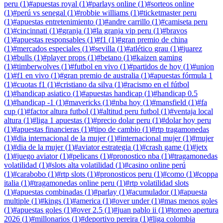
peru
(
1
)
#
apuestas royal
(
1
)
#
parlays online
(
1
)
#
sorteos online
(
1
)
#
perú vs senegal
(
1
)
#
robbie williams
(
1
)
#
ticketmaster peru
(
1
)
#
apuestas entretenimiento
(
1
)
#
andre carrillo
(
1
)
#
camiseta peru
(
1
)
#
cincinnati
(
1
)
#
granja
(
1
)
#
la granja vip peru
(
1
)
#
bravos
(
1
)
#
apuestas responsables
(
1
)
#
f1
(
1
)
#
gran premio de china
(
1
)
#
mercados especiales
(
1
)
#
sevilla
(
1
)
#
atlético grau
(
1
)
#
juarez
(
1
)
#
bulls
(
1
)
#
player props
(
1
)
#
betano
(
1
)
#
kaizen gaming
(
1
)
#
timberwolves
(
1
)
#
futbol en vivo
(
1
)
#
partidos de hoy
(
1
)
#
union
(
1
)
#
f1 en vivo
(
1
)
#
gran premio de australia
(
1
)
#
apuestas fórmula 1
(
1
)
#
cuotas f1
(
1
)
#
cristiano da silva
(
1
)
#
racismo en el fútbol
(
1
)
#
handicap asiatico
(
1
)
#
apuestas handicap
(
1
)
#
handicap 0.5
(
1
)
#
handicap -1
(
1
)
#
mavericks
(
1
)
#
nba hoy
(
1
)
#
mansfield
(
1
)
#
fa
cup
(
1
)
#
factor altura futbol
(
1
)
#
altitud peru futbol
(
1
)
#
ventaja local
altura
(
1
)
#
liga 1 apuestas
(
1
)
#
precio dolar peru
(
1
)
#
dolar hoy peru
(
1
)
#
apuestas financieras
(
1
)
#
tipo de cambio
(
1
)
#
rtp tragamonedas
(
1
)
#
dia internacional de la mujer
(
1
)
#
internacional mujer
(
1
)
#
mujer
(
1
)
#
dia de la mujer
(
1
)
#
aviator estrategia
(
1
)
#
crash game
(
1
)
#
jetx
(
1
)
#
juego aviator
(
1
)
#
pelicans
(
1
)
#
pronostico nba
(
1
)
#
tragamonedas
volatilidad
(
1
)
#
slots alta volatilidad
(
1
)
#
casino online perú
(
1
)
#
carabobo
(
1
)
#
rtp slots
(
1
)
#
pronosticos peru
(
1
)
#
como
(
1
)
#
coppa
italia
(
1
)
#
tragamonedas online peru
(
1
)
#
rtp volatilidad slots
(
1
)
#
apuestas combinadas
(
1
)
#
parlay
(
1
)
#
acumulador
(
1
)
#
apuesta
multiple
(
1
)
#
kings
(
1
)
#
america
(
1
)
#
over under
(
1
)
#
mas menos goles
(
1
)
#
apuestas goles
(
1
)
#
over 2.5
(
1
)
#
juan pablo ii
(
1
)
#
torneo apertura
2026
(
1
)
#
millonarios
(
1
)
#
deportivo pereira
(
1
)
#
liga colombia