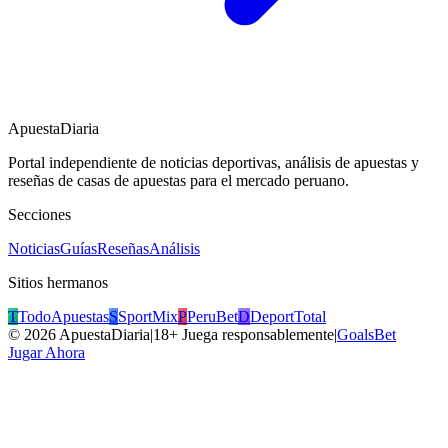
ApuestaDiaria
Portal independiente de noticias deportivas, análisis de apuestas y
reseñas de casas de apuestas para el mercado peruano.
Secciones
Noticias
Guías
Reseñas
Análisis
Sitios hermanos
T
TodoApuestas
S
SportMix
P
PeruBet
D
DeportTotal
©
2026
ApuestaDiaria
|
18+ Juega responsablemente
|
GoalsBet
Jugar Ahora