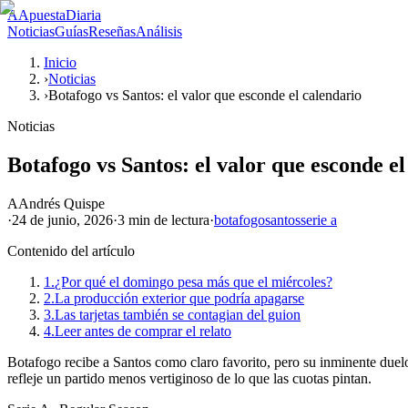
A
ApuestaDiaria
Noticias
Guías
Reseñas
Análisis
Inicio
›
Noticias
›
Botafogo vs Santos: el valor que esconde el calendario
Noticias
Botafogo vs Santos: el valor que esconde el
A
Andrés Quispe
·
24 de junio, 2026
·
3 min
de lectura
·
botafogo
santos
serie a
Contenido del artículo
1.
¿Por qué el domingo pesa más que el miércoles?
2.
La producción exterior que podría apagarse
3.
Las tarjetas también se contagian del guion
4.
Leer antes de comprar el relato
Botafogo recibe a Santos como claro favorito, pero su inminente duelo
refleje un partido menos vertiginoso de lo que las cuotas pintan.