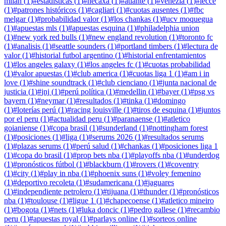
milan
(
1
)
#
estadisticas
(
1
)
#
necaxa
(
1
)
#
atlante
(
1
)
#
venezia
(
1
)
#
lecce
(
1
)
#
patrones históricos
(
1
)
#
cagliari
(
1
)
#
cuotas ausentes
(
1
)
#
fbc
melgar
(
1
)
#
probabilidad valor
(
1
)
#
los chankas
(
1
)
#
ucv moquegua
(
1
)
#
apuestas mls
(
1
)
#
apuestas esquina
(
1
)
#
philadelphia union
(
1
)
#
new york red bulls
(
1
)
#
new england revolution
(
1
)
#
toronto fc
(
1
)
#
analisis
(
1
)
#
seattle sounders
(
1
)
#
portland timbers
(
1
)
#
lectura de
valor
(
1
)
#
historial futbol argentino
(
1
)
#
historial enfrentamientos
(
1
)
#
los angeles galaxy
(
1
)
#
los angeles fc
(
1
)
#
cuotas probabilidad
(
1
)
#
valor apuestas
(
1
)
#
club america
(
1
)
#
cuotas liga 1
(
1
)
#
am i in
love
(
1
)
#
shine soundtrack
(
1
)
#
club cienciano
(
1
)
#
junta nacional de
justicia
(
1
)
#
jnj
(
1
)
#
perú política
(
1
)
#
medellin
(
1
)
#
bayer
(
1
)
#
psg vs
bayern
(
1
)
#
neymar
(
1
)
#
resultados
(
1
)
#
tinka
(
1
)
#
domingo
(
1
)
#
loterías perú
(
1
)
#
racing louisville
(
1
)
#
tiros de esquina
(
1
)
#
juntos
por el peru
(
1
)
#
actualidad peru
(
1
)
#
paranaense
(
1
)
#
atletico
goianiense
(
1
)
#
copa brasil
(
1
)
#
sunderland
(
1
)
#
nottingham forest
(
1
)
#
posiciones
(
1
)
#
liga
(
1
)
#
serums 2026
(
1
)
#
resultados serums
(
1
)
#
plazas serums
(
1
)
#
perú salud
(
1
)
#
chankas
(
1
)
#
posiciones liga 1
(
1
)
#
copa do brasil
(
1
)
#
prop bets nba
(
1
)
#
playoffs nba
(
1
)
#
underdog
(
1
)
#
pronósticos fútbol
(
1
)
#
blackburn
(
1
)
#
rovers
(
1
)
#
coventry
(
1
)
#
city
(
1
)
#
play in nba
(
1
)
#
phoenix suns
(
1
)
#
voley femenino
(
1
)
#
deportivo recoleta
(
1
)
#
sudamericana
(
1
)
#
jaguares
(
1
)
#
independiente petrolero
(
1
)
#
tijuana
(
1
)
#
thunder
(
1
)
#
pronósticos
nba
(
1
)
#
toulouse
(
1
)
#
ligue 1
(
1
)
#
chapecoense
(
1
)
#
atletico mineiro
(
1
)
#
bogota
(
1
)
#
nets
(
1
)
#
luka doncic
(
1
)
#
pedro gallese
(
1
)
#
recambio
peru
(
1
)
#
apuestas royal
(
1
)
#
parlays online
(
1
)
#
sorteos online