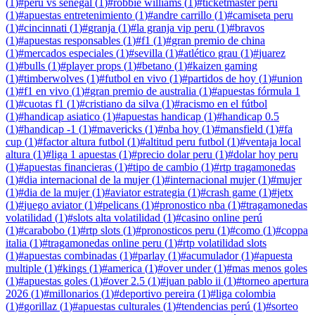
(
1
)
#
perú vs senegal
(
1
)
#
robbie williams
(
1
)
#
ticketmaster peru
(
1
)
#
apuestas entretenimiento
(
1
)
#
andre carrillo
(
1
)
#
camiseta peru
(
1
)
#
cincinnati
(
1
)
#
granja
(
1
)
#
la granja vip peru
(
1
)
#
bravos
(
1
)
#
apuestas responsables
(
1
)
#
f1
(
1
)
#
gran premio de china
(
1
)
#
mercados especiales
(
1
)
#
sevilla
(
1
)
#
atlético grau
(
1
)
#
juarez
(
1
)
#
bulls
(
1
)
#
player props
(
1
)
#
betano
(
1
)
#
kaizen gaming
(
1
)
#
timberwolves
(
1
)
#
futbol en vivo
(
1
)
#
partidos de hoy
(
1
)
#
union
(
1
)
#
f1 en vivo
(
1
)
#
gran premio de australia
(
1
)
#
apuestas fórmula 1
(
1
)
#
cuotas f1
(
1
)
#
cristiano da silva
(
1
)
#
racismo en el fútbol
(
1
)
#
handicap asiatico
(
1
)
#
apuestas handicap
(
1
)
#
handicap 0.5
(
1
)
#
handicap -1
(
1
)
#
mavericks
(
1
)
#
nba hoy
(
1
)
#
mansfield
(
1
)
#
fa
cup
(
1
)
#
factor altura futbol
(
1
)
#
altitud peru futbol
(
1
)
#
ventaja local
altura
(
1
)
#
liga 1 apuestas
(
1
)
#
precio dolar peru
(
1
)
#
dolar hoy peru
(
1
)
#
apuestas financieras
(
1
)
#
tipo de cambio
(
1
)
#
rtp tragamonedas
(
1
)
#
dia internacional de la mujer
(
1
)
#
internacional mujer
(
1
)
#
mujer
(
1
)
#
dia de la mujer
(
1
)
#
aviator estrategia
(
1
)
#
crash game
(
1
)
#
jetx
(
1
)
#
juego aviator
(
1
)
#
pelicans
(
1
)
#
pronostico nba
(
1
)
#
tragamonedas
volatilidad
(
1
)
#
slots alta volatilidad
(
1
)
#
casino online perú
(
1
)
#
carabobo
(
1
)
#
rtp slots
(
1
)
#
pronosticos peru
(
1
)
#
como
(
1
)
#
coppa
italia
(
1
)
#
tragamonedas online peru
(
1
)
#
rtp volatilidad slots
(
1
)
#
apuestas combinadas
(
1
)
#
parlay
(
1
)
#
acumulador
(
1
)
#
apuesta
multiple
(
1
)
#
kings
(
1
)
#
america
(
1
)
#
over under
(
1
)
#
mas menos goles
(
1
)
#
apuestas goles
(
1
)
#
over 2.5
(
1
)
#
juan pablo ii
(
1
)
#
torneo apertura
2026
(
1
)
#
millonarios
(
1
)
#
deportivo pereira
(
1
)
#
liga colombia
(
1
)
#
gorillaz
(
1
)
#
apuestas culturales
(
1
)
#
tendencias perú
(
1
)
#
sorteo