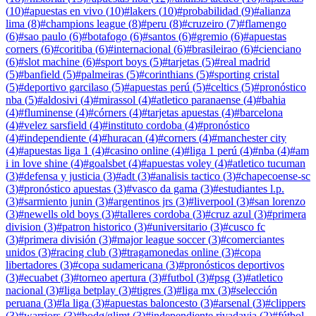
(
10
)
#
apuestas en vivo
(
10
)
#
lakers
(
10
)
#
probabilidad
(
9
)
#
alianza
lima
(
8
)
#
champions league
(
8
)
#
peru
(
8
)
#
cruzeiro
(
7
)
#
flamengo
(
6
)
#
sao paulo
(
6
)
#
botafogo
(
6
)
#
santos
(
6
)
#
gremio
(
6
)
#
apuestas
corners
(
6
)
#
coritiba
(
6
)
#
internacional
(
6
)
#
brasileirao
(
6
)
#
cienciano
(
6
)
#
slot machine
(
6
)
#
sport boys
(
5
)
#
tarjetas
(
5
)
#
real madrid
(
5
)
#
banfield
(
5
)
#
palmeiras
(
5
)
#
corinthians
(
5
)
#
sporting cristal
(
5
)
#
deportivo garcilaso
(
5
)
#
apuestas perú
(
5
)
#
celtics
(
5
)
#
pronóstico
nba
(
5
)
#
aldosivi
(
4
)
#
mirassol
(
4
)
#
atletico paranaense
(
4
)
#
bahia
(
4
)
#
fluminense
(
4
)
#
córners
(
4
)
#
tarjetas apuestas
(
4
)
#
barcelona
(
4
)
#
velez sarsfield
(
4
)
#
instituto cordoba
(
4
)
#
pronóstico
(
4
)
#
independiente
(
4
)
#
huracan
(
4
)
#
corners
(
4
)
#
manchester city
(
4
)
#
apuestas liga 1
(
4
)
#
casino online
(
4
)
#
liga 1 perú
(
4
)
#
nba
(
4
)
#
am
i in love shine
(
4
)
#
goalsbet
(
4
)
#
apuestas voley
(
4
)
#
atletico tucuman
(
3
)
#
defensa y justicia
(
3
)
#
adt
(
3
)
#
analisis tactico
(
3
)
#
chapecoense-sc
(
3
)
#
pronóstico apuestas
(
3
)
#
vasco da gama
(
3
)
#
estudiantes l.p.
(
3
)
#
sarmiento junin
(
3
)
#
argentinos jrs
(
3
)
#
liverpool
(
3
)
#
san lorenzo
(
3
)
#
newells old boys
(
3
)
#
talleres cordoba
(
3
)
#
cruz azul
(
3
)
#
primera
division
(
3
)
#
patron historico
(
3
)
#
universitario
(
3
)
#
cusco fc
(
3
)
#
primera división
(
3
)
#
major league soccer
(
3
)
#
comerciantes
unidos
(
3
)
#
racing club
(
3
)
#
tragamonedas online
(
3
)
#
copa
libertadores
(
3
)
#
copa sudamericana
(
3
)
#
pronósticos deportivos
(
3
)
#
ecuabet
(
3
)
#
torneo apertura
(
3
)
#
futbol
(
3
)
#
psg
(
3
)
#
atletico
nacional
(
3
)
#
liga betplay
(
3
)
#
tigres
(
3
)
#
liga mx
(
3
)
#
selección
peruana
(
3
)
#
la liga
(
3
)
#
apuestas baloncesto
(
3
)
#
arsenal
(
3
)
#
clippers
(
3
)
#
warriors
(
3
)
#
bodø/glimt
(
3
)
#
independiente rivadavia
(
2
)
#
fútbol