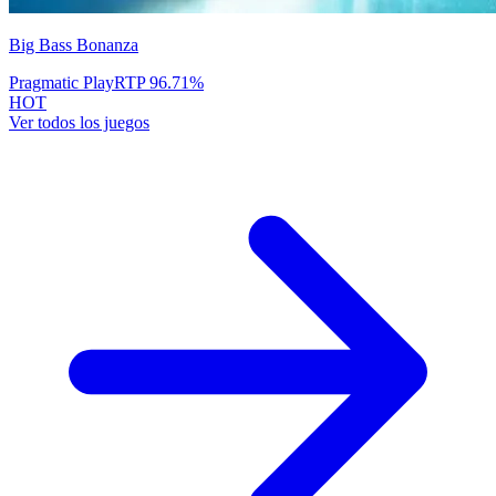
Big Bass Bonanza
Pragmatic Play
RTP
96.71
%
HOT
Ver todos los juegos