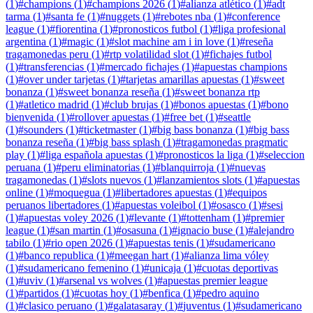
(
1
)
#
champions
(
1
)
#
champions 2026
(
1
)
#
alianza atlético
(
1
)
#
adt
tarma
(
1
)
#
santa fe
(
1
)
#
nuggets
(
1
)
#
rebotes nba
(
1
)
#
conference
league
(
1
)
#
fiorentina
(
1
)
#
pronosticos futbol
(
1
)
#
liga profesional
argentina
(
1
)
#
magic
(
1
)
#
slot machine am i in love
(
1
)
#
reseña
tragamonedas peru
(
1
)
#
rtp volatilidad slot
(
1
)
#
fichajes futbol
(
1
)
#
transferencias
(
1
)
#
mercado fichajes
(
1
)
#
apuestas champions
(
1
)
#
over under tarjetas
(
1
)
#
tarjetas amarillas apuestas
(
1
)
#
sweet
bonanza
(
1
)
#
sweet bonanza reseña
(
1
)
#
sweet bonanza rtp
(
1
)
#
atletico madrid
(
1
)
#
club brujas
(
1
)
#
bonos apuestas
(
1
)
#
bono
bienvenida
(
1
)
#
rollover apuestas
(
1
)
#
free bet
(
1
)
#
seattle
(
1
)
#
sounders
(
1
)
#
ticketmaster
(
1
)
#
big bass bonanza
(
1
)
#
big bass
bonanza reseña
(
1
)
#
big bass splash
(
1
)
#
tragamonedas pragmatic
play
(
1
)
#
liga española apuestas
(
1
)
#
pronosticos la liga
(
1
)
#
seleccion
peruana
(
1
)
#
peru eliminatorias
(
1
)
#
blanquirroja
(
1
)
#
nuevas
tragamonedas
(
1
)
#
slots nuevos
(
1
)
#
lanzamientos slots
(
1
)
#
apuestas
online
(
1
)
#
moquegua
(
1
)
#
libertadores apuestas
(
1
)
#
equipos
peruanos libertadores
(
1
)
#
apuestas voleibol
(
1
)
#
osasco
(
1
)
#
sesi
(
1
)
#
apuestas voley 2026
(
1
)
#
levante
(
1
)
#
tottenham
(
1
)
#
premier
league
(
1
)
#
san martin
(
1
)
#
osasuna
(
1
)
#
ignacio buse
(
1
)
#
alejandro
tabilo
(
1
)
#
rio open 2026
(
1
)
#
apuestas tenis
(
1
)
#
sudamericano
(
1
)
#
banco republica
(
1
)
#
meegan hart
(
1
)
#
alianza lima vóley
(
1
)
#
sudamericano femenino
(
1
)
#
unicaja
(
1
)
#
cuotas deportivas
(
1
)
#
uviv
(
1
)
#
arsenal vs wolves
(
1
)
#
apuestas premier league
(
1
)
#
partidos
(
1
)
#
cuotas hoy
(
1
)
#
benfica
(
1
)
#
pedro aquino
(
1
)
#
clasico peruano
(
1
)
#
galatasaray
(
1
)
#
juventus
(
1
)
#
sudamericano