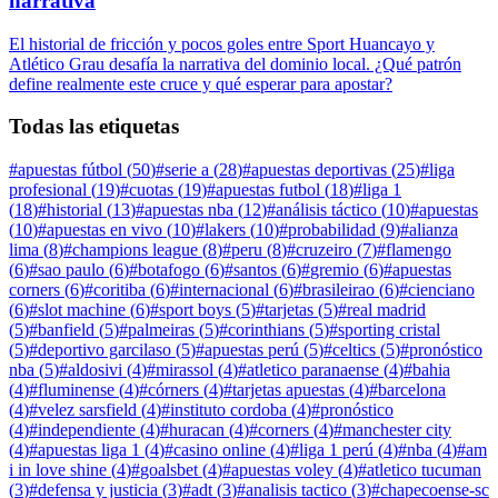
narrativa
El historial de fricción y pocos goles entre Sport Huancayo y
Atlético Grau desafía la narrativa del dominio local. ¿Qué patrón
define realmente este cruce y qué esperar para apostar?
Todas las etiquetas
#
apuestas fútbol
(
50
)
#
serie a
(
28
)
#
apuestas deportivas
(
25
)
#
liga
profesional
(
19
)
#
cuotas
(
19
)
#
apuestas futbol
(
18
)
#
liga 1
(
18
)
#
historial
(
13
)
#
apuestas nba
(
12
)
#
análisis táctico
(
10
)
#
apuestas
(
10
)
#
apuestas en vivo
(
10
)
#
lakers
(
10
)
#
probabilidad
(
9
)
#
alianza
lima
(
8
)
#
champions league
(
8
)
#
peru
(
8
)
#
cruzeiro
(
7
)
#
flamengo
(
6
)
#
sao paulo
(
6
)
#
botafogo
(
6
)
#
santos
(
6
)
#
gremio
(
6
)
#
apuestas
corners
(
6
)
#
coritiba
(
6
)
#
internacional
(
6
)
#
brasileirao
(
6
)
#
cienciano
(
6
)
#
slot machine
(
6
)
#
sport boys
(
5
)
#
tarjetas
(
5
)
#
real madrid
(
5
)
#
banfield
(
5
)
#
palmeiras
(
5
)
#
corinthians
(
5
)
#
sporting cristal
(
5
)
#
deportivo garcilaso
(
5
)
#
apuestas perú
(
5
)
#
celtics
(
5
)
#
pronóstico
nba
(
5
)
#
aldosivi
(
4
)
#
mirassol
(
4
)
#
atletico paranaense
(
4
)
#
bahia
(
4
)
#
fluminense
(
4
)
#
córners
(
4
)
#
tarjetas apuestas
(
4
)
#
barcelona
(
4
)
#
velez sarsfield
(
4
)
#
instituto cordoba
(
4
)
#
pronóstico
(
4
)
#
independiente
(
4
)
#
huracan
(
4
)
#
corners
(
4
)
#
manchester city
(
4
)
#
apuestas liga 1
(
4
)
#
casino online
(
4
)
#
liga 1 perú
(
4
)
#
nba
(
4
)
#
am
i in love shine
(
4
)
#
goalsbet
(
4
)
#
apuestas voley
(
4
)
#
atletico tucuman
(
3
)
#
defensa y justicia
(
3
)
#
adt
(
3
)
#
analisis tactico
(
3
)
#
chapecoense-sc