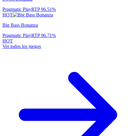
Pragmatic Play
RTP
96.51
%
HOT
Big Bass Bonanza
Pragmatic Play
RTP
96.71
%
HOT
Ver todos los juegos