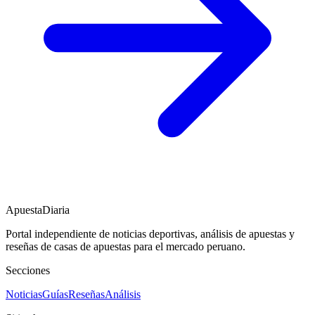
ApuestaDiaria
Portal independiente de noticias deportivas, análisis de apuestas y
reseñas de casas de apuestas para el mercado peruano.
Secciones
Noticias
Guías
Reseñas
Análisis