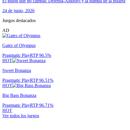
El guion que no cambia: Defensa-Aldosivi y la trampa de la pizarra
24 de junio, 2026
Juegos destacados
AD
Gates of Olympus
Pragmatic Play
RTP
96.5
%
HOT
Sweet Bonanza
Pragmatic Play
RTP
96.51
%
HOT
Big Bass Bonanza
Pragmatic Play
RTP
96.71
%
HOT
Ver todos los juegos