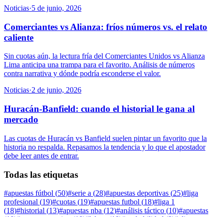
Noticias
·
5 de junio, 2026
Comerciantes vs Alianza: fríos números vs. el relato
caliente
Sin cuotas aún, la lectura fría del Comerciantes Unidos vs Alianza
Lima anticipa una trampa para el favorito. Análisis de números
contra narrativa y dónde podría esconderse el valor.
Noticias
·
2 de junio, 2026
Huracán-Banfield: cuando el historial le gana al
mercado
Las cuotas de Huracán vs Banfield suelen pintar un favorito que la
historia no respalda. Repasamos la tendencia y lo que el apostador
debe leer antes de entrar.
Todas las etiquetas
#
apuestas fútbol
(
50
)
#
serie a
(
28
)
#
apuestas deportivas
(
25
)
#
liga
profesional
(
19
)
#
cuotas
(
19
)
#
apuestas futbol
(
18
)
#
liga 1
(
18
)
#
historial
(
13
)
#
apuestas nba
(
12
)
#
análisis táctico
(
10
)
#
apuestas