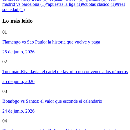
madrid vs barcelona
(
1
)
#
apuestas la liga
(
1
)
#
cuotas clasico
(
1
)
#
real
sociedad
(
1
)
Lo más leído
01
Flamengo vs Sao Paulo: la historia que vuelve y paga
25 de junio, 2026
02
Tucumán-Rivadavia: el cartel de favorito no convence a los números
25 de junio, 2026
03
Botafogo vs Santos: el valor que esconde el calendario
24 de junio, 2026
04