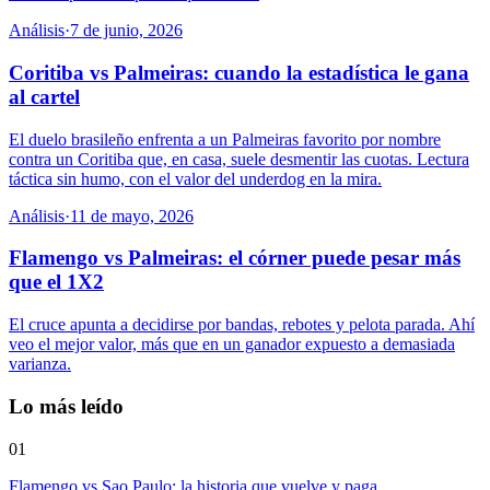
Análisis
·
7 de junio, 2026
Coritiba vs Palmeiras: cuando la estadística le gana
al cartel
El duelo brasileño enfrenta a un Palmeiras favorito por nombre
contra un Coritiba que, en casa, suele desmentir las cuotas. Lectura
táctica sin humo, con el valor del underdog en la mira.
Análisis
·
11 de mayo, 2026
Flamengo vs Palmeiras: el córner puede pesar más
que el 1X2
El cruce apunta a decidirse por bandas, rebotes y pelota parada. Ahí
veo el mejor valor, más que en un ganador expuesto a demasiada
varianza.
Lo más leído
01
Flamengo vs Sao Paulo: la historia que vuelve y paga