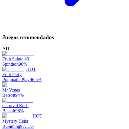
Juegos recomendados
AD
Fruit Salute 40
Spinthon
96
%
HOT
Fruit Party
Pragmatic Play
96.5
%
Mr Vegas
Betsoft
94
%
Carnival Rush
Betsoft
96
%
HOT
Mystery Heist
BGaming
97.13
%