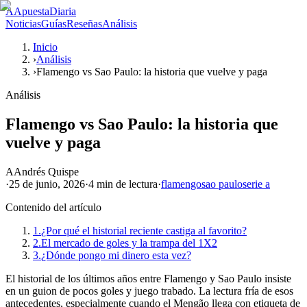
A
ApuestaDiaria
Noticias
Guías
Reseñas
Análisis
Inicio
›
Análisis
›
Flamengo vs Sao Paulo: la historia que vuelve y paga
Análisis
Flamengo vs Sao Paulo: la historia que
vuelve y paga
A
Andrés Quispe
·
25 de junio, 2026
·
4 min
de lectura
·
flamengo
sao paulo
serie a
Contenido del artículo
1.
¿Por qué el historial reciente castiga al favorito?
2.
El mercado de goles y la trampa del 1X2
3.
¿Dónde pongo mi dinero esta vez?
El historial de los últimos años entre Flamengo y Sao Paulo insiste
en un guion de pocos goles y juego trabado. La lectura fría de esos
antecedentes, especialmente cuando el Mengão llega con etiqueta de