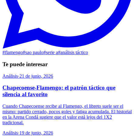
#
flamengo
#
sao paulo
#
serie a
#
análisis táctico
Te puede interesar
Análisis
·
21 de junio, 2026
Chapecoense-Flamengo: el patrón táctico que
silencia al favorito
Cuando Chapecoense recibe al Flamengo, el libreto suele ser el
mismo: partido cerrado, pocos goles y fatiga acumulada. El historial
en la Arena Condá sugiere que el valor está lejos del 1X2
tradicional.
Análisis
·
19 de junio, 2026