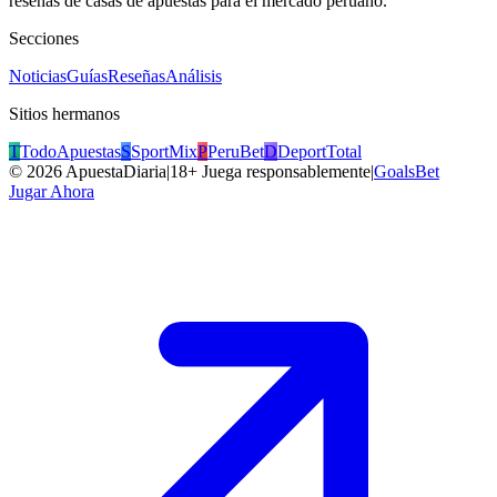
reseñas de casas de apuestas para el mercado peruano.
Secciones
Noticias
Guías
Reseñas
Análisis
Sitios hermanos
T
TodoApuestas
S
SportMix
P
PeruBet
D
DeportTotal
©
2026
ApuestaDiaria
|
18+ Juega responsablemente
|
GoalsBet
Jugar Ahora