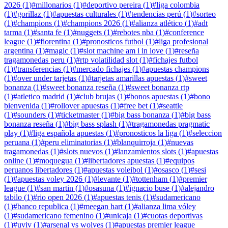
2026
(
1
)
#
millonarios
(
1
)
#
deportivo pereira
(
1
)
#
liga colombia
(
1
)
#
gorillaz
(
1
)
#
apuestas culturales
(
1
)
#
tendencias perú
(
1
)
#
sorteo
(
1
)
#
champions
(
1
)
#
champions 2026
(
1
)
#
alianza atlético
(
1
)
#
adt
tarma
(
1
)
#
santa fe
(
1
)
#
nuggets
(
1
)
#
rebotes nba
(
1
)
#
conference
league
(
1
)
#
fiorentina
(
1
)
#
pronosticos futbol
(
1
)
#
liga profesional
argentina
(
1
)
#
magic
(
1
)
#
slot machine am i in love
(
1
)
#
reseña
tragamonedas peru
(
1
)
#
rtp volatilidad slot
(
1
)
#
fichajes futbol
(
1
)
#
transferencias
(
1
)
#
mercado fichajes
(
1
)
#
apuestas champions
(
1
)
#
over under tarjetas
(
1
)
#
tarjetas amarillas apuestas
(
1
)
#
sweet
bonanza
(
1
)
#
sweet bonanza reseña
(
1
)
#
sweet bonanza rtp
(
1
)
#
atletico madrid
(
1
)
#
club brujas
(
1
)
#
bonos apuestas
(
1
)
#
bono
bienvenida
(
1
)
#
rollover apuestas
(
1
)
#
free bet
(
1
)
#
seattle
(
1
)
#
sounders
(
1
)
#
ticketmaster
(
1
)
#
big bass bonanza
(
1
)
#
big bass
bonanza reseña
(
1
)
#
big bass splash
(
1
)
#
tragamonedas pragmatic
play
(
1
)
#
liga española apuestas
(
1
)
#
pronosticos la liga
(
1
)
#
seleccion
peruana
(
1
)
#
peru eliminatorias
(
1
)
#
blanquirroja
(
1
)
#
nuevas
tragamonedas
(
1
)
#
slots nuevos
(
1
)
#
lanzamientos slots
(
1
)
#
apuestas
online
(
1
)
#
moquegua
(
1
)
#
libertadores apuestas
(
1
)
#
equipos
peruanos libertadores
(
1
)
#
apuestas voleibol
(
1
)
#
osasco
(
1
)
#
sesi
(
1
)
#
apuestas voley 2026
(
1
)
#
levante
(
1
)
#
tottenham
(
1
)
#
premier
league
(
1
)
#
san martin
(
1
)
#
osasuna
(
1
)
#
ignacio buse
(
1
)
#
alejandro
tabilo
(
1
)
#
rio open 2026
(
1
)
#
apuestas tenis
(
1
)
#
sudamericano
(
1
)
#
banco republica
(
1
)
#
meegan hart
(
1
)
#
alianza lima vóley
(
1
)
#
sudamericano femenino
(
1
)
#
unicaja
(
1
)
#
cuotas deportivas
(
1
)
#
uviv
(
1
)
#
arsenal vs wolves
(
1
)
#
apuestas premier league