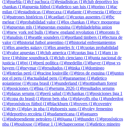
(
1
)
#
puebla
(
1
)
#
cf pachuca
(
1
)
#
estadísticas
(
1
)
#
club deportivo los
chankas
(
1
)
#
apuesta fútbol
(
1
)
#
atletico san luis
(
1
)
#
torino
(
1
)
#
ac
milan
(
1
)
#
estadisticas
(
1
)
#
necaxa
(
1
)
#
atlante
(
1
)
#
venezia
(
1
)
#
lecce
(
1
)
#
patrones históricos
(
1
)
#
cagliari
(
1
)
#
cuotas ausentes
(
1
)
#
fbc
melgar
(
1
)
#
probabilidad valor
(
1
)
#
los chankas
(
1
)
#
ucv moquegua
(
1
)
#
apuestas mls
(
1
)
#
apuestas esquina
(
1
)
#
philadelphia union
(
1
)
#
new york red bulls
(
1
)
#
new england revolution
(
1
)
#
toronto fc
(
1
)
#
analisis
(
1
)
#
seattle sounders
(
1
)
#
portland timbers
(
1
)
#
lectura de
valor
(
1
)
#
historial futbol argentino
(
1
)
#
historial enfrentamientos
(
1
)
#
los angeles galaxy
(
1
)
#
los angeles fc
(
1
)
#
cuotas probabilidad
(
1
)
#
valor apuestas
(
1
)
#
club america
(
1
)
#
cuotas liga 1
(
1
)
#
am i in
love
(
1
)
#
shine soundtrack
(
1
)
#
club cienciano
(
1
)
#
junta nacional de
justicia
(
1
)
#
jnj
(
1
)
#
perú política
(
1
)
#
medellin
(
1
)
#
bayer
(
1
)
#
psg vs
bayern
(
1
)
#
neymar
(
1
)
#
resultados
(
1
)
#
tinka
(
1
)
#
domingo
(
1
)
#
loterías perú
(
1
)
#
racing louisville
(
1
)
#
tiros de esquina
(
1
)
#
juntos
por el peru
(
1
)
#
actualidad peru
(
1
)
#
paranaense
(
1
)
#
atletico
goianiense
(
1
)
#
copa brasil
(
1
)
#
sunderland
(
1
)
#
nottingham forest
(
1
)
#
posiciones
(
1
)
#
liga
(
1
)
#
serums 2026
(
1
)
#
resultados serums
(
1
)
#
plazas serums
(
1
)
#
perú salud
(
1
)
#
chankas
(
1
)
#
posiciones liga 1
(
1
)
#
copa do brasil
(
1
)
#
prop bets nba
(
1
)
#
playoffs nba
(
1
)
#
underdog
(
1
)
#
pronósticos fútbol
(
1
)
#
blackburn
(
1
)
#
rovers
(
1
)
#
coventry
(
1
)
#
city
(
1
)
#
play in nba
(
1
)
#
phoenix suns
(
1
)
#
voley femenino
(
1
)
#
deportivo recoleta
(
1
)
#
sudamericana
(
1
)
#
jaguares
(
1
)
#
independiente petrolero
(
1
)
#
tijuana
(
1
)
#
thunder
(
1
)
#
pronósticos
nba
(
1
)
#
toulouse
(
1
)
#
ligue 1
(
1
)
#
chapecoense
(
1
)
#
atletico mineiro