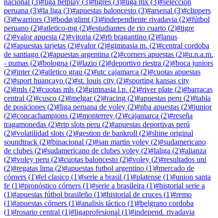
nacional
(
3
)
#
liga betplay
(
3
)
#
tigres
(
3
)
#
liga mx
(
3
)
#
selección
peruana
(
3
)
#
la liga
(
3
)
#
apuestas baloncesto
(
3
)
#
arsenal
(
3
)
#
clippers
(
3
)
#
warriors
(
3
)
#
bodø/glimt
(
3
)
#
independiente rivadavia
(
2
)
#
fútbol
peruano
(
2
)
#
atletico-mg
(
2
)
#
estudiantes de rio cuarto
(
2
)
#
tigre
(
2
)
#
valor apuesta
(
2
)
#
vitoria
(
2
)
#
rb bragantino
(
2
)
#
lanus
(
2
)
#
apuestas tarjetas
(
2
)
#
valor
(
2
)
#
gimnasia m.
(
2
)
#
central cordoba
de santiago
(
2
)
#
apuestas argentina
(
2
)
#
corners apuestas
(
2
)
#
u.n.a.m.
- pumas
(
2
)
#
bologna
(
2
)
#
lazio
(
2
)
#
deportivo riestra
(
2
)
#
boca juniors
(
2
)
#
inter
(
2
)
#
atletico grau
(
2
)
#
utc cajamarca
(
2
)
#
cuotas apuestas
(
2
)
#
sport huancayo
(
2
)
#
st. louis city
(
2
)
#
sporting kansas city
(
2
)
#
mls
(
2
)
#
cuotas mls
(
2
)
#
gimnasia l.p.
(
2
)
#
river plate
(
2
)
#
barracas
central
(
2
)
#
cusco
(
2
)
#
melgar
(
2
)
#
racing
(
2
)
#
apuestas peru
(
2
)
#
tabla
de posiciones
(
2
)
#
liga peruana de voley
(
2
)
#
nba apuestas
(
2
)
#
junior
(
2
)
#
concachampions
(
2
)
#
monterrey
(
2
)
#
cajamarca
(
2
)
#
reseña
tragamonedas
(
2
)
#
rtp slots peru
(
2
)
#
apuestas deportivas perú
(
2
)
#
volatilidad slots
(
2
)
#
gestion de bankroll
(
2
)
#
shine original
soundtrack
(
2
)
#
binacional
(
2
)
#
san martin voley
(
2
)
#
sudamericano
de clubes
(
2
)
#
sudamericano de clubes voley
(
2
)
#
laliga
(
2
)
#
alianza
(
2
)
#
voley peru
(
2
)
#
cuotas baloncesto
(
2
)
#
voley
(
2
)
#
resultados uni
(
2
)
#
regatas lima
(
2
)
#
apuestas futbol argentino
(
1
)
#
mercado de
córners
(
1
)
#
el clasico
(
1
)
#
serie a brasil
(
1
)
#
platense
(
1
)
#
union santa
fe
(
1
)
#
pronóstico córners
(
1
)
#
serie a brasileira
(
1
)
#
historial serie a
(
1
)
#
apuestas fútbol brasileño
(
1
)
#
historial de cruces
(
1
)
#
remo
(
1
)
#
apuestas córners
(
1
)
#
analisis táctico
(
1
)
#
belgrano cordoba
(
1
)
#
rosario central
(
1
)
#
ligaprofesional
(
1
)
#
independ. rivadavia