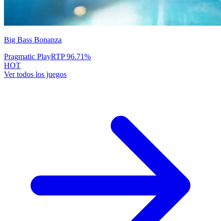
Big Bass Bonanza
Pragmatic Play
RTP
96.71
%
HOT
Ver todos los juegos