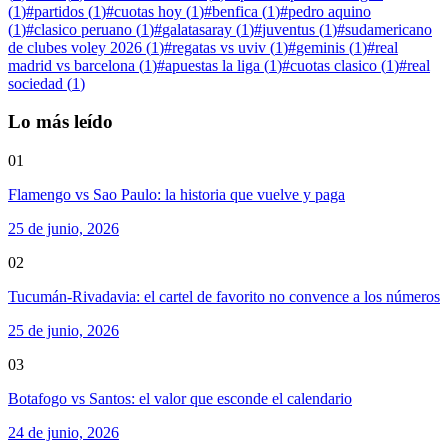
(
1
)
#
partidos
(
1
)
#
cuotas hoy
(
1
)
#
benfica
(
1
)
#
pedro aquino
(
1
)
#
clasico peruano
(
1
)
#
galatasaray
(
1
)
#
juventus
(
1
)
#
sudamericano
de clubes voley 2026
(
1
)
#
regatas vs uviv
(
1
)
#
geminis
(
1
)
#
real
madrid vs barcelona
(
1
)
#
apuestas la liga
(
1
)
#
cuotas clasico
(
1
)
#
real
sociedad
(
1
)
Lo más leído
01
Flamengo vs Sao Paulo: la historia que vuelve y paga
25 de junio, 2026
02
Tucumán-Rivadavia: el cartel de favorito no convence a los números
25 de junio, 2026
03
Botafogo vs Santos: el valor que esconde el calendario
24 de junio, 2026