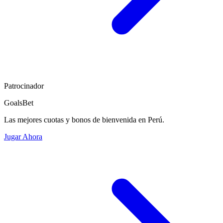
Patrocinador
GoalsBet
Las mejores cuotas y bonos de bienvenida en Perú.
Jugar Ahora