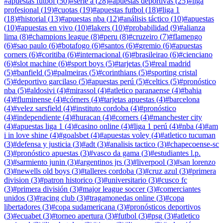
#
apuestas fútbol
(
50
)
#
serie a
(
28
)
#
apuestas deportivas
(
25
)
#
liga
profesional
(
19
)
#
cuotas
(
19
)
#
apuestas futbol
(
18
)
#
liga 1
(
18
)
#
historial
(
13
)
#
apuestas nba
(
12
)
#
análisis táctico
(
10
)
#
apuestas
(
10
)
#
apuestas en vivo
(
10
)
#
lakers
(
10
)
#
probabilidad
(
9
)
#
alianza
lima
(
8
)
#
champions league
(
8
)
#
peru
(
8
)
#
cruzeiro
(
7
)
#
flamengo
(
6
)
#
sao paulo
(
6
)
#
botafogo
(
6
)
#
santos
(
6
)
#
gremio
(
6
)
#
apuestas
corners
(
6
)
#
coritiba
(
6
)
#
internacional
(
6
)
#
brasileirao
(
6
)
#
cienciano
(
6
)
#
slot machine
(
6
)
#
sport boys
(
5
)
#
tarjetas
(
5
)
#
real madrid
(
5
)
#
banfield
(
5
)
#
palmeiras
(
5
)
#
corinthians
(
5
)
#
sporting cristal
(
5
)
#
deportivo garcilaso
(
5
)
#
apuestas perú
(
5
)
#
celtics
(
5
)
#
pronóstico
nba
(
5
)
#
aldosivi
(
4
)
#
mirassol
(
4
)
#
atletico paranaense
(
4
)
#
bahia
(
4
)
#
fluminense
(
4
)
#
córners
(
4
)
#
tarjetas apuestas
(
4
)
#
barcelona
(
4
)
#
velez sarsfield
(
4
)
#
instituto cordoba
(
4
)
#
pronóstico
(
4
)
#
independiente
(
4
)
#
huracan
(
4
)
#
corners
(
4
)
#
manchester city
(
4
)
#
apuestas liga 1
(
4
)
#
casino online
(
4
)
#
liga 1 perú
(
4
)
#
nba
(
4
)
#
am
i in love shine
(
4
)
#
goalsbet
(
4
)
#
apuestas voley
(
4
)
#
atletico tucuman
(
3
)
#
defensa y justicia
(
3
)
#
adt
(
3
)
#
analisis tactico
(
3
)
#
chapecoense-sc
(
3
)
#
pronóstico apuestas
(
3
)
#
vasco da gama
(
3
)
#
estudiantes l.p.
(
3
)
#
sarmiento junin
(
3
)
#
argentinos jrs
(
3
)
#
liverpool
(
3
)
#
san lorenzo
(
3
)
#
newells old boys
(
3
)
#
talleres cordoba
(
3
)
#
cruz azul
(
3
)
#
primera
division
(
3
)
#
patron historico
(
3
)
#
universitario
(
3
)
#
cusco fc
(
3
)
#
primera división
(
3
)
#
major league soccer
(
3
)
#
comerciantes
unidos
(
3
)
#
racing club
(
3
)
#
tragamonedas online
(
3
)
#
copa
libertadores
(
3
)
#
copa sudamericana
(
3
)
#
pronósticos deportivos
(
3
)
#
ecuabet
(
3
)
#
torneo apertura
(
3
)
#
futbol
(
3
)
#
psg
(
3
)
#
atletico