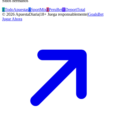
Sitios hermanos
T
TodoApuestas
S
SportMix
P
PeruBet
D
DeportTotal
©
2026
ApuestaDiaria
|
18+ Juega responsablemente
|
GoalsBet
Jugar Ahora