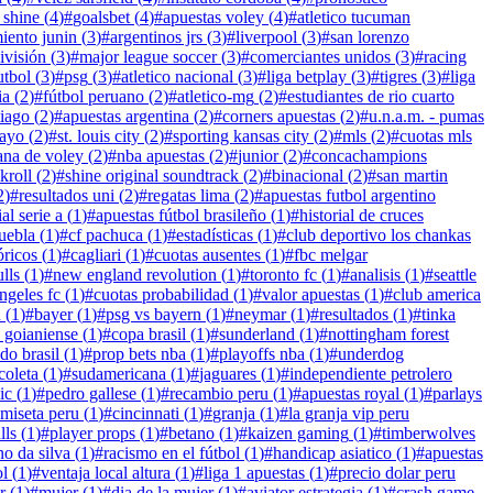
 shine
(
4
)
#
goalsbet
(
4
)
#
apuestas voley
(
4
)
#
atletico tucuman
iento junin
(
3
)
#
argentinos jrs
(
3
)
#
liverpool
(
3
)
#
san lorenzo
ivisión
(
3
)
#
major league soccer
(
3
)
#
comerciantes unidos
(
3
)
#
racing
utbol
(
3
)
#
psg
(
3
)
#
atletico nacional
(
3
)
#
liga betplay
(
3
)
#
tigres
(
3
)
#
liga
ia
(
2
)
#
fútbol peruano
(
2
)
#
atletico-mg
(
2
)
#
estudiantes de rio cuarto
tiago
(
2
)
#
apuestas argentina
(
2
)
#
corners apuestas
(
2
)
#
u.n.a.m. - pumas
cayo
(
2
)
#
st. louis city
(
2
)
#
sporting kansas city
(
2
)
#
mls
(
2
)
#
cuotas mls
ana de voley
(
2
)
#
nba apuestas
(
2
)
#
junior
(
2
)
#
concachampions
kroll
(
2
)
#
shine original soundtrack
(
2
)
#
binacional
(
2
)
#
san martin
2
)
#
resultados uni
(
2
)
#
regatas lima
(
2
)
#
apuestas futbol argentino
ial serie a
(
1
)
#
apuestas fútbol brasileño
(
1
)
#
historial de cruces
uebla
(
1
)
#
cf pachuca
(
1
)
#
estadísticas
(
1
)
#
club deportivo los chankas
óricos
(
1
)
#
cagliari
(
1
)
#
cuotas ausentes
(
1
)
#
fbc melgar
lls
(
1
)
#
new england revolution
(
1
)
#
toronto fc
(
1
)
#
analisis
(
1
)
#
seattle
angeles fc
(
1
)
#
cuotas probabilidad
(
1
)
#
valor apuestas
(
1
)
#
club america
n
(
1
)
#
bayer
(
1
)
#
psg vs bayern
(
1
)
#
neymar
(
1
)
#
resultados
(
1
)
#
tinka
o goianiense
(
1
)
#
copa brasil
(
1
)
#
sunderland
(
1
)
#
nottingham forest
do brasil
(
1
)
#
prop bets nba
(
1
)
#
playoffs nba
(
1
)
#
underdog
coleta
(
1
)
#
sudamericana
(
1
)
#
jaguares
(
1
)
#
independiente petrolero
ic
(
1
)
#
pedro gallese
(
1
)
#
recambio peru
(
1
)
#
apuestas royal
(
1
)
#
parlays
miseta peru
(
1
)
#
cincinnati
(
1
)
#
granja
(
1
)
#
la granja vip peru
lls
(
1
)
#
player props
(
1
)
#
betano
(
1
)
#
kaizen gaming
(
1
)
#
timberwolves
no da silva
(
1
)
#
racismo en el fútbol
(
1
)
#
handicap asiatico
(
1
)
#
apuestas
ol
(
1
)
#
ventaja local altura
(
1
)
#
liga 1 apuestas
(
1
)
#
precio dolar peru
r
(
1
)
#
mujer
(
1
)
#
dia de la mujer
(
1
)
#
aviator estrategia
(
1
)
#
crash game