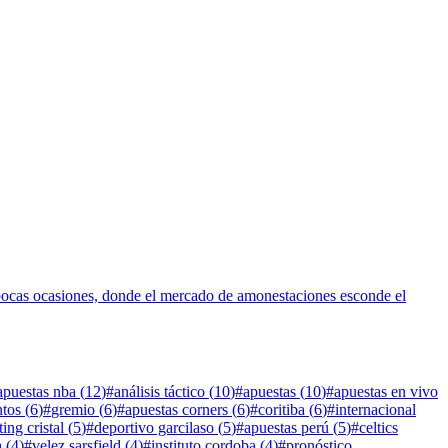
 y pocas ocasiones, donde el mercado de amonestaciones esconde el
apuestas nba
(
12
)
#
análisis táctico
(
10
)
#
apuestas
(
10
)
#
apuestas en vivo
ntos
(
6
)
#
gremio
(
6
)
#
apuestas corners
(
6
)
#
coritiba
(
6
)
#
internacional
ting cristal
(
5
)
#
deportivo garcilaso
(
5
)
#
apuestas perú
(
5
)
#
celtics
a
(
4
)
#
velez sarsfield
(
4
)
#
instituto cordoba
(
4
)
#
pronóstico