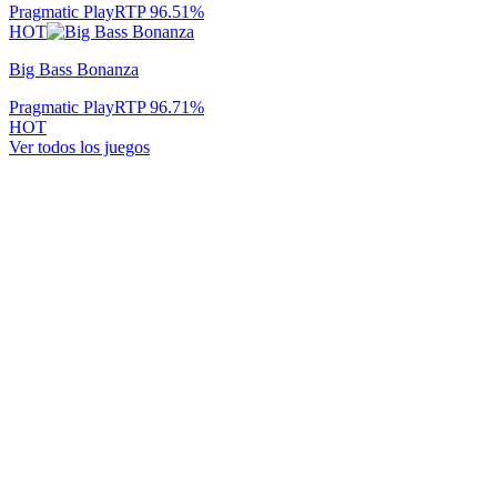
Pragmatic Play
RTP
96.51
%
HOT
Big Bass Bonanza
Pragmatic Play
RTP
96.71
%
HOT
Ver todos los juegos