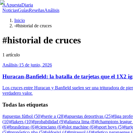
A
ApuestaDiaria
Noticias
Guías
Reseñas
Análisis
Inicio
›
#historial de cruces
#
historial de cruces
1
artículo
Análisis
·
15 de junio, 2026
Huracan-Banfield: la batalla de tarjetas que el 1X2 i
Los cruces entre Huracan y Banfield suelen ser una trituradora de pier
verdadero valor.
Todas las etiquetas
#
apuestas fútbol
(
50
)
#
serie a
(
28
)
#
apuestas deportivas
(
25
)
#
liga profe
(
10
)
#
lakers
(
10
)
#
probabilidad
(
9
)
#
alianza lima
(
8
)
#
champions league
(
6
)
#
brasileirao
(
6
)
#
cienciano
(
6
)
#
slot machine
(
6
)
#
sport boys
(
5
)
#
tarj
(
5
)
#
pronóstico nba
(
5
)
#
aldosivi
(
4
)
#
mirassol
(
4
)
#
atletico paranaense
(