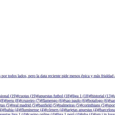
por todos lados, pero la data reciente pide menos épica y más frialdad a
sional
(
19
)
#
cuotas
(
19
)
#
apuestas futbol
(
18
)
#
liga 1
(
18
)
#
historial
(
13
)
#
(
8
)
#
peru
(
8
)
#
cruzeiro
(
7
)
#
flamengo
(
6
)
#
sao paulo
(
6
)
#
botafogo
(
6
)
#
sa
etas
(
5
)
#
real madrid
(
5
)
#
banfield
(
5
)
#
palmeiras
(
5
)
#
corinthians
(
5
)
#
spor
4
)
#
bahia
(
4
)
#
fluminense
(
4
)
#
córners
(
4
)
#
tarjetas apuestas
(
4
)
#
barcelon
puestas liga 1
(
4
)
#
casino online
(
4
)
#
liga 1 perú
(
4
)
#
nba
(
4
)
#
am i in love