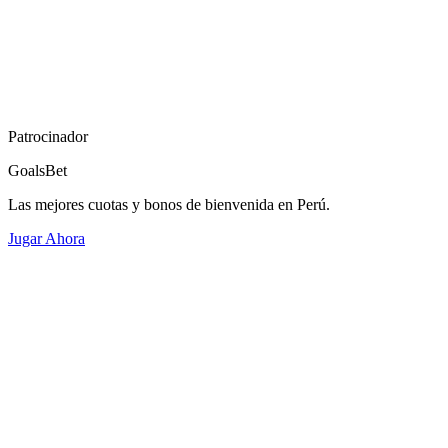
Patrocinador
GoalsBet
Las mejores cuotas y bonos de bienvenida en Perú.
Jugar Ahora