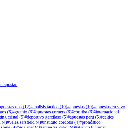
l apostar.
apuestas nba
(
12
)
#
análisis táctico
(
10
)
#
apuestas
(
10
)
#
apuestas en vivo
ntos
(
6
)
#
gremio
(
6
)
#
apuestas corners
(
6
)
#
coritiba
(
6
)
#
internacional
ting cristal
(
5
)
#
deportivo garcilaso
(
5
)
#
apuestas perú
(
5
)
#
celtics
a
(
4
)
#
velez sarsfield
(
4
)
#
instituto cordoba
(
4
)
#
pronóstico
 shine
(
4
)
#
goalsbet
(
4
)
#
apuestas voley
(
4
)
#
atletico tucuman