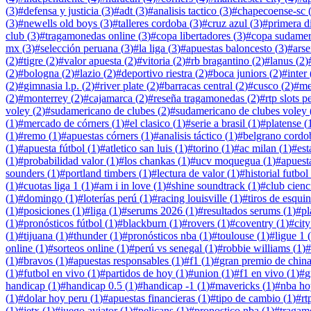
(
3
)
#
defensa y justicia
(
3
)
#
adt
(
3
)
#
analisis tactico
(
3
)
#
chapecoense-sc
(
3
)
#
newells old boys
(
3
)
#
talleres cordoba
(
3
)
#
cruz azul
(
3
)
#
primera d
club
(
3
)
#
tragamonedas online
(
3
)
#
copa libertadores
(
3
)
#
copa sudamer
mx
(
3
)
#
selección peruana
(
3
)
#
la liga
(
3
)
#
apuestas baloncesto
(
3
)
#
arse
(
2
)
#
tigre
(
2
)
#
valor apuesta
(
2
)
#
vitoria
(
2
)
#
rb bragantino
(
2
)
#
lanus
(
2
)
(
2
)
#
bologna
(
2
)
#
lazio
(
2
)
#
deportivo riestra
(
2
)
#
boca juniors
(
2
)
#
inter
(
2
)
#
gimnasia l.p.
(
2
)
#
river plate
(
2
)
#
barracas central
(
2
)
#
cusco
(
2
)
#
me
(
2
)
#
monterrey
(
2
)
#
cajamarca
(
2
)
#
reseña tragamonedas
(
2
)
#
rtp slots p
voley
(
2
)
#
sudamericano de clubes
(
2
)
#
sudamericano de clubes voley
(
1
)
#
mercado de córners
(
1
)
#
el clasico
(
1
)
#
serie a brasil
(
1
)
#
platense
(
(
1
)
#
remo
(
1
)
#
apuestas córners
(
1
)
#
analisis táctico
(
1
)
#
belgrano cordo
(
1
)
#
apuesta fútbol
(
1
)
#
atletico san luis
(
1
)
#
torino
(
1
)
#
ac milan
(
1
)
#
est
(
1
)
#
probabilidad valor
(
1
)
#
los chankas
(
1
)
#
ucv moquegua
(
1
)
#
apuest
sounders
(
1
)
#
portland timbers
(
1
)
#
lectura de valor
(
1
)
#
historial futbol
(
1
)
#
cuotas liga 1
(
1
)
#
am i in love
(
1
)
#
shine soundtrack
(
1
)
#
club cienc
(
1
)
#
domingo
(
1
)
#
loterías perú
(
1
)
#
racing louisville
(
1
)
#
tiros de esqui
(
1
)
#
posiciones
(
1
)
#
liga
(
1
)
#
serums 2026
(
1
)
#
resultados serums
(
1
)
#
pl
(
1
)
#
pronósticos fútbol
(
1
)
#
blackburn
(
1
)
#
rovers
(
1
)
#
coventry
(
1
)
#
city
(
1
)
#
tijuana
(
1
)
#
thunder
(
1
)
#
pronósticos nba
(
1
)
#
toulouse
(
1
)
#
ligue 1
(
online
(
1
)
#
sorteos online
(
1
)
#
perú vs senegal
(
1
)
#
robbie williams
(
1
)
#
(
1
)
#
bravos
(
1
)
#
apuestas responsables
(
1
)
#
f1
(
1
)
#
gran premio de chin
(
1
)
#
futbol en vivo
(
1
)
#
partidos de hoy
(
1
)
#
union
(
1
)
#
f1 en vivo
(
1
)
#
g
handicap
(
1
)
#
handicap 0.5
(
1
)
#
handicap -1
(
1
)
#
mavericks
(
1
)
#
nba ho
(
1
)
#
dolar hoy peru
(
1
)
#
apuestas financieras
(
1
)
#
tipo de cambio
(
1
)
#
rt
(
1
)
#
jetx
(
1
)
#
juego aviator
(
1
)
#
pelicans
(
1
)
#
pronostico nba
(
1
)
#
tragam