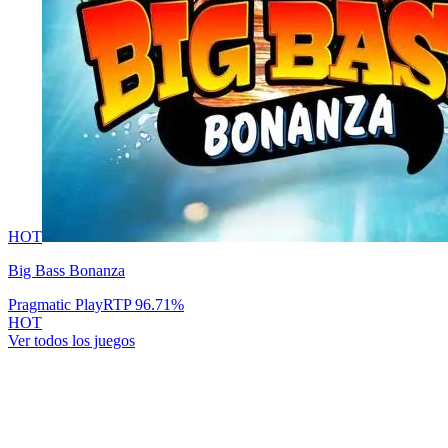
HOT
Big Bass Bonanza
Pragmatic Play
RTP
96.71
%
HOT
Ver todos los juegos