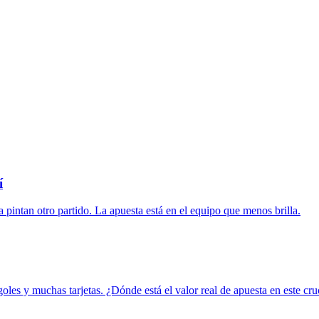
í
ia pintan otro partido. La apuesta está en el equipo que menos brilla.
oles y muchas tarjetas. ¿Dónde está el valor real de apuesta en este cr