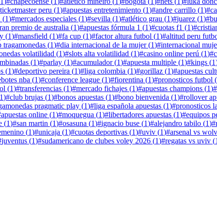
1
)
#
chapecoense
(
1
)
#
atletico mineiro
(
1
)
#
bogota
(
1
)
#
nets
(
1
)
#
luka donc
ticketmaster peru
(
1
)
#
apuestas entretenimiento
(
1
)
#
andre carrillo
(
1
)
#
ca
a
(
1
)
#
mercados especiales
(
1
)
#
sevilla
(
1
)
#
atlético grau
(
1
)
#
juarez
(
1
)
#
bu
ran premio de australia
(
1
)
#
apuestas fórmula 1
(
1
)
#
cuotas f1
(
1
)
#
cristia
y
(
1
)
#
mansfield
(
1
)
#
fa cup
(
1
)
#
factor altura futbol
(
1
)
#
altitud peru futb
p tragamonedas
(
1
)
#
dia internacional de la mujer
(
1
)
#
internacional muje
onedas volatilidad
(
1
)
#
slots alta volatilidad
(
1
)
#
casino online perú
(
1
)
#
ombinadas
(
1
)
#
parlay
(
1
)
#
acumulador
(
1
)
#
apuesta multiple
(
1
)
#
kings
(
1
os
(
1
)
#
deportivo pereira
(
1
)
#
liga colombia
(
1
)
#
gorillaz
(
1
)
#
apuestas cult
ebotes nba
(
1
)
#
conference league
(
1
)
#
fiorentina
(
1
)
#
pronosticos futbol
(
ol
(
1
)
#
transferencias
(
1
)
#
mercado fichajes
(
1
)
#
apuestas champions
(
1
)
#
1
)
#
club brujas
(
1
)
#
bonos apuestas
(
1
)
#
bono bienvenida
(
1
)
#
rollover ap
agamonedas pragmatic play
(
1
)
#
liga española apuestas
(
1
)
#
pronosticos la
#
apuestas online
(
1
)
#
moquegua
(
1
)
#
libertadores apuestas
(
1
)
#
equipos p
e
(
1
)
#
san martin
(
1
)
#
osasuna
(
1
)
#
ignacio buse
(
1
)
#
alejandro tabilo
(
1
)
#
emenino
(
1
)
#
unicaja
(
1
)
#
cuotas deportivas
(
1
)
#
uviv
(
1
)
#
arsenal vs wol
#
juventus
(
1
)
#
sudamericano de clubes voley 2026
(
1
)
#
regatas vs uviv
(