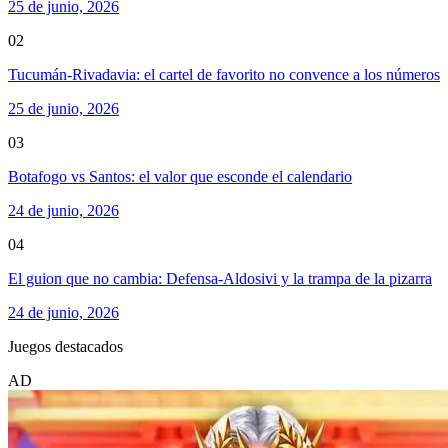
25 de junio, 2026
02
Tucumán-Rivadavia: el cartel de favorito no convence a los números
25 de junio, 2026
03
Botafogo vs Santos: el valor que esconde el calendario
24 de junio, 2026
04
El guion que no cambia: Defensa-Aldosivi y la trampa de la pizarra
24 de junio, 2026
Juegos destacados
AD