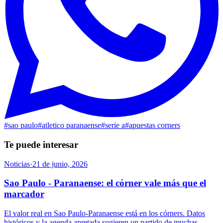
#
sao paulo
#
atletico paranaense
#
serie a
#
apuestas corners
Te puede interesar
Noticias
·
21 de junio, 2026
Sao Paulo - Paranaense: el córner vale más que el
marcador
El valor real en Sao Paulo-Paranaense está en los córners. Datos
históricos y la agenda apretada sugieren un partido de muchas