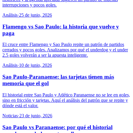
interrupciones y pocos goles.
Análisis
·
25 de junio, 2026
Flamengo vs Sao Paulo: la historia que vuelve y
paga
El cruce entre Flamengo y Sao Paulo repite un patrón de partidos
cerrados y pocos goles. Analizamos por qué el underdog y el under
2.5 goles volverán a ser la apuesta inteligente.
Análisis
·
10 de junio, 2026
Sao Paulo-Paranaense: las tarjetas tienen más
memoria que el gol
El historial entre Sao Paulo y Atlético Paranaense no se lee en goles,
sino en fricción y tarjetas. Aquí el análisis del patrón que se repite y
dónde está el valor.
Noticias
·
23 de junio, 2026
Sao Paulo vs Paranaense: por qué el historial