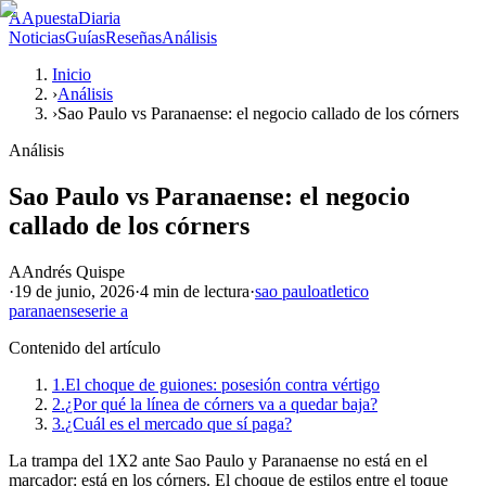
A
ApuestaDiaria
Noticias
Guías
Reseñas
Análisis
Inicio
›
Análisis
›
Sao Paulo vs Paranaense: el negocio callado de los córners
Análisis
Sao Paulo vs Paranaense: el negocio
callado de los córners
A
Andrés Quispe
·
19 de junio, 2026
·
4 min
de lectura
·
sao paulo
atletico
paranaense
serie a
Contenido del artículo
1.
El choque de guiones: posesión contra vértigo
2.
¿Por qué la línea de córners va a quedar baja?
3.
¿Cuál es el mercado que sí paga?
La trampa del 1X2 ante Sao Paulo y Paranaense no está en el
marcador: está en los córners. El choque de estilos entre el toque