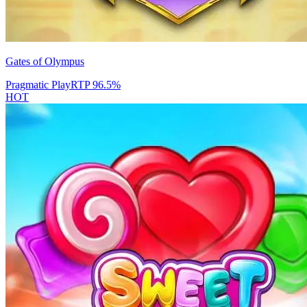
Gates of Olympus
Pragmatic Play
RTP
96.5
%
HOT