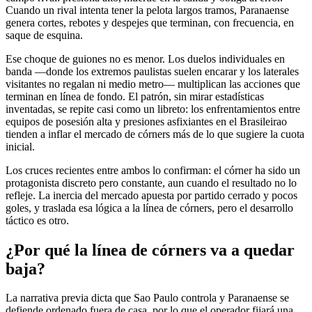
Cuando un rival intenta tener la pelota largos tramos, Paranaense
genera cortes, rebotes y despejes que terminan, con frecuencia, en
saque de esquina.
Ese choque de guiones no es menor. Los duelos individuales en
banda —donde los extremos paulistas suelen encarar y los laterales
visitantes no regalan ni medio metro— multiplican las acciones que
terminan en línea de fondo. El patrón, sin mirar estadísticas
inventadas, se repite casi como un libreto: los enfrentamientos entre
equipos de posesión alta y presiones asfixiantes en el Brasileirao
tienden a inflar el mercado de córners más de lo que sugiere la cuota
inicial.
Los cruces recientes entre ambos lo confirman: el córner ha sido un
protagonista discreto pero constante, aun cuando el resultado no lo
refleje. La inercia del mercado apuesta por partido cerrado y pocos
goles, y traslada esa lógica a la línea de córners, pero el desarrollo
táctico es otro.
¿Por qué la línea de córners va a quedar
baja?
La narrativa previa dicta que Sao Paulo controla y Paranaense se
defiende ordenado fuera de casa, por lo que el operador fijará una