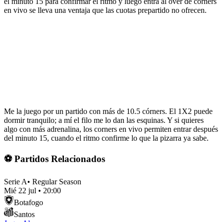
el minuto 15 para confirmar el ritmo y luego entra al over de córners
en vivo se lleva una ventaja que las cuotas prepartido no ofrecen.
Me la juego por un partido con más de 10.5 córners. El 1X2 puede
dormir tranquilo; a mí el filo me lo dan las esquinas. Y si quieres
algo con más adrenalina, los corners en vivo permiten entrar después
del minuto 15, cuando el ritmo confirme lo que la pizarra ya sabe.
⚽ Partidos Relacionados
Serie A
•
Regular Season
Mié 22 jul
•
20:00
Botafogo
Santos