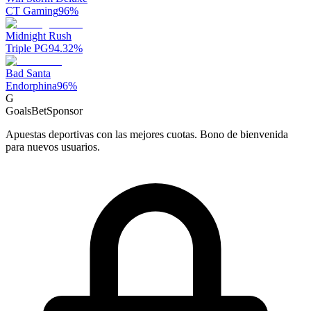
CT Gaming
96
%
Midnight Rush
Triple PG
94.32
%
Bad Santa
Endorphina
96
%
G
GoalsBet
Sponsor
Apuestas deportivas con las mejores cuotas. Bono de bienvenida
para nuevos usuarios.