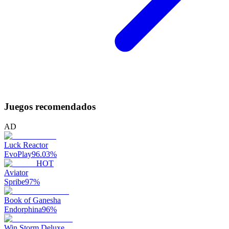
Juegos recomendados
AD
Luck Reactor
EvoPlay
96.03
%
HOT
Aviator
Spribe
97
%
Book of Ganesha
Endorphina
96
%
Win Storm Deluxe