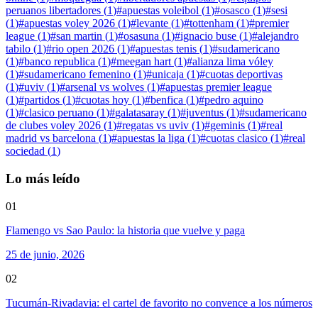
peruanos libertadores
(
1
)
#
apuestas voleibol
(
1
)
#
osasco
(
1
)
#
sesi
(
1
)
#
apuestas voley 2026
(
1
)
#
levante
(
1
)
#
tottenham
(
1
)
#
premier
league
(
1
)
#
san martin
(
1
)
#
osasuna
(
1
)
#
ignacio buse
(
1
)
#
alejandro
tabilo
(
1
)
#
rio open 2026
(
1
)
#
apuestas tenis
(
1
)
#
sudamericano
(
1
)
#
banco republica
(
1
)
#
meegan hart
(
1
)
#
alianza lima vóley
(
1
)
#
sudamericano femenino
(
1
)
#
unicaja
(
1
)
#
cuotas deportivas
(
1
)
#
uviv
(
1
)
#
arsenal vs wolves
(
1
)
#
apuestas premier league
(
1
)
#
partidos
(
1
)
#
cuotas hoy
(
1
)
#
benfica
(
1
)
#
pedro aquino
(
1
)
#
clasico peruano
(
1
)
#
galatasaray
(
1
)
#
juventus
(
1
)
#
sudamericano
de clubes voley 2026
(
1
)
#
regatas vs uviv
(
1
)
#
geminis
(
1
)
#
real
madrid vs barcelona
(
1
)
#
apuestas la liga
(
1
)
#
cuotas clasico
(
1
)
#
real
sociedad
(
1
)
Lo más leído
01
Flamengo vs Sao Paulo: la historia que vuelve y paga
25 de junio, 2026
02
Tucumán-Rivadavia: el cartel de favorito no convence a los números