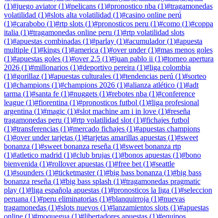
(
1
)
#
juego aviator
(
1
)
#
pelicans
(
1
)
#
pronostico nba
(
1
)
#
tragamonedas
volatilidad
(
1
)
#
slots alta volatilidad
(
1
)
#
casino online perú
(
1
)
#
carabobo
(
1
)
#
rtp slots
(
1
)
#
pronosticos peru
(
1
)
#
como
(
1
)
#
coppa
italia
(
1
)
#
tragamonedas online peru
(
1
)
#
rtp volatilidad slots
(
1
)
#
apuestas combinadas
(
1
)
#
parlay
(
1
)
#
acumulador
(
1
)
#
apuesta
multiple
(
1
)
#
kings
(
1
)
#
america
(
1
)
#
over under
(
1
)
#
mas menos goles
(
1
)
#
apuestas goles
(
1
)
#
over 2.5
(
1
)
#
juan pablo ii
(
1
)
#
torneo apertura
2026
(
1
)
#
millonarios
(
1
)
#
deportivo pereira
(
1
)
#
liga colombia
(
1
)
#
gorillaz
(
1
)
#
apuestas culturales
(
1
)
#
tendencias perú
(
1
)
#
sorteo
(
1
)
#
champions
(
1
)
#
champions 2026
(
1
)
#
alianza atlético
(
1
)
#
adt
tarma
(
1
)
#
santa fe
(
1
)
#
nuggets
(
1
)
#
rebotes nba
(
1
)
#
conference
league
(
1
)
#
fiorentina
(
1
)
#
pronosticos futbol
(
1
)
#
liga profesional
argentina
(
1
)
#
magic
(
1
)
#
slot machine am i in love
(
1
)
#
reseña
tragamonedas peru
(
1
)
#
rtp volatilidad slot
(
1
)
#
fichajes futbol
(
1
)
#
transferencias
(
1
)
#
mercado fichajes
(
1
)
#
apuestas champions
(
1
)
#
over under tarjetas
(
1
)
#
tarjetas amarillas apuestas
(
1
)
#
sweet
bonanza
(
1
)
#
sweet bonanza reseña
(
1
)
#
sweet bonanza rtp
(
1
)
#
atletico madrid
(
1
)
#
club brujas
(
1
)
#
bonos apuestas
(
1
)
#
bono
bienvenida
(
1
)
#
rollover apuestas
(
1
)
#
free bet
(
1
)
#
seattle
(
1
)
#
sounders
(
1
)
#
ticketmaster
(
1
)
#
big bass bonanza
(
1
)
#
big bass
bonanza reseña
(
1
)
#
big bass splash
(
1
)
#
tragamonedas pragmatic
play
(
1
)
#
liga española apuestas
(
1
)
#
pronosticos la liga
(
1
)
#
seleccion
peruana
(
1
)
#
peru eliminatorias
(
1
)
#
blanquirroja
(
1
)
#
nuevas
tragamonedas
(
1
)
#
slots nuevos
(
1
)
#
lanzamientos slots
(
1
)
#
apuestas
online
(
1
)
#
moquegua
(
1
)
#
libertadores apuestas
(
1
)
#
equipos