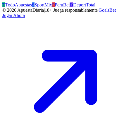
T
TodoApuestas
S
SportMix
P
PeruBet
D
DeportTotal
©
2026
ApuestaDiaria
|
18+ Juega responsablemente
|
GoalsBet
Jugar Ahora