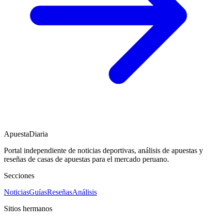
ApuestaDiaria
Portal independiente de noticias deportivas, análisis de apuestas y
reseñas de casas de apuestas para el mercado peruano.
Secciones
Noticias
Guías
Reseñas
Análisis
Sitios hermanos