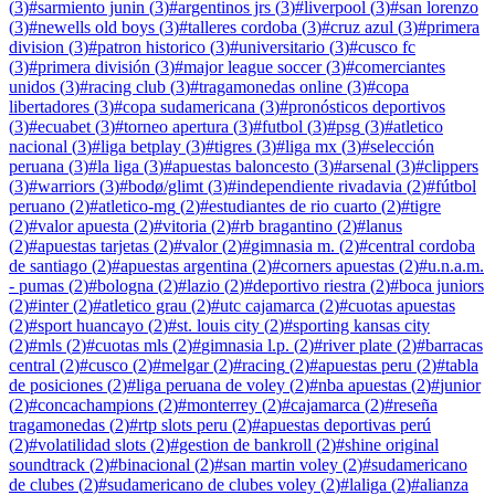
(
3
)
#
sarmiento junin
(
3
)
#
argentinos jrs
(
3
)
#
liverpool
(
3
)
#
san lorenzo
(
3
)
#
newells old boys
(
3
)
#
talleres cordoba
(
3
)
#
cruz azul
(
3
)
#
primera
division
(
3
)
#
patron historico
(
3
)
#
universitario
(
3
)
#
cusco fc
(
3
)
#
primera división
(
3
)
#
major league soccer
(
3
)
#
comerciantes
unidos
(
3
)
#
racing club
(
3
)
#
tragamonedas online
(
3
)
#
copa
libertadores
(
3
)
#
copa sudamericana
(
3
)
#
pronósticos deportivos
(
3
)
#
ecuabet
(
3
)
#
torneo apertura
(
3
)
#
futbol
(
3
)
#
psg
(
3
)
#
atletico
nacional
(
3
)
#
liga betplay
(
3
)
#
tigres
(
3
)
#
liga mx
(
3
)
#
selección
peruana
(
3
)
#
la liga
(
3
)
#
apuestas baloncesto
(
3
)
#
arsenal
(
3
)
#
clippers
(
3
)
#
warriors
(
3
)
#
bodø/glimt
(
3
)
#
independiente rivadavia
(
2
)
#
fútbol
peruano
(
2
)
#
atletico-mg
(
2
)
#
estudiantes de rio cuarto
(
2
)
#
tigre
(
2
)
#
valor apuesta
(
2
)
#
vitoria
(
2
)
#
rb bragantino
(
2
)
#
lanus
(
2
)
#
apuestas tarjetas
(
2
)
#
valor
(
2
)
#
gimnasia m.
(
2
)
#
central cordoba
de santiago
(
2
)
#
apuestas argentina
(
2
)
#
corners apuestas
(
2
)
#
u.n.a.m.
- pumas
(
2
)
#
bologna
(
2
)
#
lazio
(
2
)
#
deportivo riestra
(
2
)
#
boca juniors
(
2
)
#
inter
(
2
)
#
atletico grau
(
2
)
#
utc cajamarca
(
2
)
#
cuotas apuestas
(
2
)
#
sport huancayo
(
2
)
#
st. louis city
(
2
)
#
sporting kansas city
(
2
)
#
mls
(
2
)
#
cuotas mls
(
2
)
#
gimnasia l.p.
(
2
)
#
river plate
(
2
)
#
barracas
central
(
2
)
#
cusco
(
2
)
#
melgar
(
2
)
#
racing
(
2
)
#
apuestas peru
(
2
)
#
tabla
de posiciones
(
2
)
#
liga peruana de voley
(
2
)
#
nba apuestas
(
2
)
#
junior
(
2
)
#
concachampions
(
2
)
#
monterrey
(
2
)
#
cajamarca
(
2
)
#
reseña
tragamonedas
(
2
)
#
rtp slots peru
(
2
)
#
apuestas deportivas perú
(
2
)
#
volatilidad slots
(
2
)
#
gestion de bankroll
(
2
)
#
shine original
soundtrack
(
2
)
#
binacional
(
2
)
#
san martin voley
(
2
)
#
sudamericano
de clubes
(
2
)
#
sudamericano de clubes voley
(
2
)
#
laliga
(
2
)
#
alianza