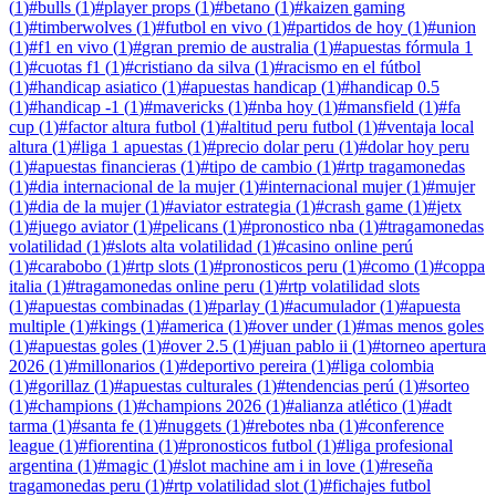
(
1
)
#
bulls
(
1
)
#
player props
(
1
)
#
betano
(
1
)
#
kaizen gaming
(
1
)
#
timberwolves
(
1
)
#
futbol en vivo
(
1
)
#
partidos de hoy
(
1
)
#
union
(
1
)
#
f1 en vivo
(
1
)
#
gran premio de australia
(
1
)
#
apuestas fórmula 1
(
1
)
#
cuotas f1
(
1
)
#
cristiano da silva
(
1
)
#
racismo en el fútbol
(
1
)
#
handicap asiatico
(
1
)
#
apuestas handicap
(
1
)
#
handicap 0.5
(
1
)
#
handicap -1
(
1
)
#
mavericks
(
1
)
#
nba hoy
(
1
)
#
mansfield
(
1
)
#
fa
cup
(
1
)
#
factor altura futbol
(
1
)
#
altitud peru futbol
(
1
)
#
ventaja local
altura
(
1
)
#
liga 1 apuestas
(
1
)
#
precio dolar peru
(
1
)
#
dolar hoy peru
(
1
)
#
apuestas financieras
(
1
)
#
tipo de cambio
(
1
)
#
rtp tragamonedas
(
1
)
#
dia internacional de la mujer
(
1
)
#
internacional mujer
(
1
)
#
mujer
(
1
)
#
dia de la mujer
(
1
)
#
aviator estrategia
(
1
)
#
crash game
(
1
)
#
jetx
(
1
)
#
juego aviator
(
1
)
#
pelicans
(
1
)
#
pronostico nba
(
1
)
#
tragamonedas
volatilidad
(
1
)
#
slots alta volatilidad
(
1
)
#
casino online perú
(
1
)
#
carabobo
(
1
)
#
rtp slots
(
1
)
#
pronosticos peru
(
1
)
#
como
(
1
)
#
coppa
italia
(
1
)
#
tragamonedas online peru
(
1
)
#
rtp volatilidad slots
(
1
)
#
apuestas combinadas
(
1
)
#
parlay
(
1
)
#
acumulador
(
1
)
#
apuesta
multiple
(
1
)
#
kings
(
1
)
#
america
(
1
)
#
over under
(
1
)
#
mas menos goles
(
1
)
#
apuestas goles
(
1
)
#
over 2.5
(
1
)
#
juan pablo ii
(
1
)
#
torneo apertura
2026
(
1
)
#
millonarios
(
1
)
#
deportivo pereira
(
1
)
#
liga colombia
(
1
)
#
gorillaz
(
1
)
#
apuestas culturales
(
1
)
#
tendencias perú
(
1
)
#
sorteo
(
1
)
#
champions
(
1
)
#
champions 2026
(
1
)
#
alianza atlético
(
1
)
#
adt
tarma
(
1
)
#
santa fe
(
1
)
#
nuggets
(
1
)
#
rebotes nba
(
1
)
#
conference
league
(
1
)
#
fiorentina
(
1
)
#
pronosticos futbol
(
1
)
#
liga profesional
argentina
(
1
)
#
magic
(
1
)
#
slot machine am i in love
(
1
)
#
reseña
tragamonedas peru
(
1
)
#
rtp volatilidad slot
(
1
)
#
fichajes futbol