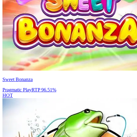
Sweet Bonanza
Pragmatic Play
RTP
96.51
%
HOT