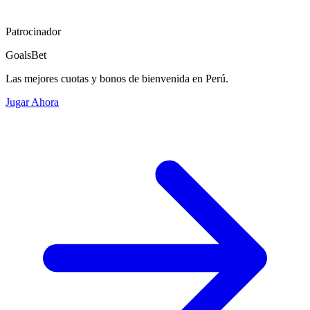
Patrocinador
GoalsBet
Las mejores cuotas y bonos de bienvenida en Perú.
Jugar Ahora