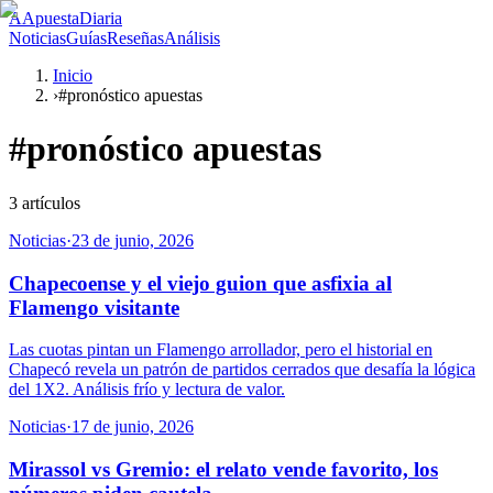
A
ApuestaDiaria
Noticias
Guías
Reseñas
Análisis
Inicio
›
#pronóstico apuestas
#
pronóstico apuestas
3
artículos
Noticias
·
23 de junio, 2026
Chapecoense y el viejo guion que asfixia al
Flamengo visitante
Las cuotas pintan un Flamengo arrollador, pero el historial en
Chapecó revela un patrón de partidos cerrados que desafía la lógica
del 1X2. Análisis frío y lectura de valor.
Noticias
·
17 de junio, 2026
Mirassol vs Gremio: el relato vende favorito, los