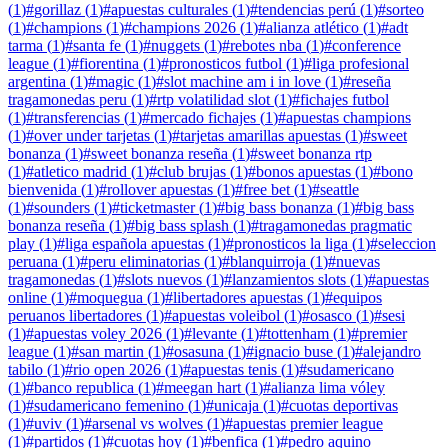
(
1
)
#
gorillaz
(
1
)
#
apuestas culturales
(
1
)
#
tendencias perú
(
1
)
#
sorteo
(
1
)
#
champions
(
1
)
#
champions 2026
(
1
)
#
alianza atlético
(
1
)
#
adt
tarma
(
1
)
#
santa fe
(
1
)
#
nuggets
(
1
)
#
rebotes nba
(
1
)
#
conference
league
(
1
)
#
fiorentina
(
1
)
#
pronosticos futbol
(
1
)
#
liga profesional
argentina
(
1
)
#
magic
(
1
)
#
slot machine am i in love
(
1
)
#
reseña
tragamonedas peru
(
1
)
#
rtp volatilidad slot
(
1
)
#
fichajes futbol
(
1
)
#
transferencias
(
1
)
#
mercado fichajes
(
1
)
#
apuestas champions
(
1
)
#
over under tarjetas
(
1
)
#
tarjetas amarillas apuestas
(
1
)
#
sweet
bonanza
(
1
)
#
sweet bonanza reseña
(
1
)
#
sweet bonanza rtp
(
1
)
#
atletico madrid
(
1
)
#
club brujas
(
1
)
#
bonos apuestas
(
1
)
#
bono
bienvenida
(
1
)
#
rollover apuestas
(
1
)
#
free bet
(
1
)
#
seattle
(
1
)
#
sounders
(
1
)
#
ticketmaster
(
1
)
#
big bass bonanza
(
1
)
#
big bass
bonanza reseña
(
1
)
#
big bass splash
(
1
)
#
tragamonedas pragmatic
play
(
1
)
#
liga española apuestas
(
1
)
#
pronosticos la liga
(
1
)
#
seleccion
peruana
(
1
)
#
peru eliminatorias
(
1
)
#
blanquirroja
(
1
)
#
nuevas
tragamonedas
(
1
)
#
slots nuevos
(
1
)
#
lanzamientos slots
(
1
)
#
apuestas
online
(
1
)
#
moquegua
(
1
)
#
libertadores apuestas
(
1
)
#
equipos
peruanos libertadores
(
1
)
#
apuestas voleibol
(
1
)
#
osasco
(
1
)
#
sesi
(
1
)
#
apuestas voley 2026
(
1
)
#
levante
(
1
)
#
tottenham
(
1
)
#
premier
league
(
1
)
#
san martin
(
1
)
#
osasuna
(
1
)
#
ignacio buse
(
1
)
#
alejandro
tabilo
(
1
)
#
rio open 2026
(
1
)
#
apuestas tenis
(
1
)
#
sudamericano
(
1
)
#
banco republica
(
1
)
#
meegan hart
(
1
)
#
alianza lima vóley
(
1
)
#
sudamericano femenino
(
1
)
#
unicaja
(
1
)
#
cuotas deportivas
(
1
)
#
uviv
(
1
)
#
arsenal vs wolves
(
1
)
#
apuestas premier league
(
1
)
#
partidos
(
1
)
#
cuotas hoy
(
1
)
#
benfica
(
1
)
#
pedro aquino