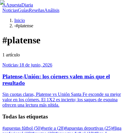
A
ApuestaDiaria
Noticias
Guías
Reseñas
Análisis
Inicio
›
#platense
#
platense
1
artículo
Noticias
·
18 de junio, 2026
Platense-Unión: los córners valen más que el
resultado
Sin cuotas claras, Platense vs Unión Santa Fe esconde su mejor
valor en los córners. El 1X2 es incierto; los saques de esquina
ofrecen una lectura más nítida.
Todas las etiquetas
#
apuestas fútbol
(
50
)
#
serie a
(
28
)
#
apuestas deportivas
(
25
)
#
liga