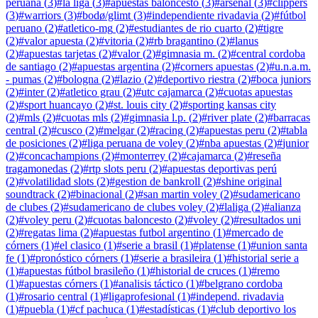
peruana
(
3
)
#
la liga
(
3
)
#
apuestas baloncesto
(
3
)
#
arsenal
(
3
)
#
clippers
(
3
)
#
warriors
(
3
)
#
bodø/glimt
(
3
)
#
independiente rivadavia
(
2
)
#
fútbol
peruano
(
2
)
#
atletico-mg
(
2
)
#
estudiantes de rio cuarto
(
2
)
#
tigre
(
2
)
#
valor apuesta
(
2
)
#
vitoria
(
2
)
#
rb bragantino
(
2
)
#
lanus
(
2
)
#
apuestas tarjetas
(
2
)
#
valor
(
2
)
#
gimnasia m.
(
2
)
#
central cordoba
de santiago
(
2
)
#
apuestas argentina
(
2
)
#
corners apuestas
(
2
)
#
u.n.a.m.
- pumas
(
2
)
#
bologna
(
2
)
#
lazio
(
2
)
#
deportivo riestra
(
2
)
#
boca juniors
(
2
)
#
inter
(
2
)
#
atletico grau
(
2
)
#
utc cajamarca
(
2
)
#
cuotas apuestas
(
2
)
#
sport huancayo
(
2
)
#
st. louis city
(
2
)
#
sporting kansas city
(
2
)
#
mls
(
2
)
#
cuotas mls
(
2
)
#
gimnasia l.p.
(
2
)
#
river plate
(
2
)
#
barracas
central
(
2
)
#
cusco
(
2
)
#
melgar
(
2
)
#
racing
(
2
)
#
apuestas peru
(
2
)
#
tabla
de posiciones
(
2
)
#
liga peruana de voley
(
2
)
#
nba apuestas
(
2
)
#
junior
(
2
)
#
concachampions
(
2
)
#
monterrey
(
2
)
#
cajamarca
(
2
)
#
reseña
tragamonedas
(
2
)
#
rtp slots peru
(
2
)
#
apuestas deportivas perú
(
2
)
#
volatilidad slots
(
2
)
#
gestion de bankroll
(
2
)
#
shine original
soundtrack
(
2
)
#
binacional
(
2
)
#
san martin voley
(
2
)
#
sudamericano
de clubes
(
2
)
#
sudamericano de clubes voley
(
2
)
#
laliga
(
2
)
#
alianza
(
2
)
#
voley peru
(
2
)
#
cuotas baloncesto
(
2
)
#
voley
(
2
)
#
resultados uni
(
2
)
#
regatas lima
(
2
)
#
apuestas futbol argentino
(
1
)
#
mercado de
córners
(
1
)
#
el clasico
(
1
)
#
serie a brasil
(
1
)
#
platense
(
1
)
#
union santa
fe
(
1
)
#
pronóstico córners
(
1
)
#
serie a brasileira
(
1
)
#
historial serie a
(
1
)
#
apuestas fútbol brasileño
(
1
)
#
historial de cruces
(
1
)
#
remo
(
1
)
#
apuestas córners
(
1
)
#
analisis táctico
(
1
)
#
belgrano cordoba
(
1
)
#
rosario central
(
1
)
#
ligaprofesional
(
1
)
#
independ. rivadavia
(
1
)
#
puebla
(
1
)
#
cf pachuca
(
1
)
#
estadísticas
(
1
)
#
club deportivo los