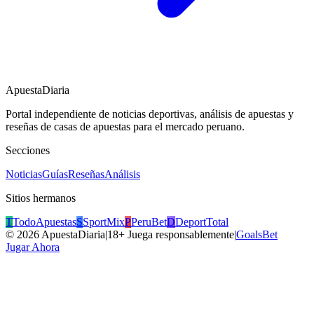
ApuestaDiaria
Portal independiente de noticias deportivas, análisis de apuestas y
reseñas de casas de apuestas para el mercado peruano.
Secciones
Noticias
Guías
Reseñas
Análisis
Sitios hermanos
T
TodoApuestas
S
SportMix
P
PeruBet
D
DeportTotal
©
2026
ApuestaDiaria
|
18+ Juega responsablemente
|
GoalsBet
Jugar Ahora