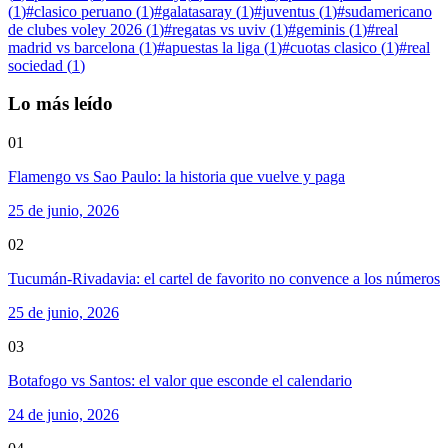
(
1
)
#
clasico peruano
(
1
)
#
galatasaray
(
1
)
#
juventus
(
1
)
#
sudamericano
de clubes voley 2026
(
1
)
#
regatas vs uviv
(
1
)
#
geminis
(
1
)
#
real
madrid vs barcelona
(
1
)
#
apuestas la liga
(
1
)
#
cuotas clasico
(
1
)
#
real
sociedad
(
1
)
Lo más leído
01
Flamengo vs Sao Paulo: la historia que vuelve y paga
25 de junio, 2026
02
Tucumán-Rivadavia: el cartel de favorito no convence a los números
25 de junio, 2026
03
Botafogo vs Santos: el valor que esconde el calendario
24 de junio, 2026