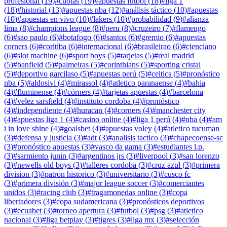
profesional
(
19
)
#
cuotas
(
19
)
#
apuestas futbol
(
18
)
#
liga 1
(
18
)
#
historial
(
13
)
#
apuestas nba
(
12
)
#
análisis táctico
(
10
)
#
apuestas
(
10
)
#
apuestas en vivo
(
10
)
#
lakers
(
10
)
#
probabilidad
(
9
)
#
alianza
lima
(
8
)
#
champions league
(
8
)
#
peru
(
8
)
#
cruzeiro
(
7
)
#
flamengo
(
6
)
#
sao paulo
(
6
)
#
botafogo
(
6
)
#
santos
(
6
)
#
gremio
(
6
)
#
apuestas
corners
(
6
)
#
coritiba
(
6
)
#
internacional
(
6
)
#
brasileirao
(
6
)
#
cienciano
(
6
)
#
slot machine
(
6
)
#
sport boys
(
5
)
#
tarjetas
(
5
)
#
real madrid
(
5
)
#
banfield
(
5
)
#
palmeiras
(
5
)
#
corinthians
(
5
)
#
sporting cristal
(
5
)
#
deportivo garcilaso
(
5
)
#
apuestas perú
(
5
)
#
celtics
(
5
)
#
pronóstico
nba
(
5
)
#
aldosivi
(
4
)
#
mirassol
(
4
)
#
atletico paranaense
(
4
)
#
bahia
(
4
)
#
fluminense
(
4
)
#
córners
(
4
)
#
tarjetas apuestas
(
4
)
#
barcelona
(
4
)
#
velez sarsfield
(
4
)
#
instituto cordoba
(
4
)
#
pronóstico
(
4
)
#
independiente
(
4
)
#
huracan
(
4
)
#
corners
(
4
)
#
manchester city
(
4
)
#
apuestas liga 1
(
4
)
#
casino online
(
4
)
#
liga 1 perú
(
4
)
#
nba
(
4
)
#
am
i in love shine
(
4
)
#
goalsbet
(
4
)
#
apuestas voley
(
4
)
#
atletico tucuman
(
3
)
#
defensa y justicia
(
3
)
#
adt
(
3
)
#
analisis tactico
(
3
)
#
chapecoense-sc
(
3
)
#
pronóstico apuestas
(
3
)
#
vasco da gama
(
3
)
#
estudiantes l.p.
(
3
)
#
sarmiento junin
(
3
)
#
argentinos jrs
(
3
)
#
liverpool
(
3
)
#
san lorenzo
(
3
)
#
newells old boys
(
3
)
#
talleres cordoba
(
3
)
#
cruz azul
(
3
)
#
primera
division
(
3
)
#
patron historico
(
3
)
#
universitario
(
3
)
#
cusco fc
(
3
)
#
primera división
(
3
)
#
major league soccer
(
3
)
#
comerciantes
unidos
(
3
)
#
racing club
(
3
)
#
tragamonedas online
(
3
)
#
copa
libertadores
(
3
)
#
copa sudamericana
(
3
)
#
pronósticos deportivos
(
3
)
#
ecuabet
(
3
)
#
torneo apertura
(
3
)
#
futbol
(
3
)
#
psg
(
3
)
#
atletico
nacional
(
3
)
#
liga betplay
(
3
)
#
tigres
(
3
)
#
liga mx
(
3
)
#
selección