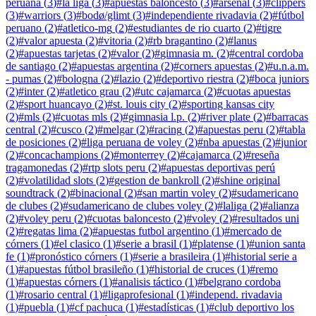
peruana
(
3
)
#
la liga
(
3
)
#
apuestas baloncesto
(
3
)
#
arsenal
(
3
)
#
clippers
(
3
)
#
warriors
(
3
)
#
bodø/glimt
(
3
)
#
independiente rivadavia
(
2
)
#
fútbol
peruano
(
2
)
#
atletico-mg
(
2
)
#
estudiantes de rio cuarto
(
2
)
#
tigre
(
2
)
#
valor apuesta
(
2
)
#
vitoria
(
2
)
#
rb bragantino
(
2
)
#
lanus
(
2
)
#
apuestas tarjetas
(
2
)
#
valor
(
2
)
#
gimnasia m.
(
2
)
#
central cordoba
de santiago
(
2
)
#
apuestas argentina
(
2
)
#
corners apuestas
(
2
)
#
u.n.a.m.
- pumas
(
2
)
#
bologna
(
2
)
#
lazio
(
2
)
#
deportivo riestra
(
2
)
#
boca juniors
(
2
)
#
inter
(
2
)
#
atletico grau
(
2
)
#
utc cajamarca
(
2
)
#
cuotas apuestas
(
2
)
#
sport huancayo
(
2
)
#
st. louis city
(
2
)
#
sporting kansas city
(
2
)
#
mls
(
2
)
#
cuotas mls
(
2
)
#
gimnasia l.p.
(
2
)
#
river plate
(
2
)
#
barracas
central
(
2
)
#
cusco
(
2
)
#
melgar
(
2
)
#
racing
(
2
)
#
apuestas peru
(
2
)
#
tabla
de posiciones
(
2
)
#
liga peruana de voley
(
2
)
#
nba apuestas
(
2
)
#
junior
(
2
)
#
concachampions
(
2
)
#
monterrey
(
2
)
#
cajamarca
(
2
)
#
reseña
tragamonedas
(
2
)
#
rtp slots peru
(
2
)
#
apuestas deportivas perú
(
2
)
#
volatilidad slots
(
2
)
#
gestion de bankroll
(
2
)
#
shine original
soundtrack
(
2
)
#
binacional
(
2
)
#
san martin voley
(
2
)
#
sudamericano
de clubes
(
2
)
#
sudamericano de clubes voley
(
2
)
#
laliga
(
2
)
#
alianza
(
2
)
#
voley peru
(
2
)
#
cuotas baloncesto
(
2
)
#
voley
(
2
)
#
resultados uni
(
2
)
#
regatas lima
(
2
)
#
apuestas futbol argentino
(
1
)
#
mercado de
córners
(
1
)
#
el clasico
(
1
)
#
serie a brasil
(
1
)
#
platense
(
1
)
#
union santa
fe
(
1
)
#
pronóstico córners
(
1
)
#
serie a brasileira
(
1
)
#
historial serie a
(
1
)
#
apuestas fútbol brasileño
(
1
)
#
historial de cruces
(
1
)
#
remo
(
1
)
#
apuestas córners
(
1
)
#
analisis táctico
(
1
)
#
belgrano cordoba
(
1
)
#
rosario central
(
1
)
#
ligaprofesional
(
1
)
#
independ. rivadavia
(
1
)
#
puebla
(
1
)
#
cf pachuca
(
1
)
#
estadísticas
(
1
)
#
club deportivo los