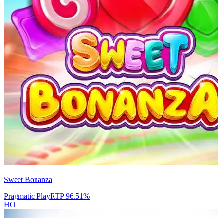
Sweet Bonanza
Pragmatic Play
RTP
96.51
%
HOT