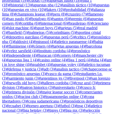
profesional
(
19
)
#
cuotas
(
19
)
#
apuestas futbol
(
18
)
#
liga 1
(
18
)
#
historial
(
13
)
#
apuestas nba
(
12
)
#
análisis táctico
(
10
)
#
apuestas
(
10
)
#
apuestas en vivo
(
10
)
#
lakers
(
10
)
#
probabilidad
(
9
)
#
alianza
lima
(
8
)
#
champions league
(
8
)
#
peru
(
8
)
#
cruzeiro
(
7
)
#
flamengo
(
6
)
#
sao paulo
(
6
)
#
botafogo
(
6
)
#
santos
(
6
)
#
gremio
(
6
)
#
apuestas
corners
(
6
)
#
coritiba
(
6
)
#
internacional
(
6
)
#
brasileirao
(
6
)
#
cienciano
(
6
)
#
slot machine
(
6
)
#
sport boys
(
5
)
#
tarjetas
(
5
)
#
real madrid
(
5
)
#
banfield
(
5
)
#
palmeiras
(
5
)
#
corinthians
(
5
)
#
sporting cristal
(
5
)
#
deportivo garcilaso
(
5
)
#
apuestas perú
(
5
)
#
celtics
(
5
)
#
pronóstico
nba
(
5
)
#
aldosivi
(
4
)
#
mirassol
(
4
)
#
atletico paranaense
(
4
)
#
bahia
(
4
)
#
fluminense
(
4
)
#
córners
(
4
)
#
tarjetas apuestas
(
4
)
#
barcelona
(
4
)
#
velez sarsfield
(
4
)
#
instituto cordoba
(
4
)
#
pronóstico
(
4
)
#
independiente
(
4
)
#
huracan
(
4
)
#
corners
(
4
)
#
manchester city
(
4
)
#
apuestas liga 1
(
4
)
#
casino online
(
4
)
#
liga 1 perú
(
4
)
#
nba
(
4
)
#
am
i in love shine
(
4
)
#
goalsbet
(
4
)
#
apuestas voley
(
4
)
#
atletico tucuman
(
3
)
#
defensa y justicia
(
3
)
#
adt
(
3
)
#
analisis tactico
(
3
)
#
chapecoense-sc
(
3
)
#
pronóstico apuestas
(
3
)
#
vasco da gama
(
3
)
#
estudiantes l.p.
(
3
)
#
sarmiento junin
(
3
)
#
argentinos jrs
(
3
)
#
liverpool
(
3
)
#
san lorenzo
(
3
)
#
newells old boys
(
3
)
#
talleres cordoba
(
3
)
#
cruz azul
(
3
)
#
primera
division
(
3
)
#
patron historico
(
3
)
#
universitario
(
3
)
#
cusco fc
(
3
)
#
primera división
(
3
)
#
major league soccer
(
3
)
#
comerciantes
unidos
(
3
)
#
racing club
(
3
)
#
tragamonedas online
(
3
)
#
copa
libertadores
(
3
)
#
copa sudamericana
(
3
)
#
pronósticos deportivos
(
3
)
#
ecuabet
(
3
)
#
torneo apertura
(
3
)
#
futbol
(
3
)
#
psg
(
3
)
#
atletico
nacional
(
3
)
#
liga betplay
(
3
)
#
tigres
(
3
)
#
liga mx
(
3
)
#
selección