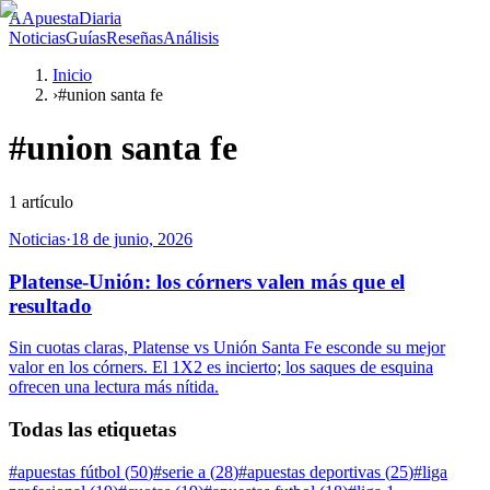
A
ApuestaDiaria
Noticias
Guías
Reseñas
Análisis
Inicio
›
#union santa fe
#
union santa fe
1
artículo
Noticias
·
18 de junio, 2026
Platense-Unión: los córners valen más que el
resultado
Sin cuotas claras, Platense vs Unión Santa Fe esconde su mejor
valor en los córners. El 1X2 es incierto; los saques de esquina
ofrecen una lectura más nítida.
Todas las etiquetas
#
apuestas fútbol
(
50
)
#
serie a
(
28
)
#
apuestas deportivas
(
25
)
#
liga