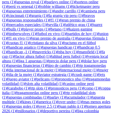
peru
(
1
)
#
apuestas royal
(
1
)
#
parlays online
(
1
)
#
sorteos online
(
1
)
#
perú vs senegal
(
1
)
#
robbie williams
(
1
)
#
ticketmaster peru
(
1
)
#
apuestas entretenimiento
(
1
)
#
andre carrillo
(
1
)
#
camiseta peru
(
1
)
#
cincinnati
(
1
)
#
granja
(
1
)
#
la granja vip peru
(
1
)
#
bravos
(
1
)
#
apuestas responsables
(
1
)
#
f1
(
1
)
#
gran premio de china
(
1
)
#
mercados especiales
(
1
)
#
sevilla
(
1
)
#
atlético grau
(
1
)
#
juarez
(
1
)
#
bulls
(
1
)
#
player props
(
1
)
#
betano
(
1
)
#
kaizen gaming
(
1
)
#
timberwolves
(
1
)
#
futbol en vivo
(
1
)
#
partidos de hoy
(
1
)
#
union
(
1
)
#
f1 en vivo
(
1
)
#
gran premio de australia
(
1
)
#
apuestas fórmula 1
(
1
)
#
cuotas f1
(
1
)
#
cristiano da silva
(
1
)
#
racismo en el fútbol
(
1
)
#
handicap asiatico
(
1
)
#
apuestas handicap
(
1
)
#
handicap 0.5
(
1
)
#
handicap -1
(
1
)
#
mavericks
(
1
)
#
nba hoy
(
1
)
#
mansfield
(
1
)
#
fa
cup
(
1
)
#
factor altura futbol
(
1
)
#
altitud peru futbol
(
1
)
#
ventaja local
altura
(
1
)
#
liga 1 apuestas
(
1
)
#
precio dolar peru
(
1
)
#
dolar hoy peru
(
1
)
#
apuestas financieras
(
1
)
#
tipo de cambio
(
1
)
#
rtp tragamonedas
(
1
)
#
dia internacional de la mujer
(
1
)
#
internacional mujer
(
1
)
#
mujer
(
1
)
#
dia de la mujer
(
1
)
#
aviator estrategia
(
1
)
#
crash game
(
1
)
#
jetx
(
1
)
#
juego aviator
(
1
)
#
pelicans
(
1
)
#
pronostico nba
(
1
)
#
tragamonedas
volatilidad
(
1
)
#
slots alta volatilidad
(
1
)
#
casino online perú
(
1
)
#
carabobo
(
1
)
#
rtp slots
(
1
)
#
pronosticos peru
(
1
)
#
como
(
1
)
#
coppa
italia
(
1
)
#
tragamonedas online peru
(
1
)
#
rtp volatilidad slots
(
1
)
#
apuestas combinadas
(
1
)
#
parlay
(
1
)
#
acumulador
(
1
)
#
apuesta
multiple
(
1
)
#
kings
(
1
)
#
america
(
1
)
#
over under
(
1
)
#
mas menos goles
(
1
)
#
apuestas goles
(
1
)
#
over 2.5
(
1
)
#
juan pablo ii
(
1
)
#
torneo apertura
2026
(
1
)
#
millonarios
(
1
)
#
deportivo pereira
(
1
)
#
liga colombia