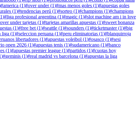
)
#
america
(
1
)
#
over under
(
1
)
#
mas menos goles
(
1
)
#
apuestas goles
urales
(
1
)
#
tendencias perú
(
1
)
#
sorteo
(
1
)
#
champions
(
1
)
#
champions
1
)
#
liga profesional argentina
(
1
)
#
magic
(
1
)
#
slot machine am i in love
over under tarjetas
(
1
)
#
tarjetas amarillas apuestas
(
1
)
#
sweet bonanza
uestas
(
1
)
#
free bet
(
1
)
#
seattle
(
1
)
#
sounders
(
1
)
#
ticketmaster
(
1
)
#
big
 liga
(
1
)
#
seleccion peruana
(
1
)
#
peru eliminatorias
(
1
)
#
blanquirroja
eruanos libertadores
(
1
)
#
apuestas voleibol
(
1
)
#
osasco
(
1
)
#
sesi
rio open 2026
(
1
)
#
apuestas tenis
(
1
)
#
sudamericano
(
1
)
#
banco
ves
(
1
)
#
apuestas premier league
(
1
)
#
partidos
(
1
)
#
cuotas hoy
1
)
#
geminis
(
1
)
#
real madrid vs barcelona
(
1
)
#
apuestas la liga