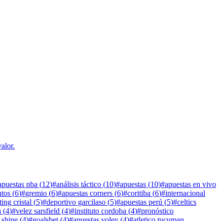
alor.
apuestas nba
(
12
)
#
análisis táctico
(
10
)
#
apuestas
(
10
)
#
apuestas en vivo
ntos
(
6
)
#
gremio
(
6
)
#
apuestas corners
(
6
)
#
coritiba
(
6
)
#
internacional
ting cristal
(
5
)
#
deportivo garcilaso
(
5
)
#
apuestas perú
(
5
)
#
celtics
a
(
4
)
#
velez sarsfield
(
4
)
#
instituto cordoba
(
4
)
#
pronóstico
 shine
(
4
)
#
goalsbet
(
4
)
#
apuestas voley
(
4
)
#
atletico tucuman