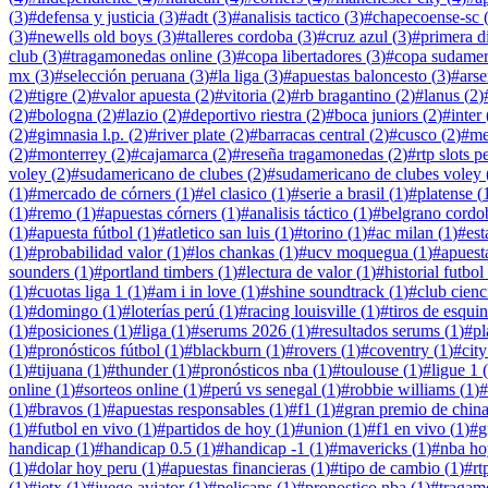
(
3
)
#
defensa y justicia
(
3
)
#
adt
(
3
)
#
analisis tactico
(
3
)
#
chapecoense-sc
(
3
)
#
newells old boys
(
3
)
#
talleres cordoba
(
3
)
#
cruz azul
(
3
)
#
primera d
club
(
3
)
#
tragamonedas online
(
3
)
#
copa libertadores
(
3
)
#
copa sudamer
mx
(
3
)
#
selección peruana
(
3
)
#
la liga
(
3
)
#
apuestas baloncesto
(
3
)
#
arse
(
2
)
#
tigre
(
2
)
#
valor apuesta
(
2
)
#
vitoria
(
2
)
#
rb bragantino
(
2
)
#
lanus
(
2
)
(
2
)
#
bologna
(
2
)
#
lazio
(
2
)
#
deportivo riestra
(
2
)
#
boca juniors
(
2
)
#
inter
(
2
)
#
gimnasia l.p.
(
2
)
#
river plate
(
2
)
#
barracas central
(
2
)
#
cusco
(
2
)
#
me
(
2
)
#
monterrey
(
2
)
#
cajamarca
(
2
)
#
reseña tragamonedas
(
2
)
#
rtp slots p
voley
(
2
)
#
sudamericano de clubes
(
2
)
#
sudamericano de clubes voley
(
1
)
#
mercado de córners
(
1
)
#
el clasico
(
1
)
#
serie a brasil
(
1
)
#
platense
(
(
1
)
#
remo
(
1
)
#
apuestas córners
(
1
)
#
analisis táctico
(
1
)
#
belgrano cordo
(
1
)
#
apuesta fútbol
(
1
)
#
atletico san luis
(
1
)
#
torino
(
1
)
#
ac milan
(
1
)
#
est
(
1
)
#
probabilidad valor
(
1
)
#
los chankas
(
1
)
#
ucv moquegua
(
1
)
#
apuest
sounders
(
1
)
#
portland timbers
(
1
)
#
lectura de valor
(
1
)
#
historial futbol
(
1
)
#
cuotas liga 1
(
1
)
#
am i in love
(
1
)
#
shine soundtrack
(
1
)
#
club cienc
(
1
)
#
domingo
(
1
)
#
loterías perú
(
1
)
#
racing louisville
(
1
)
#
tiros de esqui
(
1
)
#
posiciones
(
1
)
#
liga
(
1
)
#
serums 2026
(
1
)
#
resultados serums
(
1
)
#
pl
(
1
)
#
pronósticos fútbol
(
1
)
#
blackburn
(
1
)
#
rovers
(
1
)
#
coventry
(
1
)
#
city
(
1
)
#
tijuana
(
1
)
#
thunder
(
1
)
#
pronósticos nba
(
1
)
#
toulouse
(
1
)
#
ligue 1
(
online
(
1
)
#
sorteos online
(
1
)
#
perú vs senegal
(
1
)
#
robbie williams
(
1
)
#
(
1
)
#
bravos
(
1
)
#
apuestas responsables
(
1
)
#
f1
(
1
)
#
gran premio de chin
(
1
)
#
futbol en vivo
(
1
)
#
partidos de hoy
(
1
)
#
union
(
1
)
#
f1 en vivo
(
1
)
#
g
handicap
(
1
)
#
handicap 0.5
(
1
)
#
handicap -1
(
1
)
#
mavericks
(
1
)
#
nba ho
(
1
)
#
dolar hoy peru
(
1
)
#
apuestas financieras
(
1
)
#
tipo de cambio
(
1
)
#
rt
(
1
)
#
jetx
(
1
)
#
juego aviator
(
1
)
#
pelicans
(
1
)
#
pronostico nba
(
1
)
#
tragam