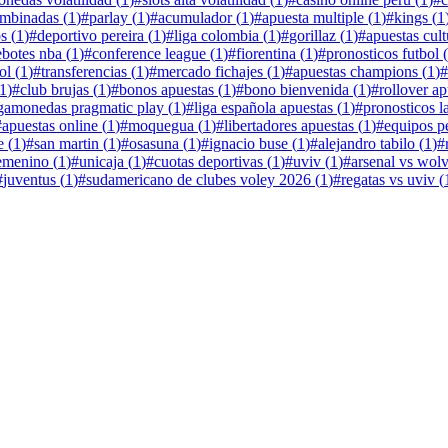
ombinadas
(
1
)
#
parlay
(
1
)
#
acumulador
(
1
)
#
apuesta multiple
(
1
)
#
kings
(
1
os
(
1
)
#
deportivo pereira
(
1
)
#
liga colombia
(
1
)
#
gorillaz
(
1
)
#
apuestas cult
ebotes nba
(
1
)
#
conference league
(
1
)
#
fiorentina
(
1
)
#
pronosticos futbol
(
ol
(
1
)
#
transferencias
(
1
)
#
mercado fichajes
(
1
)
#
apuestas champions
(
1
)
#
1
)
#
club brujas
(
1
)
#
bonos apuestas
(
1
)
#
bono bienvenida
(
1
)
#
rollover ap
agamonedas pragmatic play
(
1
)
#
liga española apuestas
(
1
)
#
pronosticos la
#
apuestas online
(
1
)
#
moquegua
(
1
)
#
libertadores apuestas
(
1
)
#
equipos p
e
(
1
)
#
san martin
(
1
)
#
osasuna
(
1
)
#
ignacio buse
(
1
)
#
alejandro tabilo
(
1
)
#
emenino
(
1
)
#
unicaja
(
1
)
#
cuotas deportivas
(
1
)
#
uviv
(
1
)
#
arsenal vs wol
#
juventus
(
1
)
#
sudamericano de clubes voley 2026
(
1
)
#
regatas vs uviv
(