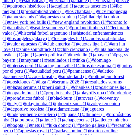
milan
(
1
)
#
estadisticas
(
1
)
#
necaxa
(
1
)
#
atlante
(
1
)
#
venezia
(
1
)
#
lecce
(
1
)
#
patrones históricos
(
1
)
#
cagliari
(
1
)
#
cuotas ausentes
(
1
)
#
fbc
melgar
(
1
)
#
probabilidad valor
(
1
)
#
los chankas
(
1
)
#
ucv moquegua
(
1
)
#
apuestas mls
(
1
)
#
apuestas esquina
(
1
)
#
philadelphia union
(
1
)
#
new york red bulls
(
1
)
#
new england revolution
(
1
)
#
toronto fc
(
1
)
#
analisis
(
1
)
#
seattle sounders
(
1
)
#
portland timbers
(
1
)
#
lectura de
valor
(
1
)
#
historial futbol argentino
(
1
)
#
historial enfrentamientos
(
1
)
#
los angeles galaxy
(
1
)
#
los angeles fc
(
1
)
#
cuotas probabilidad
(
1
)
#
valor apuestas
(
1
)
#
club america
(
1
)
#
cuotas liga 1
(
1
)
#
am i in
love
(
1
)
#
shine soundtrack
(
1
)
#
club cienciano
(
1
)
#
junta nacional de
justicia
(
1
)
#
jnj
(
1
)
#
perú política
(
1
)
#
medellin
(
1
)
#
bayer
(
1
)
#
psg vs
bayern
(
1
)
#
neymar
(
1
)
#
resultados
(
1
)
#
tinka
(
1
)
#
domingo
(
1
)
#
loterías perú
(
1
)
#
racing louisville
(
1
)
#
tiros de esquina
(
1
)
#
juntos
por el peru
(
1
)
#
actualidad peru
(
1
)
#
paranaense
(
1
)
#
atletico
goianiense
(
1
)
#
copa brasil
(
1
)
#
sunderland
(
1
)
#
nottingham forest
(
1
)
#
posiciones
(
1
)
#
liga
(
1
)
#
serums 2026
(
1
)
#
resultados serums
(
1
)
#
plazas serums
(
1
)
#
perú salud
(
1
)
#
chankas
(
1
)
#
posiciones liga 1
(
1
)
#
copa do brasil
(
1
)
#
prop bets nba
(
1
)
#
playoffs nba
(
1
)
#
underdog
(
1
)
#
pronósticos fútbol
(
1
)
#
blackburn
(
1
)
#
rovers
(
1
)
#
coventry
(
1
)
#
city
(
1
)
#
play in nba
(
1
)
#
phoenix suns
(
1
)
#
voley femenino
(
1
)
#
deportivo recoleta
(
1
)
#
sudamericana
(
1
)
#
jaguares
(
1
)
#
independiente petrolero
(
1
)
#
tijuana
(
1
)
#
thunder
(
1
)
#
pronósticos
nba
(
1
)
#
toulouse
(
1
)
#
ligue 1
(
1
)
#
chapecoense
(
1
)
#
atletico mineiro
(
1
)
#
bogota
(
1
)
#
nets
(
1
)
#
luka doncic
(
1
)
#
pedro gallese
(
1
)
#
recambio
peru
(
1
)
#
apuestas royal
(
1
)
#
parlays online
(
1
)
#
sorteos online