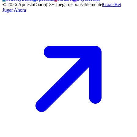
©
2026
ApuestaDiaria
|
18+ Juega responsablemente
|
GoalsBet
Jugar Ahora