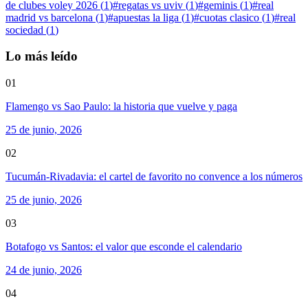
de clubes voley 2026
(
1
)
#
regatas vs uviv
(
1
)
#
geminis
(
1
)
#
real
madrid vs barcelona
(
1
)
#
apuestas la liga
(
1
)
#
cuotas clasico
(
1
)
#
real
sociedad
(
1
)
Lo más leído
01
Flamengo vs Sao Paulo: la historia que vuelve y paga
25 de junio, 2026
02
Tucumán-Rivadavia: el cartel de favorito no convence a los números
25 de junio, 2026
03
Botafogo vs Santos: el valor que esconde el calendario
24 de junio, 2026
04