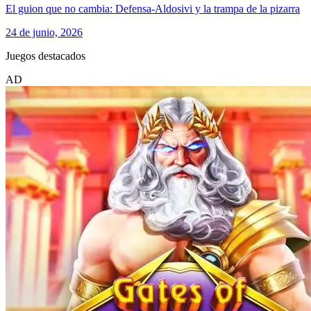
El guion que no cambia: Defensa-Aldosivi y la trampa de la pizarra
24 de junio, 2026
Juegos destacados
AD