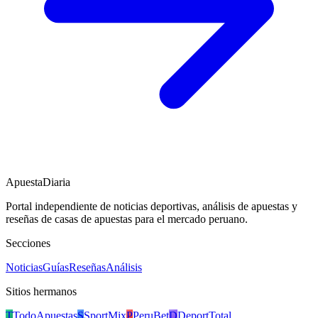
ApuestaDiaria
Portal independiente de noticias deportivas, análisis de apuestas y
reseñas de casas de apuestas para el mercado peruano.
Secciones
Noticias
Guías
Reseñas
Análisis
Sitios hermanos
T
TodoApuestas
S
SportMix
P
PeruBet
D
DeportTotal