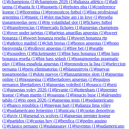
(
1
)
#
champions
(
1
)
#
champions 2026
(
1
)
#
alianza atlético
(
1
)
#
adt
tarma
(
1
)
#
santa fe
(
1
)
#
nuggets
(
1
)
#
rebotes nba
(
1
)
#
conference
league
(
1
)
#
fiorentina
(
1
)
#
pronosticos futbol
(
1
)
#
liga profesional
argentina
(
1
)
#
magic
(
1
)
#
slot machine am i in love
(
1
)
#
reseña
tragamonedas peru
(
1
)
#
rtp volatilidad slot
(
1
)
#
fichajes futbol
(
1
)
#
transferencias
(
1
)
#
mercado fichajes
(
1
)
#
apuestas champions
(
1
)
#
over under tarjetas
(
1
)
#
tarjetas amarillas apuestas
(
1
)
#
sweet
bonanza
(
1
)
#
sweet bonanza reseña
(
1
)
#
sweet bonanza rtp
(
1
)
#
atletico madrid
(
1
)
#
club brujas
(
1
)
#
bonos apuestas
(
1
)
#
bono
bienvenida
(
1
)
#
rollover apuestas
(
1
)
#
free bet
(
1
)
#
seattle
(
1
)
#
sounders
(
1
)
#
ticketmaster
(
1
)
#
big bass bonanza
(
1
)
#
big bass
bonanza reseña
(
1
)
#
big bass splash
(
1
)
#
tragamonedas pragmatic
play
(
1
)
#
liga española apuestas
(
1
)
#
pronosticos la liga
(
1
)
#
seleccion
peruana
(
1
)
#
peru eliminatorias
(
1
)
#
blanquirroja
(
1
)
#
nuevas
tragamonedas
(
1
)
#
slots nuevos
(
1
)
#
lanzamientos slots
(
1
)
#
apuestas
online
(
1
)
#
moquegua
(
1
)
#
libertadores apuestas
(
1
)
#
equipos
peruanos libertadores
(
1
)
#
apuestas voleibol
(
1
)
#
osasco
(
1
)
#
sesi
(
1
)
#
apuestas voley 2026
(
1
)
#
levante
(
1
)
#
tottenham
(
1
)
#
premier
league
(
1
)
#
san martin
(
1
)
#
osasuna
(
1
)
#
ignacio buse
(
1
)
#
alejandro
tabilo
(
1
)
#
rio open 2026
(
1
)
#
apuestas tenis
(
1
)
#
sudamericano
(
1
)
#
banco republica
(
1
)
#
meegan hart
(
1
)
#
alianza lima vóley
(
1
)
#
sudamericano femenino
(
1
)
#
unicaja
(
1
)
#
cuotas deportivas
(
1
)
#
uviv
(
1
)
#
arsenal vs wolves
(
1
)
#
apuestas premier league
(
1
)
#
partidos
(
1
)
#
cuotas hoy
(
1
)
#
benfica
(
1
)
#
pedro aquino
(
1
)
#
clasico peruano
(
1
)
#
galatasaray
(
1
)
#
juventus
(
1
)
#
sudamericano