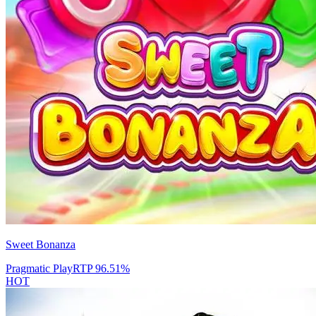
Sweet Bonanza
Pragmatic Play
RTP
96.51
%
HOT