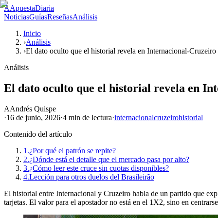
A
ApuestaDiaria
Noticias
Guías
Reseñas
Análisis
Inicio
›
Análisis
›
El dato oculto que el historial revela en Internacional-Cruzeiro
Análisis
El dato oculto que el historial revela en I
A
Andrés Quispe
·
16 de junio, 2026
·
4 min
de lectura
·
internacional
cruzeiro
historial
Contenido del artículo
1.
¿Por qué el patrón se repite?
2.
¿Dónde está el detalle que el mercado pasa por alto?
3.
¿Cómo leer este cruce sin cuotas disponibles?
4.
Lección para otros duelos del Brasileirão
El historial entre Internacional y Cruzeiro habla de un partido que ex
tarjetas. El valor para el apostador no está en el 1X2, sino en centra