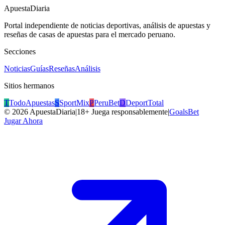
ApuestaDiaria
Portal independiente de noticias deportivas, análisis de apuestas y
reseñas de casas de apuestas para el mercado peruano.
Secciones
Noticias
Guías
Reseñas
Análisis
Sitios hermanos
T
TodoApuestas
S
SportMix
P
PeruBet
D
DeportTotal
©
2026
ApuestaDiaria
|
18+ Juega responsablemente
|
GoalsBet
Jugar Ahora