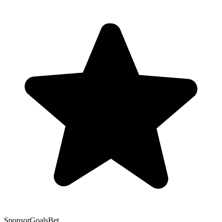
Sponsor
GoalsBet