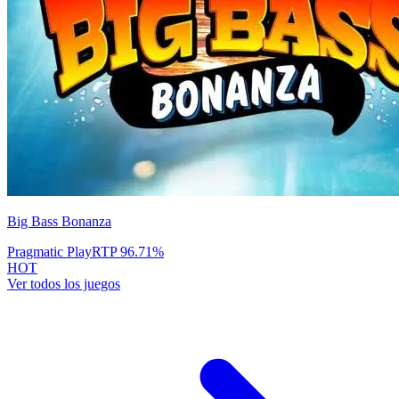
Big Bass Bonanza
Pragmatic Play
RTP
96.71
%
HOT
Ver todos los juegos