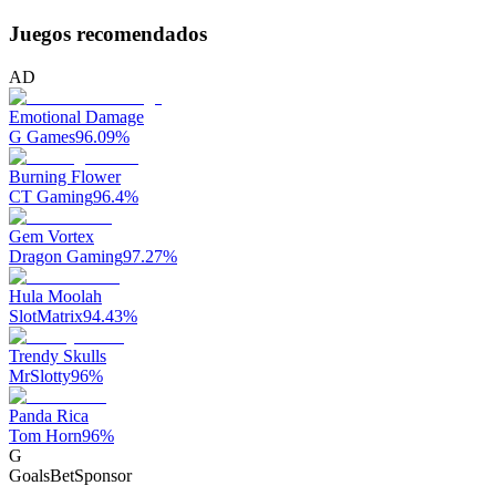
Juegos recomendados
AD
Emotional Damage
G Games
96.09
%
Burning Flower
CT Gaming
96.4
%
Gem Vortex
Dragon Gaming
97.27
%
Hula Moolah
SlotMatrix
94.43
%
Trendy Skulls
MrSlotty
96
%
Panda Rica
Tom Horn
96
%
G
GoalsBet
Sponsor