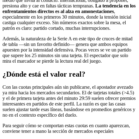
medio que invita al contacto. Internacional, obligado a proponer,
presiona alto y cae en faltas tácticas tempranas.
La tendencia en los
enfrentamientos directos es al alza en amonestaciones
,
especialmente en los primeros 30 minutos, donde la tensión inicial
castiga cualquier exceso. Sin números exactos sobre la mesa, el
patrón es claro: partido cortado, muchas interrupciones.
Además, la naturaleza de la Serie A en este tipo de cruces de mitad
de tabla —sin un favorito definido— genera que ambos equipos
apuesten por la intensidad defensiva. Pocas veces se ve un partido
que supere los 25 minutos sin una tarjeta. El espectador que solo
mira el marcador se pierde la lectura real del juego.
¿Dónde está el valor real?
Con las cuotas principales aún sin publicarse, el apostador avezado
ya mira hacia los mercados secundarios. El de tarjetas totales (>4.5)
y el de primera tarjeta antes del minuto 29:59 suelen ofrecer premios
interesantes en partidos de este perfil. La razón es que las casas
suelen ajustar tarde esas líneas, basándose en promedios genéricos y
no en el contexto específico del duelo.
Para seguir cómo se comportan estas cuotas en cuanto aparezcan,
conviene tener a mano la sección de mercados especiales