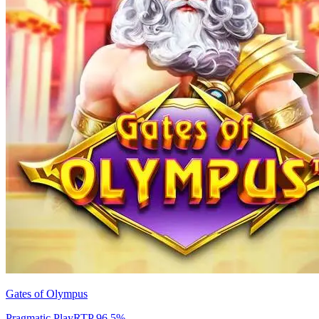
Gates of Olympus
Pragmatic Play
RTP
96.5
%