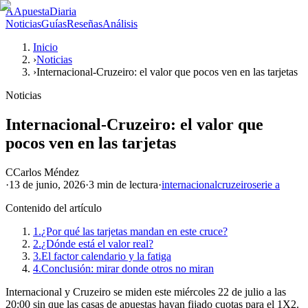
A
ApuestaDiaria
Noticias
Guías
Reseñas
Análisis
Inicio
›
Noticias
›
Internacional-Cruzeiro: el valor que pocos ven en las tarjetas
Noticias
Internacional-Cruzeiro: el valor que
pocos ven en las tarjetas
C
Carlos Méndez
·
13 de junio, 2026
·
3 min
de lectura
·
internacional
cruzeiro
serie a
Contenido del artículo
1.
¿Por qué las tarjetas mandan en este cruce?
2.
¿Dónde está el valor real?
3.
El factor calendario y la fatiga
4.
Conclusión: mirar donde otros no miran
Internacional y Cruzeiro se miden este miércoles 22 de julio a las
20:00 sin que las casas de apuestas hayan fijado cuotas para el 1X2.