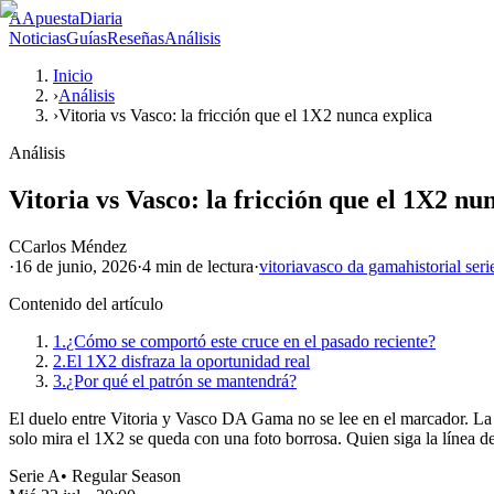
A
ApuestaDiaria
Noticias
Guías
Reseñas
Análisis
Inicio
›
Análisis
›
Vitoria vs Vasco: la fricción que el 1X2 nunca explica
Análisis
Vitoria vs Vasco: la fricción que el 1X2 nu
C
Carlos Méndez
·
16 de junio, 2026
·
4 min
de lectura
·
vitoria
vasco da gama
historial seri
Contenido del artículo
1.
¿Cómo se comportó este cruce en el pasado reciente?
2.
El 1X2 disfraza la oportunidad real
3.
¿Por qué el patrón se mantendrá?
El duelo entre Vitoria y Vasco DA Gama no se lee en el marcador. La 
solo mira el 1X2 se queda con una foto borrosa. Quien siga la línea de
Serie A
•
Regular Season