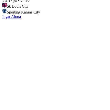
Vie 17 jul
•
24:30
St. Louis City
Sporting Kansas City
Jugar Ahora