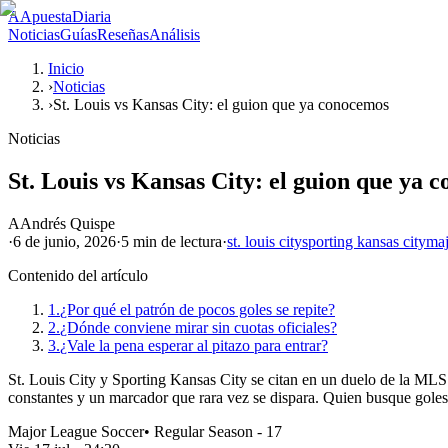
A
ApuestaDiaria
Noticias
Guías
Reseñas
Análisis
Inicio
›
Noticias
›
St. Louis vs Kansas City: el guion que ya conocemos
Noticias
St. Louis vs Kansas City: el guion que ya 
A
Andrés Quispe
·
6 de junio, 2026
·
5 min
de lectura
·
st. louis city
sporting kansas city
maj
Contenido del artículo
1.
¿Por qué el patrón de pocos goles se repite?
2.
¿Dónde conviene mirar sin cuotas oficiales?
3.
¿Vale la pena esperar al pitazo para entrar?
St. Louis City y Sporting Kansas City se citan en un duelo de la MLS d
constantes y un marcador que rara vez se dispara. Quien busque goles
Major League Soccer
•
Regular Season - 17