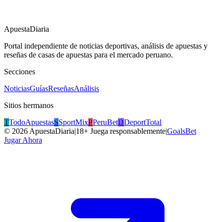
ApuestaDiaria
Portal independiente de noticias deportivas, análisis de apuestas y
reseñas de casas de apuestas para el mercado peruano.
Secciones
Noticias
Guías
Reseñas
Análisis
Sitios hermanos
T
TodoApuestas
S
SportMix
P
PeruBet
D
DeportTotal
©
2026
ApuestaDiaria
|
18+ Juega responsablemente
|
GoalsBet
Jugar Ahora