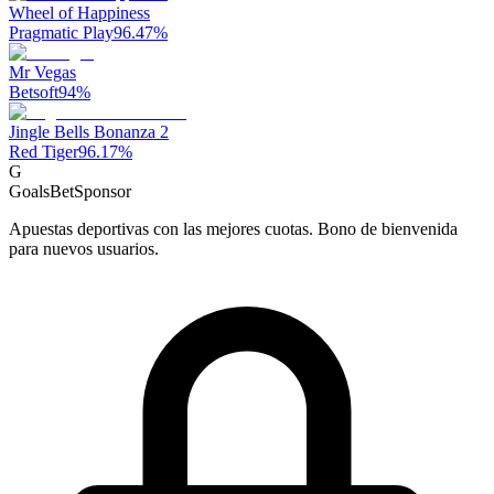
Wheel of Happiness
Pragmatic Play
96.47
%
Mr Vegas
Betsoft
94
%
Jingle Bells Bonanza 2
Red Tiger
96.17
%
G
GoalsBet
Sponsor
Apuestas deportivas con las mejores cuotas. Bono de bienvenida
para nuevos usuarios.