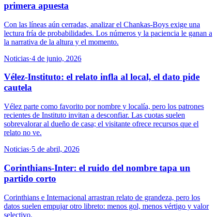
primera apuesta
Con las líneas aún cerradas, analizar el Chankas-Boys exige una
lectura fría de probabilidades. Los números y la paciencia le ganan a
la narrativa de la altura y el momento.
Noticias
·
4 de junio, 2026
Vélez-Instituto: el relato infla al local, el dato pide
cautela
Vélez parte como favorito por nombre y localía, pero los patrones
recientes de Instituto invitan a desconfiar. Las cuotas suelen
sobrevalorar al dueño de casa; el visitante ofrece recursos que el
relato no ve.
Noticias
·
5 de abril, 2026
Corinthians-Inter: el ruido del nombre tapa un
partido corto
Corinthians e Internacional arrastran relato de grandeza, pero los
datos suelen empujar otro libreto: menos gol, menos vértigo y valor
selectivo.