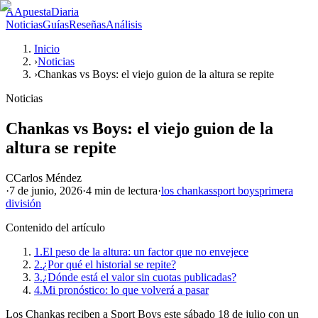
A
ApuestaDiaria
Noticias
Guías
Reseñas
Análisis
Inicio
›
Noticias
›
Chankas vs Boys: el viejo guion de la altura se repite
Noticias
Chankas vs Boys: el viejo guion de la
altura se repite
C
Carlos Méndez
·
7 de junio, 2026
·
4 min
de lectura
·
los chankas
sport boys
primera
división
Contenido del artículo
1.
El peso de la altura: un factor que no envejece
2.
¿Por qué el historial se repite?
3.
¿Dónde está el valor sin cuotas publicadas?
4.
Mi pronóstico: lo que volverá a pasar
Los Chankas reciben a Sport Boys este sábado 18 de julio con un