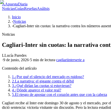
A
ApuestaDiaria
Noticias
Guías
Reseñas
Análisis
Inicio
›
Noticias
›
Cagliari-Inter sin cuotas: la narrativa contra los números ausen
Noticias
Cagliari-Inter sin cuotas: la narrativa con
L
Lucía Paredes
·
9 de junio, 2026
·
5 min
de lectura
·
cagliari
inter
serie a
Contenido del artículo
1.
¿Por qué el silencio del mercado es ruidoso?
2.
La narrativa: el gigante contra el débil
3.
¿Qué dirían las cuotas si estuvieran?
4.
¿Dónde aparece el valor real?
5.
El riesgo de apostar con el corazón antes que con la cabeza
Cagliari recibe al Inter este domingo 30 de agosto y el mercado, por e
dictó sentencia: victoria visitante sin discusión. Pero la lectura estad