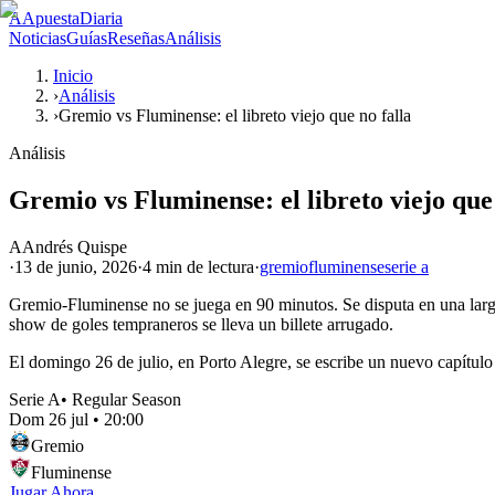
A
ApuestaDiaria
Noticias
Guías
Reseñas
Análisis
Inicio
›
Análisis
›
Gremio vs Fluminense: el libreto viejo que no falla
Análisis
Gremio vs Fluminense: el libreto viejo que 
A
Andrés Quispe
·
13 de junio, 2026
·
4 min
de lectura
·
gremio
fluminense
serie a
Gremio-Fluminense no se juega en 90 minutos. Se disputa en una larga 
show de goles tempraneros se lleva un billete arrugado.
El domingo 26 de julio, en Porto Alegre, se escribe un nuevo capítulo
Serie A
•
Regular Season
Dom 26 jul
•
20:00
Gremio
Fluminense
Jugar Ahora