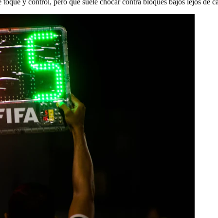
 toque y control, pero que suele chocar contra bloques bajos lejos de c