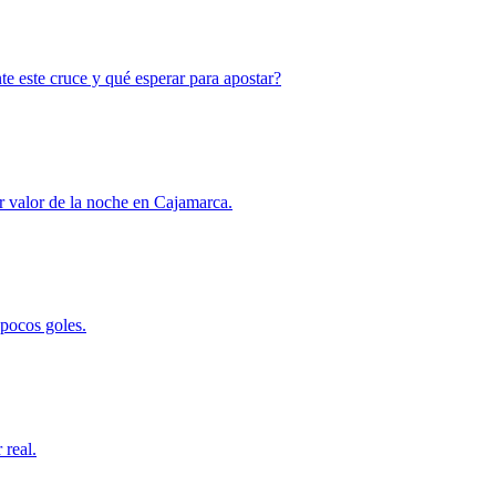
te este cruce y qué esperar para apostar?
r valor de la noche en Cajamarca.
 pocos goles.
 real.