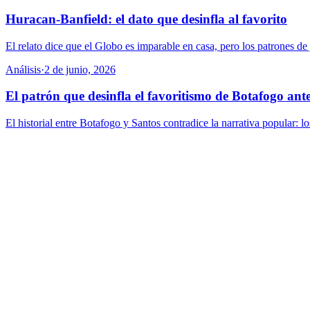
Huracan-Banfield: el dato que desinfla al favorito
El relato dice que el Globo es imparable en casa, pero los patrones de j
Análisis
·
2 de junio, 2026
El patrón que desinfla el favoritismo de Botafogo ant
El historial entre Botafogo y Santos contradice la narrativa popular: 