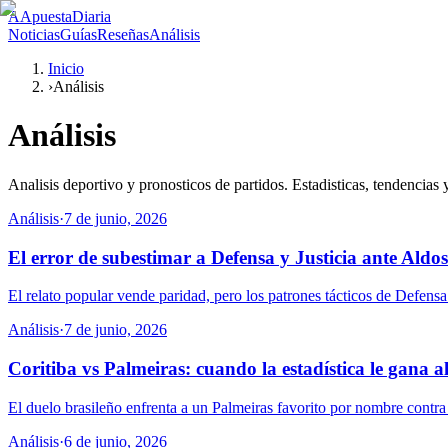
A
ApuestaDiaria
Noticias
Guías
Reseñas
Análisis
Inicio
›
Análisis
Análisis
Analisis deportivo y pronosticos de partidos. Estadisticas, tendencia
Análisis
·
7 de junio, 2026
El error de subestimar a Defensa y Justicia ante Aldos
El relato popular vende paridad, pero los patrones tácticos de Defensa 
Análisis
·
7 de junio, 2026
Coritiba vs Palmeiras: cuando la estadística le gana al
El duelo brasileño enfrenta a un Palmeiras favorito por nombre contra 
Análisis
·
6 de junio, 2026