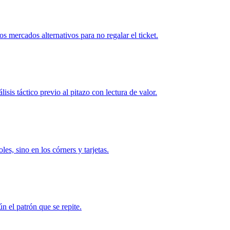
s mercados alternativos para no regalar el ticket.
sis táctico previo al pitazo con lectura de valor.
es, sino en los córners y tarjetas.
n el patrón que se repite.