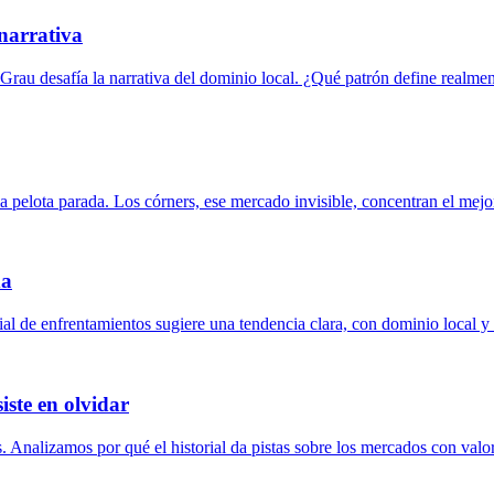
narrativa
 Grau desafía la narrativa del dominio local. ¿Qué patrón define realmen
a pelota parada. Los córners, ese mercado invisible, concentran el mejo
da
al de enfrentamientos sugiere una tendencia clara, con dominio local y
iste en olvidar
 Analizamos por qué el historial da pistas sobre los mercados con valor