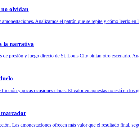
s no olvidan
y amonestaciones. Analizamos el patrón que se repite y cómo leerlo en lo
a la narrativa
 de presión y juego directo de St. Louis City pintan otro escenario. Análi
 duelo
fricción y pocas ocasiones claras. El valor en apuestas no está en los gol
l marcador
cción. Las amonestaciones ofrecen más valor que el resultado final, segú