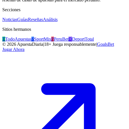
Secciones
Noticias
Guías
Reseñas
Análisis
Sitios hermanos
T
TodoApuestas
S
SportMix
P
PeruBet
D
DeportTotal
©
2026
ApuestaDiaria
|
18+ Juega responsablemente
|
GoalsBet
Jugar Ahora