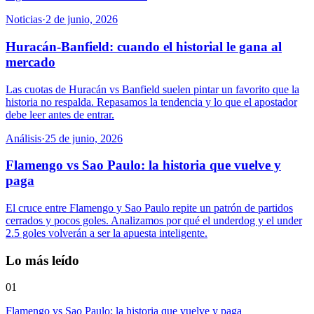
Noticias
·
2 de junio, 2026
Huracán-Banfield: cuando el historial le gana al
mercado
Las cuotas de Huracán vs Banfield suelen pintar un favorito que la
historia no respalda. Repasamos la tendencia y lo que el apostador
debe leer antes de entrar.
Análisis
·
25 de junio, 2026
Flamengo vs Sao Paulo: la historia que vuelve y
paga
El cruce entre Flamengo y Sao Paulo repite un patrón de partidos
cerrados y pocos goles. Analizamos por qué el underdog y el under
2.5 goles volverán a ser la apuesta inteligente.
Lo más leído
01
Flamengo vs Sao Paulo: la historia que vuelve y paga