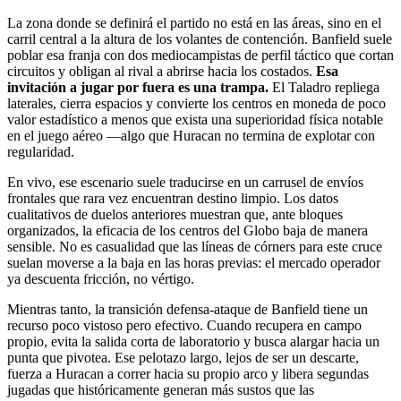
La zona donde se definirá el partido no está en las áreas, sino en el
carril central a la altura de los volantes de contención. Banfield suele
poblar esa franja con dos mediocampistas de perfil táctico que cortan
circuitos y obligan al rival a abrirse hacia los costados.
Esa
invitación a jugar por fuera es una trampa.
El Taladro repliega
laterales, cierra espacios y convierte los centros en moneda de poco
valor estadístico a menos que exista una superioridad física notable
en el juego aéreo —algo que Huracan no termina de explotar con
regularidad.
En vivo, ese escenario suele traducirse en un carrusel de envíos
frontales que rara vez encuentran destino limpio. Los datos
cualitativos de duelos anteriores muestran que, ante bloques
organizados, la eficacia de los centros del Globo baja de manera
sensible. No es casualidad que las líneas de córners para este cruce
suelan moverse a la baja en las horas previas: el mercado operador
ya descuenta fricción, no vértigo.
Mientras tanto, la transición defensa-ataque de Banfield tiene un
recurso poco vistoso pero efectivo. Cuando recupera en campo
propio, evita la salida corta de laboratorio y busca alargar hacia un
punta que pivotea. Ese pelotazo largo, lejos de ser un descarte,
fuerza a Huracan a correr hacia su propio arco y libera segundas
jugadas que históricamente generan más sustos que las