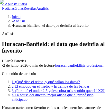
A
ApuestaDiaria
Noticias
Guías
Reseñas
Análisis
Inicio
›
Análisis
›
Huracan-Banfield: el dato que desinfla al favorito
Análisis
Huracan-Banfield: el dato que desinfla al
favorito
L
Lucía Paredes
·
2 de junio, 2026
·
6 min
de lectura
·
huracan
banfield
liga profesional
Contenido del artículo
1.
¿Qué dice el relato, y qué callan los datos?
2.
El embudo en el medio y la trampa de las bandas
3.
¿Por qué el under 2.5 goles cobra más sentido que el 1X2?
4.
La pausa del directo: mejor aliada que el pronóstico
anticipado
Huracan parte como favorito en los papeles, pero los patrones de