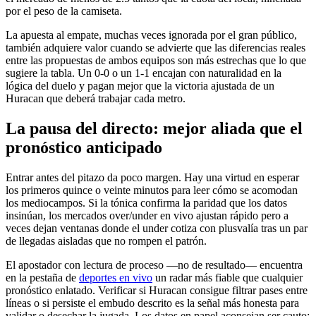
por el peso de la camiseta.
La apuesta al empate, muchas veces ignorada por el gran público,
también adquiere valor cuando se advierte que las diferencias reales
entre las propuestas de ambos equipos son más estrechas que lo que
sugiere la tabla. Un 0-0 o un 1-1 encajan con naturalidad en la
lógica del duelo y pagan mejor que la victoria ajustada de un
Huracan que deberá trabajar cada metro.
La pausa del directo: mejor aliada que el
pronóstico anticipado
Entrar antes del pitazo da poco margen. Hay una virtud en esperar
los primeros quince o veinte minutos para leer cómo se acomodan
los mediocampos. Si la tónica confirma la paridad que los datos
insinúan, los mercados over/under en vivo ajustan rápido pero a
veces dejan ventanas donde el under cotiza con plusvalía tras un par
de llegadas aisladas que no rompen el patrón.
El apostador con lectura de proceso —no de resultado— encuentra
en la pestaña de
deportes en vivo
un radar más fiable que cualquier
pronóstico enlatado. Verificar si Huracan consigue filtrar pases entre
líneas o si persiste el embudo descrito es la señal más honesta para
validar o desechar la jugada. Los datos en papel aconsejan ser cauto;