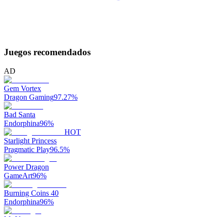
Juegos recomendados
AD
Gem Vortex
Dragon Gaming
97.27
%
Bad Santa
Endorphina
96
%
HOT
Starlight Princess
Pragmatic Play
96.5
%
Power Dragon
GameArt
96
%
Burning Coins 40
Endorphina
96
%