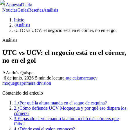
A
ApuestaDiaria
Noticias
Guías
Reseñas
Análisis
Inicio
›
Análisis
›
UTC vs UCV: el negocio está en el córner, no en el gol
Análisis
UTC vs UCV: el negocio está en el córner,
no en el gol
A
Andrés Quispe
·
6 de junio, 2026
·
5 min
de lectura
·
utc cajamarca
ucv
moquegua
primera division
Contenido del artículo
1.
¿Por qué la altura manda en el saque de esquina?
2.
¿Cómo defiende UCV Moquegua y por qué eso dispara los
córners?
3.
El pasado sirve: cuando la altura metió más córners que
fútbol
4.
¿Dónde está el valor, entonces?