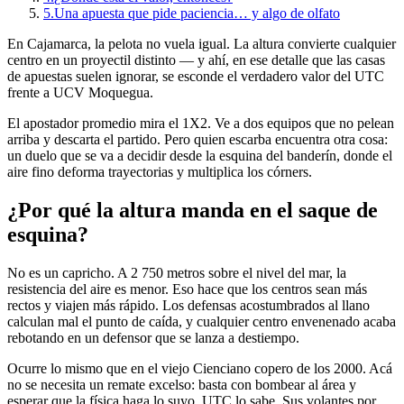
5.
Una apuesta que pide paciencia… y algo de olfato
En Cajamarca, la pelota no vuela igual. La altura convierte cualquier
centro en un proyectil distinto — y ahí, en ese detalle que las casas
de apuestas suelen ignorar, se esconde el verdadero valor del UTC
frente a UCV Moquegua.
El apostador promedio mira el 1X2. Ve a dos equipos que no pelean
arriba y descarta el partido. Pero quien escarba encuentra otra cosa:
un duelo que se va a decidir desde la esquina del banderín, donde el
aire fino deforma trayectorias y multiplica los córners.
¿Por qué la altura manda en el saque de
esquina?
No es un capricho. A 2 750 metros sobre el nivel del mar, la
resistencia del aire es menor. Eso hace que los centros sean más
rectos y viajen más rápido. Los defensas acostumbrados al llano
calculan mal el punto de caída, y cualquier centro envenenado acaba
rebotando en un defensor que se lanza a destiempo.
Ocurre lo mismo que en el viejo Cienciano copero de los 2000. Acá
no se necesita un remate excelso: basta con bombear al área y
esperar que la física haga lo suyo. UTC lo sabe. Sus volantes por