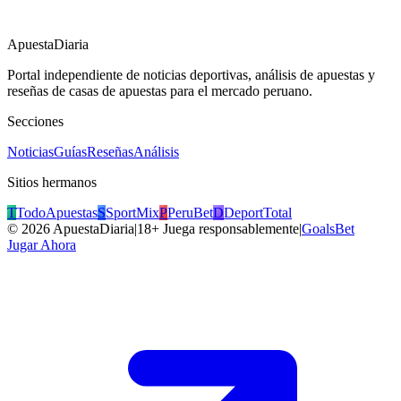
ApuestaDiaria
Portal independiente de noticias deportivas, análisis de apuestas y
reseñas de casas de apuestas para el mercado peruano.
Secciones
Noticias
Guías
Reseñas
Análisis
Sitios hermanos
T
TodoApuestas
S
SportMix
P
PeruBet
D
DeportTotal
©
2026
ApuestaDiaria
|
18+ Juega responsablemente
|
GoalsBet
Jugar Ahora