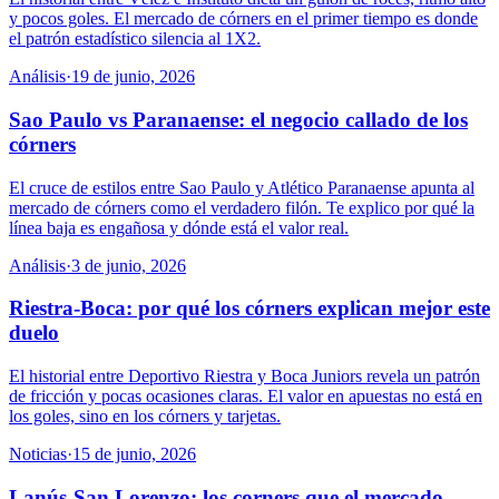
y pocos goles. El mercado de córners en el primer tiempo es donde
el patrón estadístico silencia al 1X2.
Análisis
·
19 de junio, 2026
Sao Paulo vs Paranaense: el negocio callado de los
córners
El cruce de estilos entre Sao Paulo y Atlético Paranaense apunta al
mercado de córners como el verdadero filón. Te explico por qué la
línea baja es engañosa y dónde está el valor real.
Análisis
·
3 de junio, 2026
Riestra-Boca: por qué los córners explican mejor este
duelo
El historial entre Deportivo Riestra y Boca Juniors revela un patrón
de fricción y pocas ocasiones claras. El valor en apuestas no está en
los goles, sino en los córners y tarjetas.
Noticias
·
15 de junio, 2026
Lanús-San Lorenzo: los corners que el mercado