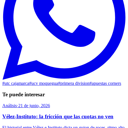
#
utc cajamarca
#
ucv moquegua
#
primera division
#
apuestas corners
Te puede interesar
Análisis
·
21 de junio, 2026
Vélez-Instituto: la fricción que las cuotas no ven
El historial entre Vélez e Instituto dicta un guion de roces, ritmo alto