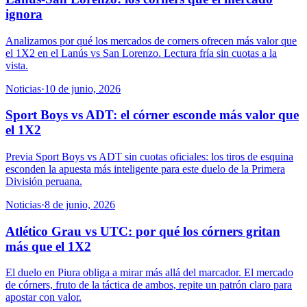
ignora
Analizamos por qué los mercados de corners ofrecen más valor que
el 1X2 en el Lanús vs San Lorenzo. Lectura fría sin cuotas a la
vista.
Noticias
·
10 de junio, 2026
Sport Boys vs ADT: el córner esconde más valor que
el 1X2
Previa Sport Boys vs ADT sin cuotas oficiales: los tiros de esquina
esconden la apuesta más inteligente para este duelo de la Primera
División peruana.
Noticias
·
8 de junio, 2026
Atlético Grau vs UTC: por qué los córners gritan
más que el 1X2
El duelo en Piura obliga a mirar más allá del marcador. El mercado
de córners, fruto de la táctica de ambos, repite un patrón claro para
apostar con valor.