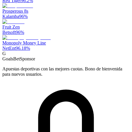
Red Tiger
96.2
%
Prosperous 8s
Kalamba
96
%
Fruit Zen
Betsoft
96
%
Monopoly Money Line
NetEnt
96.18
%
G
GoalsBet
Sponsor
Apuestas deportivas con las mejores cuotas. Bono de bienvenida
para nuevos usuarios.