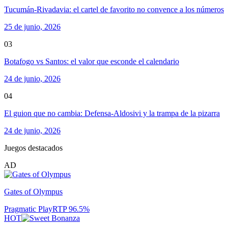
Tucumán-Rivadavia: el cartel de favorito no convence a los números
25 de junio, 2026
03
Botafogo vs Santos: el valor que esconde el calendario
24 de junio, 2026
04
El guion que no cambia: Defensa-Aldosivi y la trampa de la pizarra
24 de junio, 2026
Juegos destacados
AD
Gates of Olympus
Pragmatic Play
RTP
96.5
%
HOT