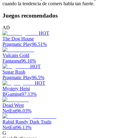
cuando la tendencia de corners habla tan fuerte.
Juegos recomendados
AD
HOT
The Dog House
Pragmatic Play
96.51
%
Vulcans Gold
Fantasma
96.16
%
HOT
Sugar Rush
Pragmatic Play
96.5
%
HOT
Mystery Heist
BGaming
97.13
%
Dead West
NetEnt
96.03
%
Rabid Randy Dark Trails
NetEnt
96.13
%
G