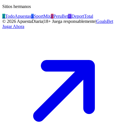
Sitios hermanos
T
TodoApuestas
S
SportMix
P
PeruBet
D
DeportTotal
©
2026
ApuestaDiaria
|
18+ Juega responsablemente
|
GoalsBet
Jugar Ahora