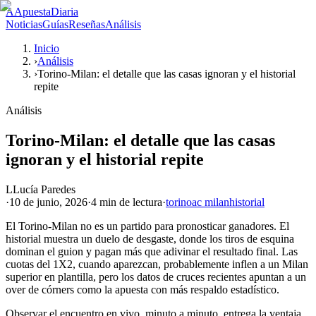
A
ApuestaDiaria
Noticias
Guías
Reseñas
Análisis
Inicio
›
Análisis
›
Torino-Milan: el detalle que las casas ignoran y el historial
repite
Análisis
Torino-Milan: el detalle que las casas
ignoran y el historial repite
L
Lucía Paredes
·
10 de junio, 2026
·
4 min
de lectura
·
torino
ac milan
historial
El Torino-Milan no es un partido para pronosticar ganadores. El
historial muestra un duelo de desgaste, donde los tiros de esquina
dominan el guion y pagan más que adivinar el resultado final. Las
cuotas del 1X2, cuando aparezcan, probablemente inflen a un Milan
superior en plantilla, pero los datos de cruces recientes apuntan a un
over de córners como la apuesta con más respaldo estadístico.
Observar el encuentro en vivo, minuto a minuto, entrega la ventaja